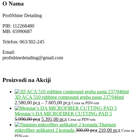
od
O Nama
2.900,00 рсд
do
ProfiShine Detailing
5.400,00 рсд
PIB: 112268480
MB: 65990687
Telefon: 063/302-245
Email:
profishinedetailing@gmail.com
Proizvodi na Akciji
3D ACA 510 rubbing compound gruba pasta 237/946ml
Raspon
2.580,00
рсд
–
7.605,00
рсд
Cena sa PDV-om
cena:
od
Meguiar’s DA MICROFIBER CUTTING PAD 5
Originalna
Trenutna
2.580,00 рсд
5.990,00
рсд
5.391,00
рсд
Cena sa PDV-om
cena
cena
do
Titanium
je
je:
7.605,00 рсд
Originalna
Trenutna
mikrofiber aplikatori 2 komada
300,00
рсд
210,00
рсд
Cena sa
bila:
5.391,00 рсд.
cena
cena
PDV-om