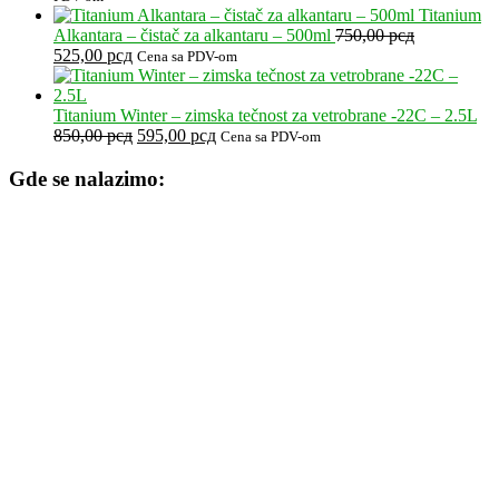
5.990,00 рсд.
je
je:
Titanium
bila:
210,00 р
Alkantara – čistač za alkantaru – 500ml
750,00
рсд
Originalna
Trenutna
300,00 рсд.
525,00
рсд
Cena sa PDV-om
cena
cena
je
je:
bila:
525,00 рсд.
Titanium Winter – zimska tečnost za vetrobrane -22C – 2.5L
750,00 рсд.
Originalna
Trenutna
850,00
рсд
595,00
рсд
Cena sa PDV-om
cena
cena
je
je:
Gde se nalazimo:
bila:
595,00 рсд.
850,00 рсд.