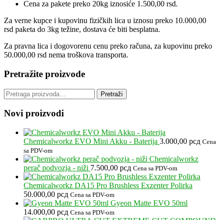
bit
Cena za pakete preko 20kg iznosiće 1.500,00 rsd.
iz
na
Za verne kupce i kupovinu fizičkih lica u iznosu preko 10.000,00
str
rsd paketa do 3kg težine, dostava će biti besplatna.
pr
Za pravna lica i dogovorenu cenu preko računa, za kupovinu preko
50.000,00 rsd nema troškova transporta.
Pretražite proizvode
Pretraga
Pretraži
za:
Novi proizvodi
Chemicalworkz EVO Mini Akku - Baterija
3.000,00
рсд
Cena
sa PDV-om
Chemicalworkz
perač podvozja - niži
7.500,00
рсд
Cena sa PDV-om
Chemicalworkz DA15 Pro Brushless Exzenter Polirka
50.000,00
рсд
Cena sa PDV-om
Gyeon Matte EVO 50ml
14.000,00
рсд
Cena sa PDV-om