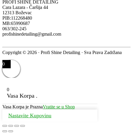
PROFI SHINE DETAILING
Cara Lazara - Ĉaršija 44
12313 Boževac
PIB:112268480
MB:65990687
063/302-245
profishinedetailing@gmail.com
Copyright © 2026 · Profi Shine Detailing · Sva Prava Zadržana
0
0
Vasa Korpa .
Vasa Korpa je Prazna
Vratite se u Shop
Nastavite Kupovinu