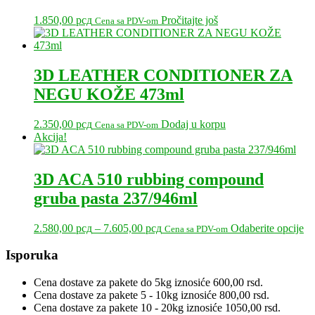
1.850,00
рсд
Pročitajte još
Cena sa PDV-om
3D LEATHER CONDITIONER ZA
NEGU KOŽE 473ml
2.350,00
рсд
Dodaj u korpu
Cena sa PDV-om
Akcija!
3D ACA 510 rubbing compound
gruba pasta 237/946ml
Raspon
Ov
2.580,00
рсд
–
7.605,00
рсд
Odaberite opcije
Cena sa PDV-om
cena:
pr
od
im
Primary
Isporuka
2.580,00 рсд
vi
Sidebar
do
var
Cena dostave za pakete do 5kg iznosiće 600,00 rsd.
7.605,00 рсд
Op
Cena dostave za pakete 5 - 10kg iznosiće 800,00 rsd.
m
Cena dostave za pakete 10 - 20kg iznosiće 1050,00 rsd.