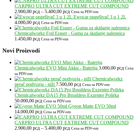
CARPRO ULTRA CUT EXTREME CUT COMPOUND
Raspon
2.900,00
рсд
–
5.400,00
рсд
Cena sa PDV-om
cena:
Ewocar raspršivač 3 u 1 2L
od
4.000,00
рсд
Cena sa PDV-om
2.900,00 рсд
do
Chemicalworkz Foil Eraser - Guma za skidanje nalepnica
5.400,00 рсд
1.450,00
рсд
Cena sa PDV-om
Footer
Novi Proizvodi
Chemicalworkz EVO Mini Akku - Baterija
3.000,00
рсд
Cena
sa PDV-om
Chemicalworkz
perač podvozja - niži
7.500,00
рсд
Cena sa PDV-om
Chemicalworkz DA15 Pro Brushless Exzenter Polirka
50.000,00
рсд
Cena sa PDV-om
Gyeon Matte EVO 50ml
14.000,00
рсд
Cena sa PDV-om
CARPRO ULTRA CUT EXTREME CUT COMPOUND
Raspon
2.900,00
рсд
–
5.400,00
рсд
Cena sa PDV-om
cena: