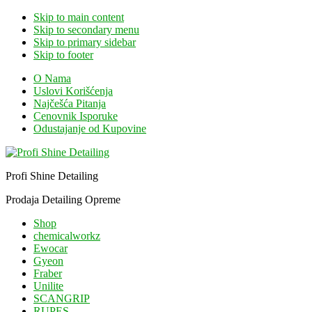
Skip to main content
Skip to secondary menu
Skip to primary sidebar
Skip to footer
O Nama
Uslovi Korišćenja
Najčešća Pitanja
Cenovnik Isporuke
Odustajanje od Kupovine
Profi Shine Detailing
Prodaja Detailing Opreme
Shop
chemicalworkz
Ewocar
Gyeon
Fraber
Unilite
SCANGRIP
RUPES