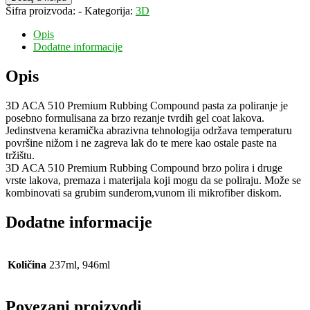
7.605,00 рсд
510
Šifra proizvoda:
-
Kategorija:
3D
rubbing
compound
Opis
gruba
Dodatne informacije
pasta
237/946ml
Opis
količina
3D ACA 510 Premium Rubbing Compound pasta za poliranje je
posebno formulisana za brzo rezanje tvrdih gel coat lakova.
Jedinstvena keramička abrazivna tehnologija održava temperaturu
površine nižom i ne zagreva lak do te mere kao ostale paste na
tržištu.
3D ACA 510 Premium Rubbing Compound brzo polira i druge
vrste lakova, premaza i materijala koji mogu da se poliraju. Može se
kombinovati sa grubim sunđerom,vunom ili mikrofiber diskom.
Dodatne informacije
Količina
237ml, 946ml
Povezani proizvodi