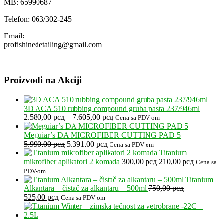
MB: 65990687
Telefon: 063/302-245
Email:
profishinedetailing@gmail.com
Proizvodi na Akciji
3D ACA 510 rubbing compound gruba pasta 237/946ml
Raspon
2.580,00
рсд
–
7.605,00
рсд
Cena sa PDV-om
cena:
od
Meguiar’s DA MICROFIBER CUTTING PAD 5
Originalna
Trenutna
2.580,00 рсд
5.990,00
рсд
5.391,00
рсд
Cena sa PDV-om
cena
cena
do
Titanium
je
je:
7.605,00 рсд
Originalna
Trenutna
mikrofiber aplikatori 2 komada
300,00
рсд
210,00
рсд
Cena sa
bila:
5.391,00 рсд.
cena
cena
PDV-om
5.990,00 рсд.
je
je:
Titanium
bila:
210,00 р
Alkantara – čistač za alkantaru – 500ml
750,00
рсд
Originalna
Trenutna
300,00 рсд.
525,00
рсд
Cena sa PDV-om
cena
cena
je
je: