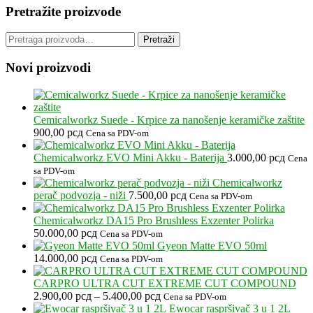
Pretražite proizvode
Pretraga
Pretraži
za:
Novi proizvodi
Cemicalworkz Suede - Krpice za nanošenje keramičke zaštite
900,00
рсд
Cena sa PDV-om
Chemicalworkz EVO Mini Akku - Baterija
3.000,00
рсд
Cena
sa PDV-om
Chemicalworkz
perač podvozja - niži
7.500,00
рсд
Cena sa PDV-om
Chemicalworkz DA15 Pro Brushless Exzenter Polirka
50.000,00
рсд
Cena sa PDV-om
Gyeon Matte EVO 50ml
14.000,00
рсд
Cena sa PDV-om
CARPRO ULTRA CUT EXTREME CUT COMPOUND
Raspon
2.900,00
рсд
–
5.400,00
рсд
Cena sa PDV-om
cena:
Ewocar raspršivač 3 u 1 2L