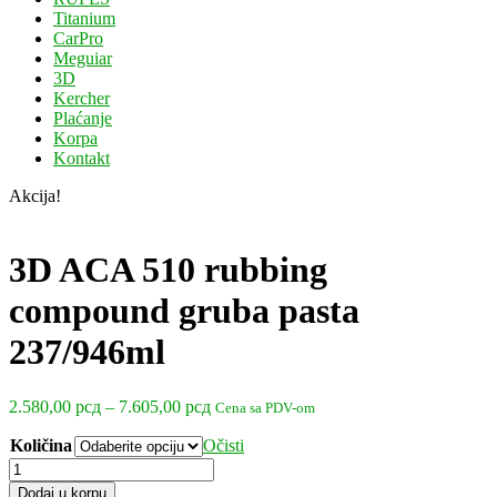
Titanium
CarPro
Meguiar
3D
Kercher
Plaćanje
Korpa
Kontakt
Akcija!
3D ACA 510 rubbing
compound gruba pasta
237/946ml
Raspon
2.580,00
рсд
–
7.605,00
рсд
Cena sa PDV-om
cena:
Količina
Očisti
od
2.580,00 рсд
3D
do
ACA
Dodaj u korpu