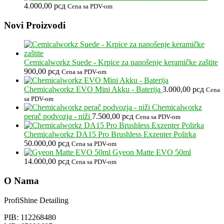
od
4.000,00
рсд
Cena sa PDV-om
2.900,00 рсд
do
Footer
Novi Proizvodi
5.400,00 рсд
Cemicalworkz Suede - Krpice za nanošenje keramičke zaštite
900,00
рсд
Cena sa PDV-om
Chemicalworkz EVO Mini Akku - Baterija
3.000,00
рсд
Cena
sa PDV-om
Chemicalworkz
perač podvozja - niži
7.500,00
рсд
Cena sa PDV-om
Chemicalworkz DA15 Pro Brushless Exzenter Polirka
50.000,00
рсд
Cena sa PDV-om
Gyeon Matte EVO 50ml
14.000,00
рсд
Cena sa PDV-om
O Nama
ProfiShine Detailing
PIB: 112268480