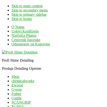
Skip to main content
Skip to secondary menu
Skip to primary sidebar
Skip to footer
O Nama
Uslovi Korišćenja
Najčešća Pitanja
Cenovnik Isporuke
Odustajanje od Kupovine
Profi Shine Detailing
Prodaja Detailing Opreme
Shop
chemicalworkz
Ewocar
Gyeon
Fraber
Unilite
SCANGRIP
RUPES