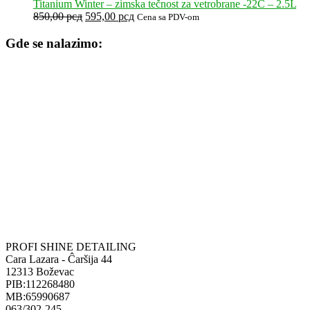
bila:
525,00 рсд.
Titanium Winter – zimska tečnost za vetrobrane -22C – 2.5L
750,00 рсд.
Originalna
Trenutna
850,00
рсд
595,00
рсд
Cena sa PDV-om
cena
cena
je
je:
Gde se nalazimo:
bila:
595,00 рсд.
850,00 рсд.
PROFI SHINE DETAILING
Cara Lazara - Ĉaršija 44
12313 Boževac
PIB:112268480
MB:65990687
063/302-245