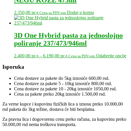
2.350,00
рсд
Dodaj u korpu
Cena sa PDV-om
3D One Hybrid pasta za jednoslojno
poliranje 237/473/946ml
Raspon
Ov
2.400,00
рсд
–
6.190,00
рсд
Odaberite opcije
Cena sa PDV-om
cena:
pr
od
im
Primary
Isporuka
2.400,00 рсд
vi
Sidebar
do
var
Cena dostave za pakete do 5kg iznosiće 600,00 rsd.
6.190,00 рсд
Op
Cena dostave za pakete 5 - 10kg iznosiće 800,00 rsd.
m
Cena dostave za pakete 10 - 20kg iznosiće 1050,00 rsd.
bit
Cena za pakete preko 20kg iznosiće 1.500,00 rsd.
iz
na
Za verne kupce i kupovinu fizičkih lica u iznosu preko 10.000,00
str
rsd paketa do 3kg težine, dostava će biti besplatna.
pr
Za pravna lica i dogovorenu cenu preko računa, za kupovinu preko
50.000,00 rsd nema troškova transporta.