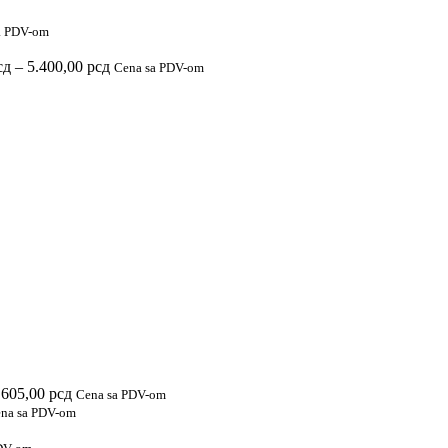
a PDV-om
Raspon
сд
–
5.400,00
рсд
Cena sa PDV-om
cena:
od
2.900,00 рсд
do
5.400,00 рсд
Raspon
.605,00
рсд
Cena sa PDV-om
enutna
cena:
na sa PDV-om
na
od
2.580,00 рсд