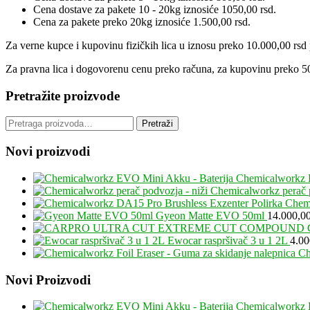
Cena dostave za pakete 10 - 20kg iznosiće 1050,00 rsd.
Cena za pakete preko 20kg iznosiće 1.500,00 rsd.
Za verne kupce i kupovinu fizičkih lica u iznosu preko 10.000,00 rsd p
Za pravna lica i dogovorenu cenu preko računa, za kupovinu preko 50
Pretražite proizvode
Pretraga
Pretraži
za:
Novi proizvodi
Chemicalworkz 
Chemicalworkz perač p
Chemi
Gyeon Matte EVO 50ml
14.000,0
Ewocar raspršivač 3 u 1 2L
4.0
Ch
Footer
Novi Proizvodi
Chemicalworkz 