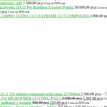
odvozja - niži
7.500,00
рсд
Cena sa PDV-om
calworkz DA15 Pro Brushless Exzenter Polirka
50.000,00
рсд
Cena s
0
рсд
Cena sa PDV-om
CARPRO ULTRA CUT EXTREME CUT COMPOUND
2.900,00
р
ACA 510 rubbing compound gruba pasta 237/946ml
2.580,00
рсд
–
7
Originalna
Tr
’s DA MICROFIBER CUTTING PAD 5
5.990,00
рсд
5.391,00
рсд
Ce
Originalna
Trenutna
cena
ce
 aplikatori 2 komada
300,00
рсд
210,00
рсд
Cena sa PDV-om
cena
cena
Originalna
je
Trenutna
je:
kantara – čistač za alkantaru – 500ml
750,00
рсд
525,00
рсд