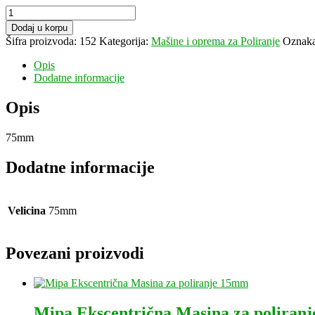
ADBL
Soft
Dodaj u korpu
Polish
Šifra proizvoda:
152
Kategorija:
Mašine i oprema za Poliranje
Oznak
Pad
količina
Opis
Dodatne informacije
Opis
75mm
Dodatne informacije
Velicina
75mm
Povezani proizvodi
Mipa Ekscentrična Masina za poliran