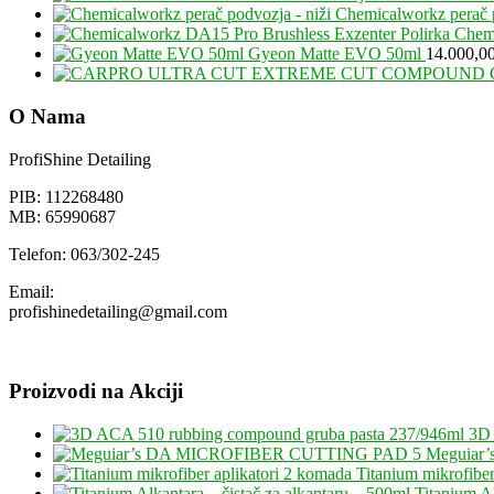
Chemicalworkz perač p
Chemi
Gyeon Matte EVO 50ml
14.000,0
O Nama
ProfiShine Detailing
PIB: 112268480
MB: 65990687
Telefon: 063/302-245
Email:
profishinedetailing@gmail.com
Proizvodi na Akciji
3D 
Meguiar
Titanium mikrofiber
Titanium Al