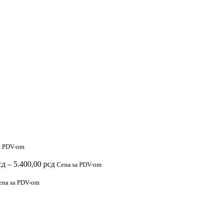
a PDV-om
Raspon
сд
–
5.400,00
рсд
Cena sa PDV-om
cena:
od
ena sa PDV-om
2.900,00 рсд
do
5.400,00 рсд