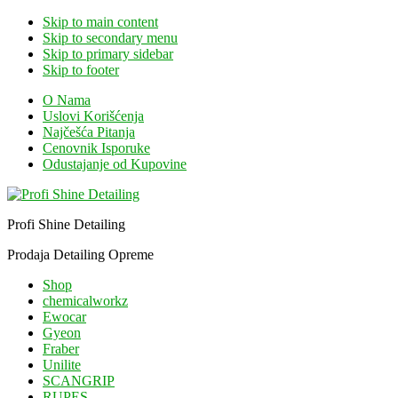
Skip to main content
Skip to secondary menu
Skip to primary sidebar
Skip to footer
O Nama
Uslovi Korišćenja
Najčešća Pitanja
Cenovnik Isporuke
Odustajanje od Kupovine
Profi Shine Detailing
Prodaja Detailing Opreme
Shop
chemicalworkz
Ewocar
Gyeon
Fraber
Unilite
SCANGRIP
RUPES