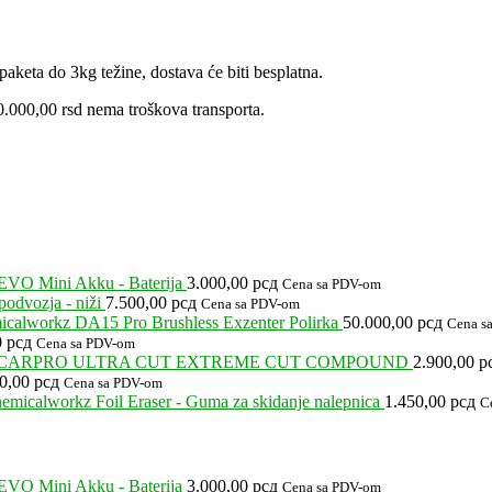
aketa do 3kg težine, dostava će biti besplatna.
.000,00 rsd nema troškova transporta.
EVO Mini Akku - Baterija
3.000,00
рсд
Cena sa PDV-om
odvozja - niži
7.500,00
рсд
Cena sa PDV-om
calworkz DA15 Pro Brushless Exzenter Polirka
50.000,00
рсд
Cena s
0
рсд
Cena sa PDV-om
CARPRO ULTRA CUT EXTREME CUT COMPOUND
2.900,00
р
00,00
рсд
Cena sa PDV-om
emicalworkz Foil Eraser - Guma za skidanje nalepnica
1.450,00
рсд
C
EVO Mini Akku - Baterija
3.000,00
рсд
Cena sa PDV-om