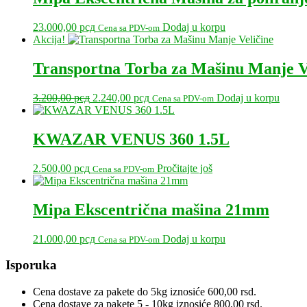
23.000,00
рсд
Dodaj u korpu
Cena sa PDV-om
Akcija!
Transportna Torba za Mašinu Manje V
Originalna
Trenutna
3.200,00
рсд
2.240,00
рсд
Dodaj u korpu
Cena sa PDV-om
cena
cena
je
je:
bila:
2.240,00 рсд.
KWAZAR VENUS 360 1.5L
3.200,00 рсд.
2.500,00
рсд
Pročitajte još
Cena sa PDV-om
Mipa Ekscentrična mašina 21mm
21.000,00
рсд
Dodaj u korpu
Cena sa PDV-om
Primary
Isporuka
Sidebar
Cena dostave za pakete do 5kg iznosiće 600,00 rsd.
Cena dostave za pakete 5 - 10kg iznosiće 800,00 rsd.