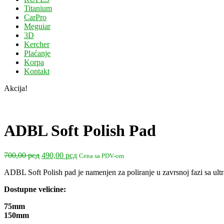
Titanium
CarPro
Meguiar
3D
Kercher
Plaćanje
Korpa
Kontakt
Akcija!
ADBL Soft Polish Pad
Originalna
Trenutna
700,00
рсд
490,00
рсд
Cena sa PDV-om
cena
cena
ADBL Soft Polish pad je namenjen za poliranje u zavrsnoj fazi sa ult
je
je:
bila:
490,00 рсд.
Dostupne velicine:
700,00 рсд.
75mm
150mm