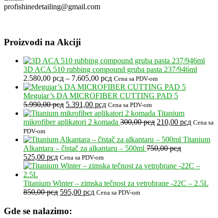
profishinedetailing@gmail.com
Proizvodi na Akciji
3D ACA 510 rubbing compound gruba pasta 237/946ml
Raspon
2.580,00
рсд
–
7.605,00
рсд
Cena sa PDV-om
cena:
od
Meguiar’s DA MICROFIBER CUTTING PAD 5
Originalna
Trenutna
2.580,00 рсд
5.990,00
рсд
5.391,00
рсд
Cena sa PDV-om
cena
cena
do
Titanium
je
je:
7.605,00 рсд
Originalna
Trenutna
mikrofiber aplikatori 2 komada
300,00
рсд
210,00
рсд
Cena sa
bila:
5.391,00 рсд.
cena
cena
PDV-om
5.990,00 рсд.
je
je:
Titanium
bila:
210,00 р
Alkantara – čistač za alkantaru – 500ml
750,00
рсд
Originalna
Trenutna
300,00 рсд.
525,00
рсд
Cena sa PDV-om
cena
cena
je
je:
bila:
525,00 рсд.
Titanium Winter – zimska tečnost za vetrobrane -22C – 2.5L
750,00 рсд.
Originalna
Trenutna
850,00
рсд
595,00
рсд
Cena sa PDV-om
cena
cena
je
je:
Gde se nalazimo:
bila:
595,00 рсд.