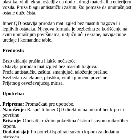
plastika, vinil, ekran osjetljiv na dodir i drugi materijali u enterijeru
vozila. Pruža blagu antistatičku zaštitu, što pomaže da unutrašnjost
ostane duže čista.
Inner QD ostavlja prirodan mat izgled bez masnih tragova ili
lepljivih ostataka. Njegova formula je bezbedna za korišćenje na
svim unutrašnjim površinama, uključujući i ekrane, navigacione
uređaje i komandne table.
Prednosti:
Brzo uklanja prašinu i lakše nečistoće.
Ostavlja prirodan mat izgled bez masnih tragova.
Pruža antistatičku zaštitu, smanjujući taloženje prašine.
Bezbedan za ekrane, plastiku, vinil i gumene površine.
Prijatnog osvežavajućeg mirisa.
Upotreba:
Priprema:
Promućkati pre upotrebe.
Nanošenje:
Raspršiti Inner QD direktno na mikrofiber krpu ili
površinu.
Brisanje:
Obrisati kružnim pokretima čistom i suvom mikrofiber
krpom.
Dodatni sjaj:
Po potrebi ispolirati suvom krpom za dodatnu
glatkoću.