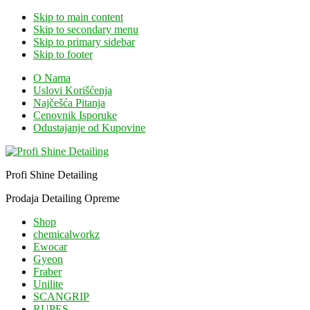
Skip to main content
Skip to secondary menu
Skip to primary sidebar
Skip to footer
O Nama
Uslovi Korišćenja
Najčešća Pitanja
Cenovnik Isporuke
Odustajanje od Kupovine
Profi Shine Detailing
Prodaja Detailing Opreme
Shop
chemicalworkz
Ewocar
Gyeon
Fraber
Unilite
SCANGRIP
RUPES