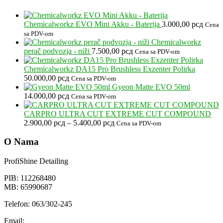
Chemicalworkz EVO Mini Akku - Baterija
3.000,00
рсд
Cena
sa PDV-om
Chemicalworkz
perač podvozja - niži
7.500,00
рсд
Cena sa PDV-om
Chemicalworkz DA15 Pro Brushless Exzenter Polirka
50.000,00
рсд
Cena sa PDV-om
Gyeon Matte EVO 50ml
14.000,00
рсд
Cena sa PDV-om
CARPRO ULTRA CUT EXTREME CUT COMPOUND
Raspon
2.900,00
рсд
–
5.400,00
рсд
Cena sa PDV-om
cena:
od
O Nama
2.900,00 рсд
do
ProfiShine Detailing
5.400,00 рсд
PIB: 112268480
MB: 65990687
Telefon: 063/302-245
Email: