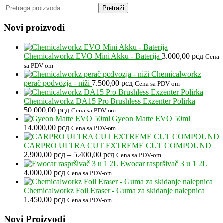
Pretraga
Pretraži
za:
Novi proizvodi
Chemicalworkz EVO Mini Akku - Baterija
3.000,00
рсд
Cena
sa PDV-om
Chemicalworkz
perač podvozja - niži
7.500,00
рсд
Cena sa PDV-om
Chemicalworkz DA15 Pro Brushless Exzenter Polirka
50.000,00
рсд
Cena sa PDV-om
Gyeon Matte EVO 50ml
14.000,00
рсд
Cena sa PDV-om
CARPRO ULTRA CUT EXTREME CUT COMPOUND
Raspon
2.900,00
рсд
–
5.400,00
рсд
Cena sa PDV-om
cena:
Ewocar raspršivač 3 u 1 2L
od
4.000,00
рсд
Cena sa PDV-om
2.900,00 рсд
do
Chemicalworkz Foil Eraser - Guma za skidanje nalepnica
5.400,00 рсд
1.450,00
рсд
Cena sa PDV-om
Footer
Novi Proizvodi