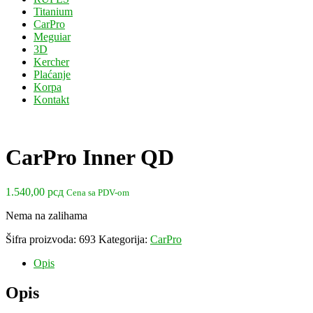
Titanium
CarPro
Meguiar
3D
Kercher
Plaćanje
Korpa
Kontakt
CarPro Inner QD
1.540,00
рсд
Cena sa PDV-om
Nema na zalihama
Šifra proizvoda:
693
Kategorija:
CarPro
Opis
Opis