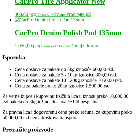
CarPro Tire Applicator New
360,00
рсд
Pročitajte još
Cena sa PDV-om
CarPro Denim Polish Pad 135mm
1.050,00
рсд
Dodaj u korpu
Cena sa PDV-om
Primary
Isporuka
Sidebar
Cena dostave za pakete do 5kg iznosiće 600,00 rsd.
Cena dostave za pakete 5 - 10kg iznosiće 800,00 rsd.
Cena dostave za pakete 10 - 20kg iznosiće 1050,00 rsd.
Cena za pakete preko 20kg iznosiće 1.500,00 rsd.
Za verne kupce i kupovinu fizičkih lica u iznosu preko 10.000,00
rsd paketa do 3kg težine, dostava će biti besplatna.
Za pravna lica i dogovorenu cenu preko računa, za kupovinu preko
50.000,00 rsd nema troškova transporta.
Pretražite proizvode