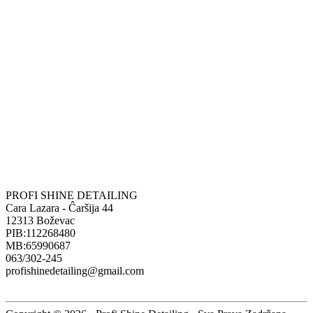
850,00 рсд.
PROFI SHINE DETAILING
Cara Lazara - Ĉaršija 44
12313 Boževac
PIB:112268480
MB:65990687
063/302-245
profishinedetailing@gmail.com