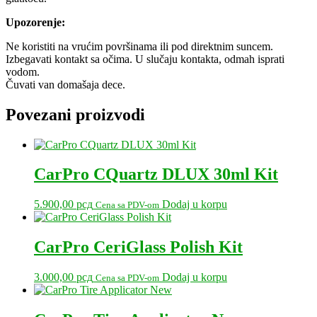
Upozorenje:
Ne koristiti na vrućim površinama ili pod direktnim suncem.
Izbegavati kontakt sa očima. U slučaju kontakta, odmah isprati
vodom.
Čuvati van domašaja dece.
Povezani proizvodi
CarPro CQuartz DLUX 30ml Kit
5.900,00
рсд
Dodaj u korpu
Cena sa PDV-om
CarPro CeriGlass Polish Kit
3.000,00
рсд
Dodaj u korpu
Cena sa PDV-om