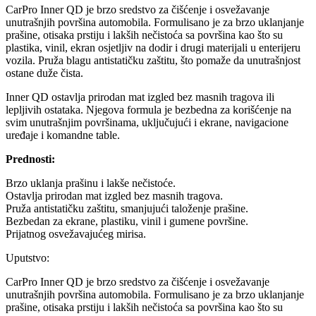
CarPro Inner QD je brzo sredstvo za čišćenje i osvežavanje
unutrašnjih površina automobila. Formulisano je za brzo uklanjanje
prašine, otisaka prstiju i lakših nečistoća sa površina kao što su
plastika, vinil, ekran osjetljiv na dodir i drugi materijali u enterijeru
vozila. Pruža blagu antistatičku zaštitu, što pomaže da unutrašnjost
ostane duže čista.
Inner QD ostavlja prirodan mat izgled bez masnih tragova ili
lepljivih ostataka. Njegova formula je bezbedna za korišćenje na
svim unutrašnjim površinama, uključujući i ekrane, navigacione
uređaje i komandne table.
Prednosti:
Brzo uklanja prašinu i lakše nečistoće.
Ostavlja prirodan mat izgled bez masnih tragova.
Pruža antistatičku zaštitu, smanjujući taloženje prašine.
Bezbedan za ekrane, plastiku, vinil i gumene površine.
Prijatnog osvežavajućeg mirisa.
Uputstvo:
CarPro Inner QD je brzo sredstvo za čišćenje i osvežavanje
unutrašnjih površina automobila. Formulisano je za brzo uklanjanje
prašine, otisaka prstiju i lakših nečistoća sa površina kao što su