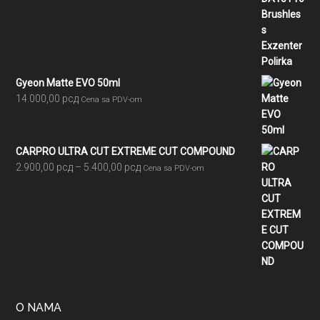
Gyeon Matte EVO 50ml
14.000,00
рсд
Cena sa PDV-om
CARPRO ULTRA CUT EXTREME CUT COMPOUND
Raspon
2.900,00
рсд
–
5.400,00
рсд
Cena sa PDV-om
cena:
od
2.900,00 рсд
do
5.400,00 рсд
O NAMA