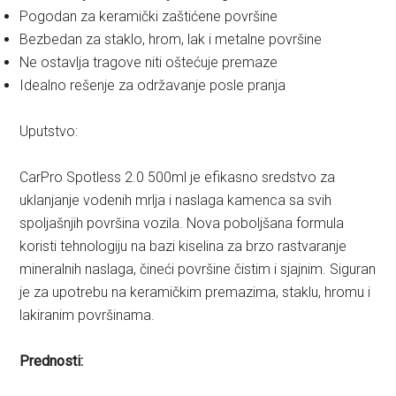
Pogodan za keramički zaštićene površine
Bezbedan za staklo, hrom, lak i metalne površine
Ne ostavlja tragove niti oštećuje premaze
Idealno rešenje za održavanje posle pranja
Uputstvo:
CarPro Spotless 2.0 500ml je efikasno sredstvo za
uklanjanje vodenih mrlja i naslaga kamenca sa svih
spoljašnjih površina vozila. Nova poboljšana formula
koristi tehnologiju na bazi kiselina za brzo rastvaranje
mineralnih naslaga, čineći površine čistim i sjajnim. Siguran
je za upotrebu na keramičkim premazima, staklu, hromu i
lakiranim površinama.
Prednosti: