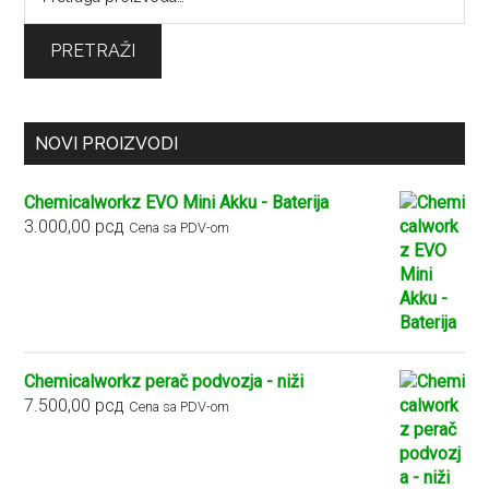
za:
PRETRAŽI
NOVI PROIZVODI
Chemicalworkz EVO Mini Akku - Baterija
3.000,00
рсд
Cena sa PDV-om
Chemicalworkz perač podvozja - niži
7.500,00
рсд
Cena sa PDV-om