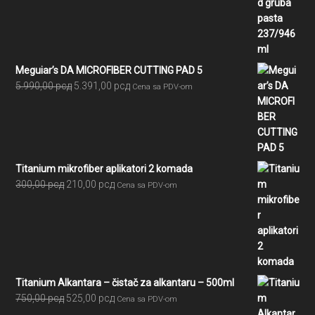
od
2.580,00 рсд
do
7.605,00 рсд
Meguiar’s DA MICROFIBER CUTTING PAD 5
Originalna
Trenutna
5.990,00
рсд
5.391,00
рсд
Cena sa PDV-om
cena
cena
je
je:
bila:
5.391,00 рсд.
5.990,00 рсд.
Titanium mikrofiber aplikatori 2 komada
Originalna
Trenutna
300,00
рсд
210,00
рсд
Cena sa PDV-om
cena
cena
je
je:
bila:
210,00 рсд.
300,00 рсд.
Titanium Alkantara – čistač za alkantaru – 500ml
Originalna
Trenutna
750,00
рсд
525,00
рсд
Cena sa PDV-om
cena
cena