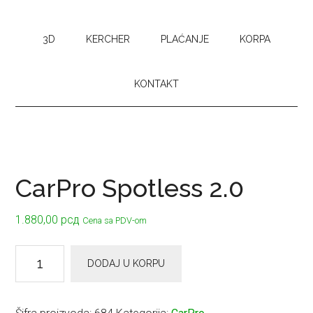
3D
KERCHER
PLAĆANJE
KORPA
KONTAKT
CarPro Spotless 2.0
1.880,00
рсд
Cena sa PDV-om
CarPro
DODAJ U KORPU
Spotless
2.0
količina