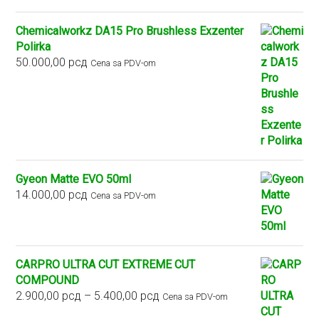
Chemicalworkz DA15 Pro Brushless Exzenter
Polirka
50.000,00
рсд
Cena sa PDV-om
Gyeon Matte EVO 50ml
14.000,00
рсд
Cena sa PDV-om
CARPRO ULTRA CUT EXTREME CUT
COMPOUND
Raspon
2.900,00
рсд
–
5.400,00
рсд
Cena sa PDV-om
cena: