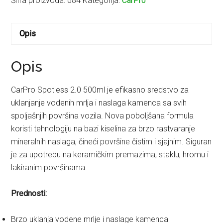
Šifra proizvoda:
684
Kategorija:
CarPro
Opis
Opis
CarPro Spotless 2.0 500ml je efikasno sredstvo za
uklanjanje vodenih mrlja i naslaga kamenca sa svih
spoljašnjih površina vozila. Nova poboljšana formula
koristi tehnologiju na bazi kiselina za brzo rastvaranje
mineralnih naslaga, čineći površine čistim i sjajnim. Siguran
je za upotrebu na keramičkim premazima, staklu, hromu i
lakiranim površinama.
Prednosti:
Brzo uklanja vodene mrlje i naslage kamenca