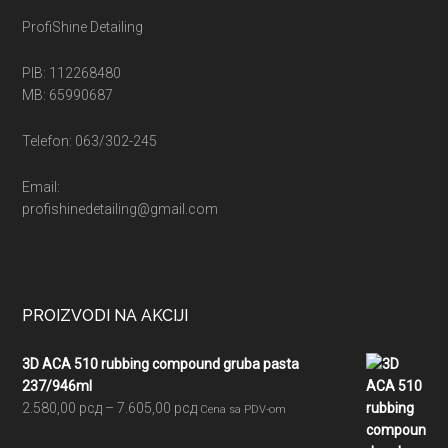
ProfiShine Detailing
PIB: 112268480
MB: 65990687
Telefon: 063/302-245
Email:
profishinedetailing@gmail.com
PROIZVODI NA AKCIJI
3D ACA 510 rubbing compound gruba pasta
237/946ml
Raspon
2.580,00
рсд
–
7.605,00
рсд
Cena sa PDV-om
cena: