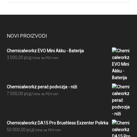
Footer
NOVI PROIZVODI
Chemicalworkz EVO Mini Akku - Baterija
3.000,00
рсд
Cena sa PDV-om
Chemicalworkz perač podvozja - niži
7.500,00
рсд
Cena sa PDV-om
Chemicalworkz DA15 Pro Brushless Exzenter Polirka
50.000,00
рсд
Cena sa PDV-om