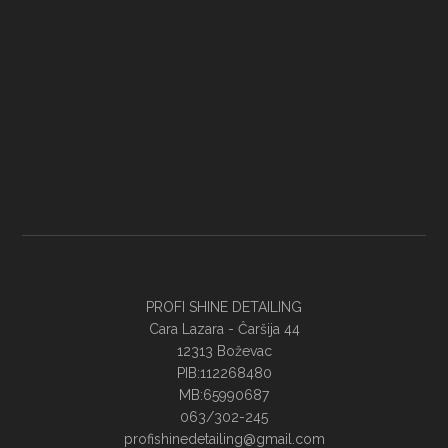
PROFI SHINE DETAILING
Cara Lazara - Ĉaršija 44
12313 Boževac
PIB:112268480
MB:65990687
063/302-245
profishinedetailing@gmail.com