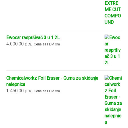
od
2.900,00 рсд
do
5.400,00 рсд
Ewocar raspršivač 3 u 1 2L
4.000,00
рсд
Cena sa PDV-om
Chemicalworkz Foil Eraser - Guma za skidanje
nalepnica
1.450,00
рсд
Cena sa PDV-om