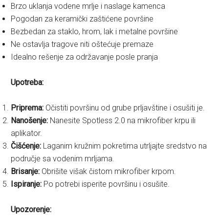
Brzo uklanja vodene mrlje i naslage kamenca
Pogodan za keramički zaštićene površine
Bezbedan za staklo, hrom, lak i metalne površine
Ne ostavlja tragove niti oštećuje premaze
Idealno rešenje za održavanje posle pranja
Upotreba:
Priprema:
Očistiti površinu od grube prljavštine i osušiti je.
Nanošenje:
Nanesite Spotless 2.0 na mikrofiber krpu ili
aplikator.
Čišćenje:
Laganim kružnim pokretima utrljajte sredstvo na
područje sa vodenim mrljama.
Brisanje:
Obrišite višak čistom mikrofiber krpom.
Ispiranje:
Po potrebi isperite površinu i osušite.
Upozorenje: