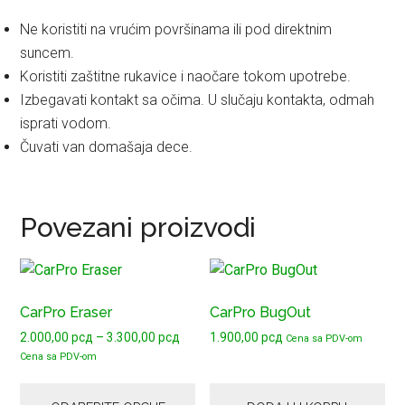
Ne koristiti na vrućim površinama ili pod direktnim
suncem.
Koristiti zaštitne rukavice i naočare tokom upotrebe.
Izbegavati kontakt sa očima. U slučaju kontakta, odmah
isprati vodom.
Čuvati van domašaja dece.
Povezani proizvodi
Ovaj
proizvod
CarPro Eraser
CarPro BugOut
ima
Raspon
2.000,00
рсд
–
3.300,00
рсд
1.900,00
рсд
više
Cena sa PDV-om
cena:
Cena sa PDV-om
varijanti.
od
Opcije
2.000,00 рсд