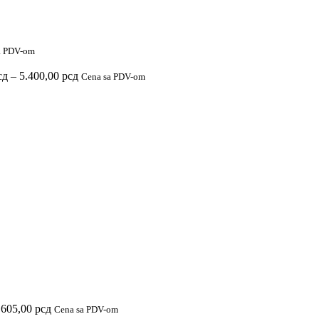
5.400,00 рсд
a PDV-om
Raspon
сд
–
5.400,00
рсд
Cena sa PDV-om
cena:
od
2.900,00 рсд
do
5.400,00 рсд
Raspon
.605,00
рсд
Cena sa PDV-om