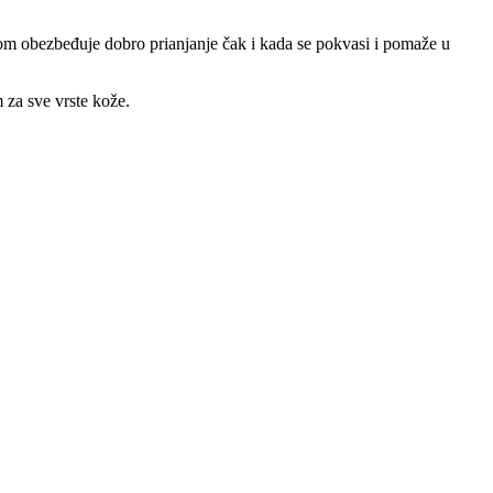
om obezbeđuje dobro prianjanje čak i kada se pokvasi i pomaže u
 za sve vrste kože.