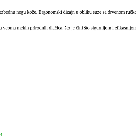
 bezbednu negu kože. Ergonomski dizajn u obliku suze sa drvenom ručk
 veoma mekih prirodnih dlačica, što je čini što sigurnijom i efikasnijom