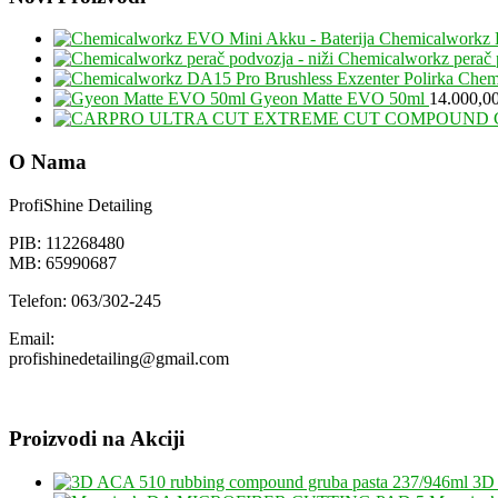
Chemicalworkz 
Chemicalworkz perač p
Chemi
Gyeon Matte EVO 50ml
14.000,0
O Nama
ProfiShine Detailing
PIB: 112268480
MB: 65990687
Telefon: 063/302-245
Email:
profishinedetailing@gmail.com
Proizvodi na Akciji
3D 