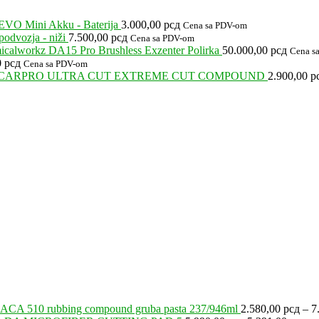
EVO Mini Akku - Baterija
3.000,00
рсд
Cena sa PDV-om
odvozja - niži
7.500,00
рсд
Cena sa PDV-om
calworkz DA15 Pro Brushless Exzenter Polirka
50.000,00
рсд
Cena s
0
рсд
Cena sa PDV-om
CARPRO ULTRA CUT EXTREME CUT COMPOUND
2.900,00
р
ACA 510 rubbing compound gruba pasta 237/946ml
2.580,00
рсд
–
7