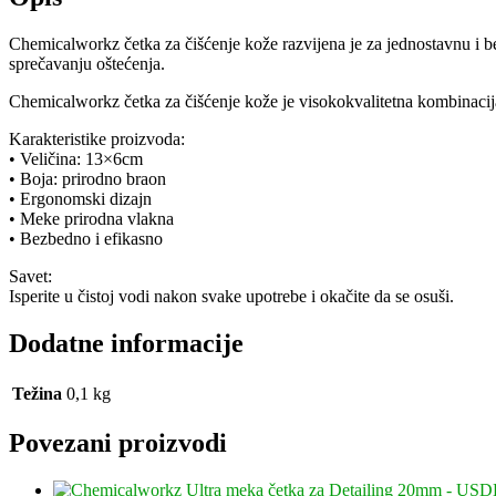
Chemicalworkz četka za čišćenje kože razvijena je za jednostavnu i
sprečavanju oštećenja.
Chemicalworkz četka za čišćenje kože je visokokvalitetna kombinacija
Karakteristike proizvoda:
• Veličina: 13×6cm
• Boja: prirodno braon
• Ergonomski dizajn
• Meke prirodna vlakna
• Bezbedno i efikasno
Savet:
Isperite u čistoj vodi nakon svake upotrebe i okačite da se osuši.
Dodatne informacije
Težina
0,1 kg
Povezani proizvodi