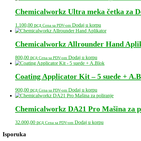
Chemicalworkz Ultra meka četka za 
1.100,00
рсд
Dodaj u korpu
Cena sa PDV-om
Chemicalworkz Allrounder Hand Apli
800,00
рсд
Dodaj u korpu
Cena sa PDV-om
Coating Applicator Kit – 5 suede + A.
900,00
рсд
Dodaj u korpu
Cena sa PDV-om
Chemicalworkz DA21 Pro Mašina za p
32.000,00
рсд
Dodaj u korpu
Cena sa PDV-om
Primary
Isporuka