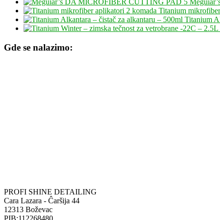
Meguiar
Titanium mikrofiber
Titanium Al
Gde se nalazimo:
PROFI SHINE DETAILING
Cara Lazara - Ĉaršija 44
12313 Boževac
PIB:112268480