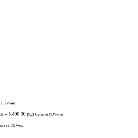
a PDV-om
Raspon
сд
–
5.400,00
рсд
Cena sa PDV-om
cena:
od
ena sa PDV-om
2.900,00 рсд
do