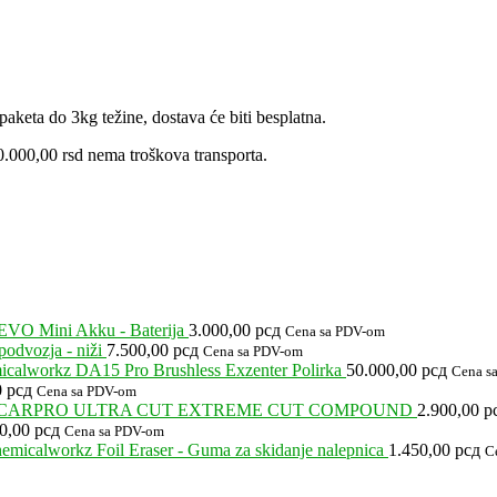
aketa do 3kg težine, dostava će biti besplatna.
.000,00 rsd nema troškova transporta.
EVO Mini Akku - Baterija
3.000,00
рсд
Cena sa PDV-om
odvozja - niži
7.500,00
рсд
Cena sa PDV-om
calworkz DA15 Pro Brushless Exzenter Polirka
50.000,00
рсд
Cena s
0
рсд
Cena sa PDV-om
CARPRO ULTRA CUT EXTREME CUT COMPOUND
2.900,00
р
00,00
рсд
Cena sa PDV-om
emicalworkz Foil Eraser - Guma za skidanje nalepnica
1.450,00
рсд
C