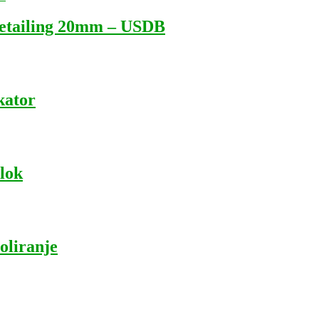
Detailing 20mm – USDB
kator
Blok
oliranje