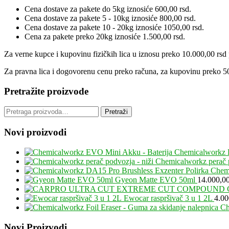
Sidebar
Cena dostave za pakete do 5kg iznosiće 600,00 rsd.
Cena dostave za pakete 5 - 10kg iznosiće 800,00 rsd.
Cena dostave za pakete 10 - 20kg iznosiće 1050,00 rsd.
Cena za pakete preko 20kg iznosiće 1.500,00 rsd.
Za verne kupce i kupovinu fizičkih lica u iznosu preko 10.000,00 rsd p
Za pravna lica i dogovorenu cenu preko računa, za kupovinu preko 50
Pretražite proizvode
Pretraga
Pretraži
za:
Novi proizvodi
Chemicalworkz 
Chemicalworkz perač p
Chemi
Gyeon Matte EVO 50ml
14.000,0
Ewocar raspršivač 3 u 1 2L
4.0
Ch
Footer
Novi Proizvodi