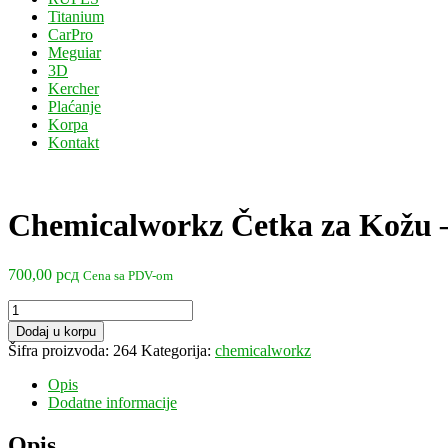
Titanium
CarPro
Meguiar
3D
Kercher
Plaćanje
Korpa
Kontakt
Chemicalworkz Četka za Kožu
700,00
рсд
Cena sa PDV-om
Chemicalworkz
Četka
Dodaj u korpu
za
Šifra proizvoda:
264
Kategorija:
chemicalworkz
Kožu
-
Opis
LCB
Dodatne informacije
količina
Opis