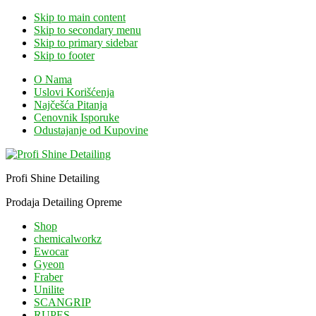
Skip to main content
Skip to secondary menu
Skip to primary sidebar
Skip to footer
O Nama
Uslovi Korišćenja
Najčešća Pitanja
Cenovnik Isporuke
Odustajanje od Kupovine
Profi Shine Detailing
Prodaja Detailing Opreme
Shop
chemicalworkz
Ewocar
Gyeon
Fraber
Unilite
SCANGRIP
RUPES