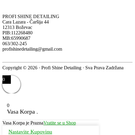
PROFI SHINE DETAILING
Cara Lazara - Ĉaršija 44
12313 Boževac
PIB:112268480
MB:65990687
063/302-245
profishinedetailing@gmail.com
Copyright © 2026 · Profi Shine Detailing · Sva Prava Zadržana
0
0
Vasa Korpa .
Vasa Korpa je Prazna
Vratite se u Shop
Nastavite Kupovinu