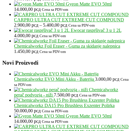
Gyeon Matte EVO 50ml
14.000,00
рсд
Cena sa PDV-om
CARPRO ULTRA CUT EXTREME CUT COMPOUND
Raspon
2.900,00
рсд
–
5.400,00
рсд
Cena sa PDV-om
cena:
Ewocar raspršivač 3 u 1 2L
od
4.000,00
рсд
Cena sa PDV-om
2.900,00 рсд
do
Chemicalworkz Foil Eraser - Guma za skidanje nalepnica
5.400,00 рсд
1.450,00
рсд
Cena sa PDV-om
Footer
Novi Proizvodi
Chemicalworkz EVO Mini Akku - Baterija
3.000,00
рсд
Cena
sa PDV-om
Chemicalworkz
perač podvozja - niži
7.500,00
рсд
Cena sa PDV-om
Chemicalworkz DA15 Pro Brushless Exzenter Polirka
50.000,00
рсд
Cena sa PDV-om
Gyeon Matte EVO 50ml
14.000,00
рсд
Cena sa PDV-om