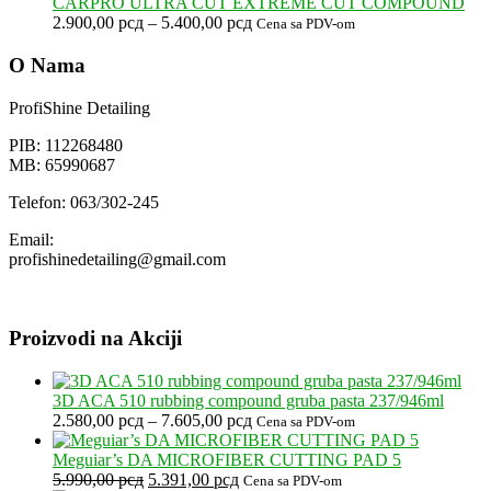
CARPRO ULTRA CUT EXTREME CUT COMPOUND
Raspon
2.900,00
рсд
–
5.400,00
рсд
Cena sa PDV-om
cena:
od
O Nama
2.900,00 рсд
do
ProfiShine Detailing
5.400,00 рсд
PIB: 112268480
MB: 65990687
Telefon: 063/302-245
Email:
profishinedetailing@gmail.com
Proizvodi na Akciji
3D ACA 510 rubbing compound gruba pasta 237/946ml
Raspon
2.580,00
рсд
–
7.605,00
рсд
Cena sa PDV-om
cena:
od
Meguiar’s DA MICROFIBER CUTTING PAD 5
Originalna
Trenutna
2.580,00 рсд
5.990,00
рсд
5.391,00
рсд
Cena sa PDV-om