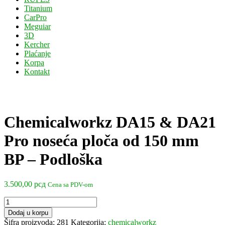
Titanium
CarPro
Meguiar
3D
Kercher
Plaćanje
Korpa
Kontakt
Chemicalworkz DA15 & DA21
Pro noseća ploča od 150 mm
BP – Podloška
3.500,00
рсд
Cena sa PDV-om
Chemicalworkz
DA15
Dodaj u korpu
&
Šifra proizvoda:
281
Kategorija:
chemicalworkz