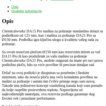
DA21
Pro
Opis
noseća
Dodatne informacije
ploča
od
Opis
150
mm
Chemicalworkz DA15 Pro mašina za poliranje standardno dolazi sa
BP
podloškom od 125 mm, kao i mašina za poliranje DA21 Pro sa
-
Ø150 mm. Podloška igra ključnu ulogu u kvalitetu vašeg rada za
Podloška
poliranje.
količina
Sa ovom nosećom pločom Ø150 mm kao rezervnim delom za vaš
DA15 Pro ili kao produžetak za vašu mašinu za poliranje
Chemicalworkz DA21 Pro, možete osigurati da imate pri ruci pravu
podložnu ploču, bilo za veće površine ili precizan detaljan rad.
Držač na ovoj podlošci je dizajniran sa posebnim i širokim
sistemom, tako da noseća ploča ima veću kontaktnu površinu na
mašini za poliranje i samim tim čvršće pristaje nego sam navoj.
Takođe ima jedinstven koncept vazdušnog kanala koji vam pomaže
da bolje raspršite proizvedenu toplotu. Napravljena od
najkvalitetnijih materijala, ova rezervna podloga garantuje dug
životni vek i pouzdane performanse.