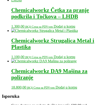
Chemicalworkz Četka za pranje
podkrila i Točkova – LHDB
1.300,00
рсд
Dodaj u korpu
Cena sa PDV-om
Chemicalworkz Strugalica Metal i
Plastika
1.100,00
рсд
Dodaj u korpu
Cena sa PDV-om
Chemicalworkz DA9 Mašina za
poliranje
18.800,00
рсд
Dodaj u korpu
Cena sa PDV-om
Primary
Isporuka
Sidebar