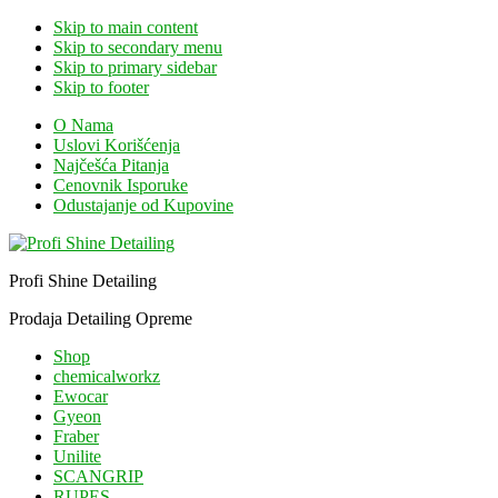
Skip to main content
Skip to secondary menu
Skip to primary sidebar
Skip to footer
O Nama
Uslovi Korišćenja
Najčešća Pitanja
Cenovnik Isporuke
Odustajanje od Kupovine
Profi Shine Detailing
Prodaja Detailing Opreme
Shop
chemicalworkz
Ewocar
Gyeon
Fraber
Unilite
SCANGRIP
RUPES