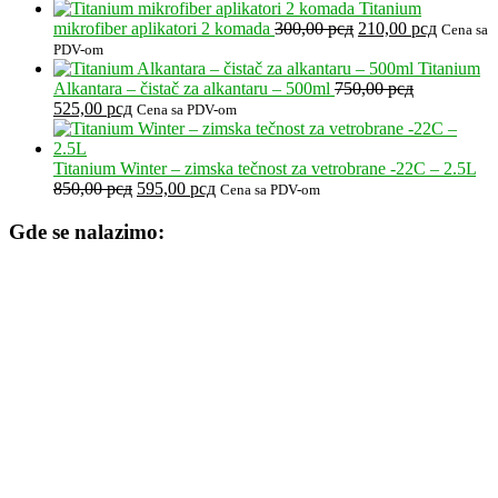
cena
cena
do
Titanium
je
je:
7.605,00 рсд
Originalna
Trenutna
mikrofiber aplikatori 2 komada
300,00
рсд
210,00
рсд
Cena sa
bila:
5.391,00 рсд.
cena
cena
PDV-om
5.990,00 рсд.
je
je:
Titanium
bila:
210,00 р
Alkantara – čistač za alkantaru – 500ml
750,00
рсд
Originalna
Trenutna
300,00 рсд.
525,00
рсд
Cena sa PDV-om
cena
cena
je
je:
bila:
525,00 рсд.
Titanium Winter – zimska tečnost za vetrobrane -22C – 2.5L
750,00 рсд.
Originalna
Trenutna
850,00
рсд
595,00
рсд
Cena sa PDV-om
cena
cena
je
je:
Gde se nalazimo:
bila:
595,00 рсд.
850,00 рсд.