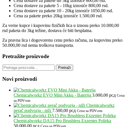
Cena dostave za pakete do 5kg iznosiće 600,00 rsd.
Cena dostave za pakete 5 - 10kg iznosiće 800,00 rsd.
Cena dostave za pakete 10 - 20kg iznosiće 1050,00 rsd.
Cena za pakete preko 20kg iznosiće 1.500,00 rsd.
Za verne kupce i kupovinu fizičkih lica u iznosu preko 10.000,00
rsd paketa do 3kg težine, dostava će biti besplatna.
Za pravna lica i dogovorenu cenu preko računa, za kupovinu preko
50.000,00 rsd nema troškova transporta.
Pretražite proizvode
Pretraga
Pretraži
za:
Novi proizvodi
Chemicalworkz EVO Mini Akku - Baterija
3.000,00
рсд
Cena
sa PDV-om
Chemicalworkz
perač podvozja - niži
7.500,00
рсд
Cena sa PDV-om
Chemicalworkz DA15 Pro Brushless Exzenter Polirka
50.000,00
рсд
Cena sa PDV-om