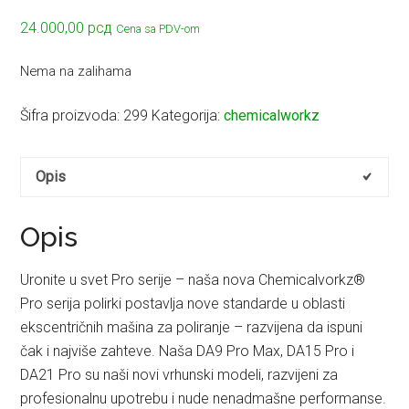
24.000,00
рсд
Cena sa PDV-om
Nema na zalihama
Šifra proizvoda:
299
Kategorija:
chemicalworkz
Opis
Opis
Uronite u svet Pro serije – naša nova Chemicalvorkz®
Pro serija polirki postavlja nove standarde u oblasti
ekscentričnih mašina za poliranje – razvijena da ispuni
čak i najviše zahteve. Naša DA9 Pro Max, DA15 Pro i
DA21 Pro su naši novi vrhunski modeli, razvijeni za
profesionalnu upotrebu i nude nenadmašne performanse.