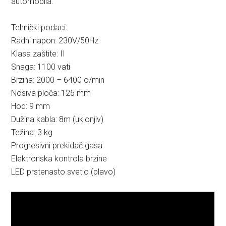
automobila.
Tehnički podaci:
Radni napon: 230V/50Hz
Klasa zaštite: II
Snaga: 1100 vati
Brzina: 2000 – 6400 o/min
Nosiva ploča: 125 mm
Hod: 9 mm
Dužina kabla: 8m (uklonjiv)
Težina: 3 kg
Progresivni prekidač gasa
Elektronska kontrola brzine
LED prstenasto svetlo (plavo)