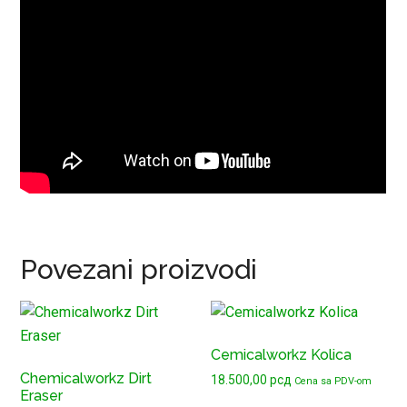
Povezani proizvodi
Cemicalworkz Kolica
Chemicalworkz Dirt
18.500,00
рсд
Cena sa PDV-om
Eraser