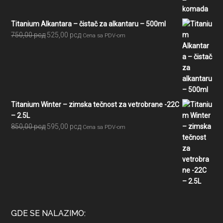
Titanium Alkantara – čistač za alkantaru – 500ml
Originalna
Trenutna
750,00
рсд
525,00
рсд
Cena sa PDV-om
cena
cena
je
je:
bila:
525,00 рсд.
750,00 рсд.
Titanium Winter – zimska tečnost za vetrobrane -22C
– 2.5L
Originalna
Trenutna
850,00
рсд
595,00
рсд
Cena sa PDV-om
cena
cena
je
je:
bila:
595,00 рсд.
850,00 рсд.
GDE SE NALAZIMO: