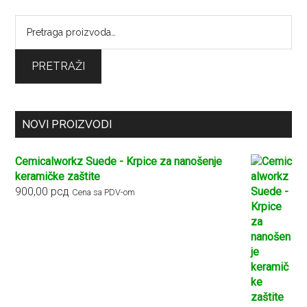
Pretraga
za:
PRETRAŽI
NOVI PROIZVODI
Cemicalworkz Suede - Krpice za nanošenje
keramičke zaštite
900,00
рсд
Cena sa PDV-om