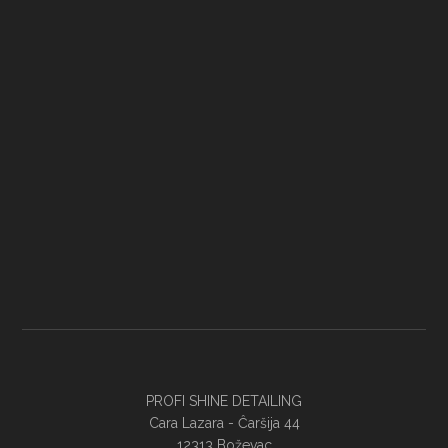
PROFI SHINE DETAILING
Cara Lazara - Ĉaršija 44
12313 Boževac