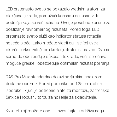
LED prstenasto svetlo se pokazalo vrednim alatom za
olakšavanje rada, pomažući korisniku da jasno vidi
područja koja su već polirana. Ovo je posebno korisno za
postizanje ravnomernog rezultata. Pored toga, LED
prstenasto svetlo služi kao indikator statusa rotacije
noseće ploče. Lako možete videti da li se još uvek
okreće u ekscentričnom kretanju ili stoji uspravno. Ovo ne
samo da obezbeđuje efikasan tok rada, već i sprečava
moguće greške i obezbeđuje optimalan rezultat poliranja.
DA9 Pro Max standardno dolazi sa širokim spektrom
dodatne opreme. Pored podloške od 125 mm, obim
isporuke uključuje potrebne alate za montažu, zamenske
četkice i robusnu torbu za nošenje za skladištenje.
Kvalitet koji možete osetiti. Investirajte u održivu negu