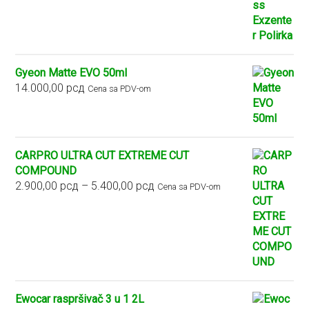
Gyeon Matte EVO 50ml
14.000,00
рсд
Cena sa PDV-om
CARPRO ULTRA CUT EXTREME CUT
COMPOUND
Raspon
2.900,00
рсд
–
5.400,00
рсд
Cena sa PDV-om
cena:
od
2.900,00 рсд
do
5.400,00 рсд
Ewocar raspršivač 3 u 1 2L