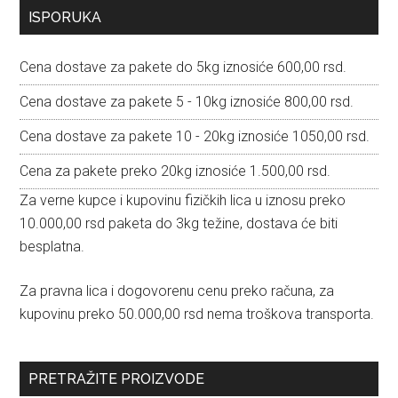
Primary
ISPORUKA
Sidebar
Cena dostave za pakete do 5kg iznosiće 600,00 rsd.
Cena dostave za pakete 5 - 10kg iznosiće 800,00 rsd.
Cena dostave za pakete 10 - 20kg iznosiće 1050,00 rsd.
Cena za pakete preko 20kg iznosiće 1.500,00 rsd.
Za verne kupce i kupovinu fizičkih lica u iznosu preko
10.000,00 rsd paketa do 3kg težine, dostava će biti
besplatna.
Za pravna lica i dogovorenu cenu preko računa, za
kupovinu preko 50.000,00 rsd nema troškova transporta.
PRETRAŽITE PROIZVODE