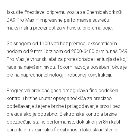
Iskusite #nextlevel pripremu vozila sa Chemicalvorkz®
DA9 Pro Max – impresivne performanse susreću
maksimalnu preciznost za vrhunsku pripremu boje.
Sa snagom od 1100 vati bez premca, ekscentričnim
hodom od 9 mm i brzinom od 2000-6400 o/min, naš DA9
Pro Max je vrhunski alat za profesionalce i entuzijaste koji
rade na najvišem nivou. Tokom razvoja poseban fokus je
bio na naprednoj tehnologiji i robusnoj konstrukciji.
Progresivni prekidač gasa omogućava fino podešenu
kontrolu brzine unutar opsega točkića za precizno
podešavanje željene brzine i prilagođavanje brzo i bez
prekida ako je potrebno. Elektronska kontrola brzine
obezbeđuje stalne performanse, dok uklonjivi 8m kabl
garantuje maksimalnu fleksibilnost i lako skladištenje.