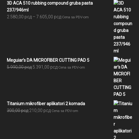
3D ACA 510 rubbing compound gruba pasta
237/946ml
Raspon
2.580,00
рсд
–
7.605,00
рсд
Cena sa PDV-om
cena:
od
2.580,00 рсд
do
7.605,00 рсд
Meguiar’s DA MICROFIBER CUTTING PAD 5
Originalna
Trenutna
5.990,00
рсд
5.391,00
рсд
Cena sa PDV-om
cena
cena
je
je:
bila:
5.391,00 рсд.
5.990,00 рсд.
Titanium mikrofiber aplikatori 2 komada
Originalna
Trenutna
300,00
рсд
210,00
рсд
Cena sa PDV-om
cena
cena
je
je:
bila:
210,00 рсд.
300,00 рсд.