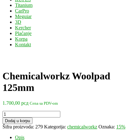
Titanium
CarPro
Meguiar
3D
Kercher
Plaćanje
Korpa
Kontakt
Chemicalworkz Woolpad
125mm
1.700,00
рсд
Cena sa PDV-om
Chemicalworkz
Woolpad
Dodaj u korpu
125mm
Šifra proizvoda:
279
Kategorija:
chemicalworkz
Oznaka:
15%
količina
Opis