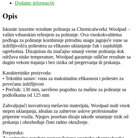
Dodatne informacije
Opis
Iskusite izuzetne rezultate poliranja sa Chemicalworkz Woolpad –
vašim vrhunskim rešenjem za poliranje. Ova visokokvalitetna
podloga za poliranje kombinuje prirodnu snagu jagnjeće vune sa
izdržljivošću poliestera za efikasno uklanjanje čak i najdubljih
ogrebotina. Dizajniran da značajno smanji vreme poliranja dok
održava niske temperature, Woolpad garantuje odlične rezultate sa
dugim vekom trajanja i bez rizika od pregrevanja ili prskanja.
Karakteristike proizvoda:
• Tekstilni sastav: vuna za maksimalnu efikasnost i poliester za
povećanu izdržljivost
• Prečnik: 130 mm, savršeno pogodno za mašine za poliranje sa
podloškama od 125 mm
Zahvaljujući inovativnoj mešavini materijala, Woolpad nudi visok
stepen uklanjanja, idealan za zahtevne uslove profesionalne
pripreme vozila. Njegov poseban dizajn takođe smanjuje rizik od
prskanja i obezbeđuje čisto radno okruženje.
Preporuka: