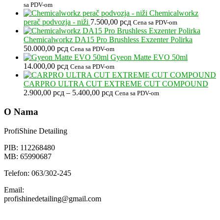
sa PDV-om
Chemicalworkz
perač podvozja - niži
7.500,00
рсд
Cena sa PDV-om
Chemicalworkz DA15 Pro Brushless Exzenter Polirka
50.000,00
рсд
Cena sa PDV-om
Gyeon Matte EVO 50ml
14.000,00
рсд
Cena sa PDV-om
CARPRO ULTRA CUT EXTREME CUT COMPOUND
Raspon
2.900,00
рсд
–
5.400,00
рсд
Cena sa PDV-om
cena:
od
O Nama
2.900,00 рсд
do
ProfiShine Detailing
5.400,00 рсд
PIB: 112268480
MB: 65990687
Telefon: 063/302-245
Email:
profishinedetailing@gmail.com