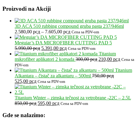
Proizvodi na Akciji
3D ACA 510 rubbing compound gruba pasta 237/946ml
Raspon
2.580,00
рсд
–
7.605,00
рсд
Cena sa PDV-om
cena:
od
Meguiar’s DA MICROFIBER CUTTING PAD 5
Originalna
Trenutna
2.580,00 рсд
5.990,00
рсд
5.391,00
рсд
Cena sa PDV-om
cena
cena
do
Titanium
je
je:
7.605,00 рсд
Originalna
Trenutna
mikrofiber aplikatori 2 komada
300,00
рсд
210,00
рсд
Cena sa
bila:
5.391,00 рсд.
cena
cena
PDV-om
5.990,00 рсд.
je
je:
Titanium
bila:
210,00 р
Alkantara – čistač za alkantaru – 500ml
750,00
рсд
Originalna
Trenutna
300,00 рсд.
525,00
рсд
Cena sa PDV-om
cena
cena
je
je:
bila:
525,00 рсд.
Titanium Winter – zimska tečnost za vetrobrane -22C – 2.5L
750,00 рсд.
Originalna
Trenutna
850,00
рсд
595,00
рсд
Cena sa PDV-om
cena
cena
je
je:
Gde se nalazimo:
bila:
595,00 рсд.
850,00 рсд.