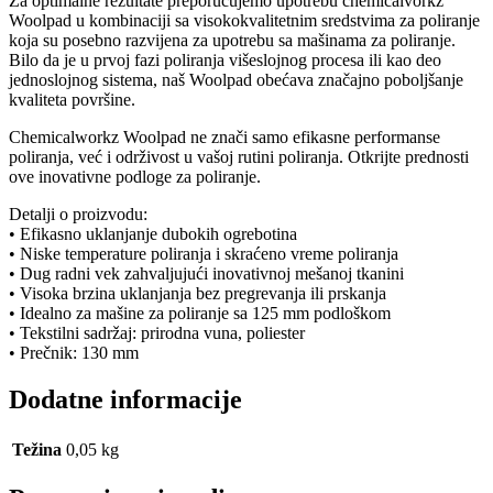
Za optimalne rezultate preporučujemo upotrebu chemicalvorkz
Woolpad u kombinaciji sa visokokvalitetnim sredstvima za poliranje
koja su posebno razvijena za upotrebu sa mašinama za poliranje.
Bilo da je u prvoj fazi poliranja višeslojnog procesa ili kao deo
jednoslojnog sistema, naš Woolpad obećava značajno poboljšanje
kvaliteta površine.
Chemicalworkz Woolpad ne znači samo efikasne performanse
poliranja, već i održivost u vašoj rutini poliranja. Otkrijte prednosti
ove inovativne podloge za poliranje.
Detalji o proizvodu:
• Efikasno uklanjanje dubokih ogrebotina
• Niske temperature poliranja i skraćeno vreme poliranja
• Dug radni vek zahvaljujući inovativnoj mešanoj tkanini
• Visoka brzina uklanjanja bez pregrevanja ili prskanja
• Idealno za mašine za poliranje sa 125 mm podloškom
• Tekstilni sadržaj: prirodna vuna, poliester
• Prečnik: 130 mm
Dodatne informacije
Težina
0,05 kg