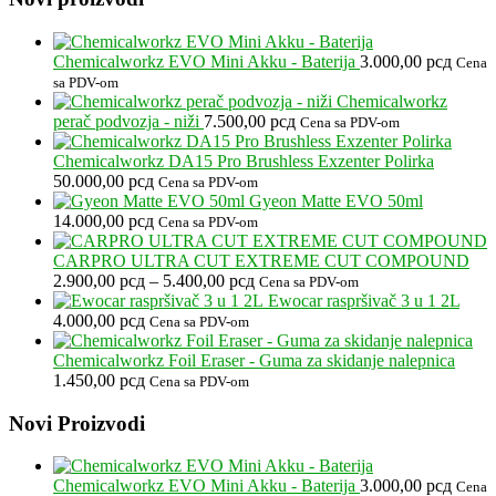
Chemicalworkz EVO Mini Akku - Baterija
3.000,00
рсд
Cena
sa PDV-om
Chemicalworkz
perač podvozja - niži
7.500,00
рсд
Cena sa PDV-om
Chemicalworkz DA15 Pro Brushless Exzenter Polirka
50.000,00
рсд
Cena sa PDV-om
Gyeon Matte EVO 50ml
14.000,00
рсд
Cena sa PDV-om
CARPRO ULTRA CUT EXTREME CUT COMPOUND
Raspon
2.900,00
рсд
–
5.400,00
рсд
Cena sa PDV-om
cena:
Ewocar raspršivač 3 u 1 2L
od
4.000,00
рсд
Cena sa PDV-om
2.900,00 рсд
do
Chemicalworkz Foil Eraser - Guma za skidanje nalepnica
5.400,00 рсд
1.450,00
рсд
Cena sa PDV-om
Footer
Novi Proizvodi
Chemicalworkz EVO Mini Akku - Baterija
3.000,00
рсд
Cena