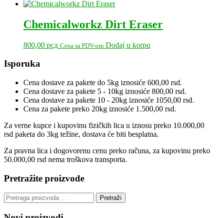
Chemicalworkz Dirt Eraser
800,00
рсд
Dodaj u korpu
Cena sa PDV-om
Primary
Isporuka
Sidebar
Cena dostave za pakete do 5kg iznosiće 600,00 rsd.
Cena dostave za pakete 5 - 10kg iznosiće 800,00 rsd.
Cena dostave za pakete 10 - 20kg iznosiće 1050,00 rsd.
Cena za pakete preko 20kg iznosiće 1.500,00 rsd.
Za verne kupce i kupovinu fizičkih lica u iznosu preko 10.000,00
rsd paketa do 3kg težine, dostava će biti besplatna.
Za pravna lica i dogovorenu cenu preko računa, za kupovinu preko
50.000,00 rsd nema troškova transporta.
Pretražite proizvode
Pretraga
Pretraži
za:
Novi proizvodi