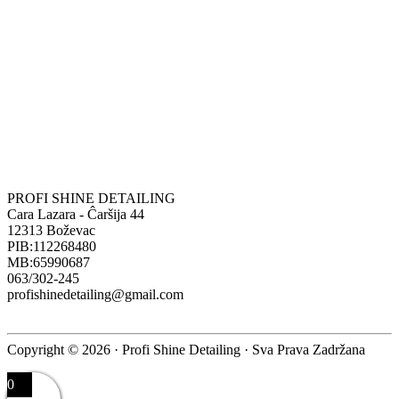
PROFI SHINE DETAILING
Cara Lazara - Ĉaršija 44
12313 Boževac
PIB:112268480
MB:65990687
063/302-245
profishinedetailing@gmail.com
Copyright © 2026 · Profi Shine Detailing · Sva Prava Zadržana
0