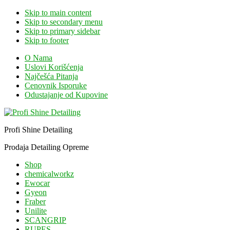
Skip to main content
Skip to secondary menu
Skip to primary sidebar
Skip to footer
O Nama
Uslovi Korišćenja
Najčešća Pitanja
Cenovnik Isporuke
Odustajanje od Kupovine
Profi Shine Detailing
Prodaja Detailing Opreme
Shop
chemicalworkz
Ewocar
Gyeon
Fraber
Unilite
SCANGRIP
RUPES