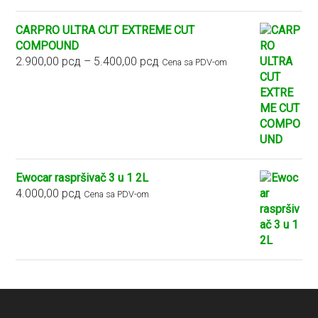
CARPRO ULTRA CUT EXTREME CUT
COMPOUND
Raspon
2.900,00
рсд
–
5.400,00
рсд
Cena sa PDV-om
cena:
od
2.900,00 рсд
do
5.400,00 рсд
Ewocar raspršivač 3 u 1 2L
4.000,00
рсд
Cena sa PDV-om