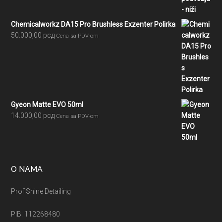
Chemicalworkz DA15 Pro Brushless Exzenter Polirka
50.000,00
рсд
Cena sa PDV-om
Gyeon Matte EVO 50ml
14.000,00
рсд
Cena sa PDV-om
O NAMA
ProfiShine Detailing
PIB: 112268480