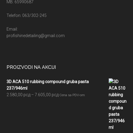
MB: 65990687
Telefon: 063/302-245
Email:
profishinedetailing@gmail.com
PROIZVODI NA AKCIJI
3D ACA 510 rubbing compound gruba pasta
237/946ml
Raspon
2.580,00
рсд
–
7.605,00
рсд
Cena sa PDV-om
cena:
od
2.580,00 рсд
do
7.605,00 рсд