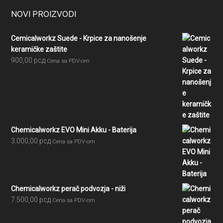
Footer
NOVI PROIZVODI
Cemicalworkz Suede - Krpice za nanošenje
keramičke zaštite
900,00
рсд
Cena sa PDV-om
Chemicalworkz EVO Mini Akku - Baterija
3.000,00
рсд
Cena sa PDV-om
Chemicalworkz perač podvozja - niži
7.500,00
рсд
Cena sa PDV-om