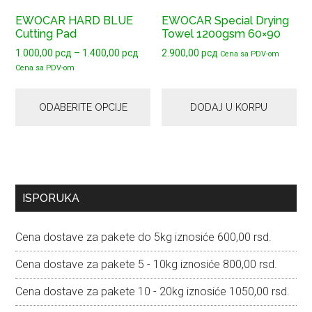
proizvoda.
ima
EWOCAR HARD BLUE
EWOCAR Special Drying
više
Cutting Pad
Towel 1200gsm 60×90
varijanti.
Raspon
1.000,00
рсд
–
1.400,00
рсд
2.900,00
рсд
Cena sa PDV-om
Opcije
cena:
Cena sa PDV-om
mogu
od
1.000,00 рсд
biti
ODABERITE OPCIJE
DODAJ U KORPU
do
izabrane
1.400,00 рсд
na
stranici
proizvoda.
Primary
ISPORUKA
Sidebar
Cena dostave za pakete do 5kg iznosiće 600,00 rsd.
Cena dostave za pakete 5 - 10kg iznosiće 800,00 rsd.
Cena dostave za pakete 10 - 20kg iznosiće 1050,00 rsd.