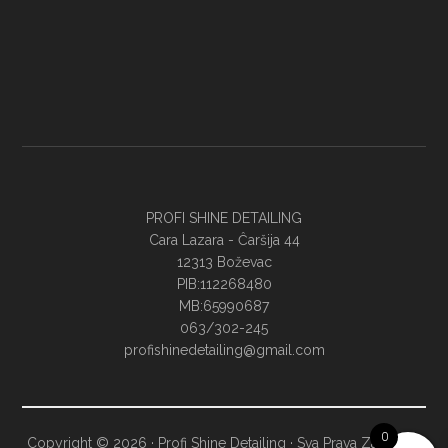
PROFI SHINE DETAILING
Cara Lazara - Ĉaršija 44
12313 Boževac
PIB:112268480
MB:65990687
063/302-245
profishinedetailing@gmail.com
0
Copyright © 2026 · Profi Shine Detailing · Sva Prava Zadržana