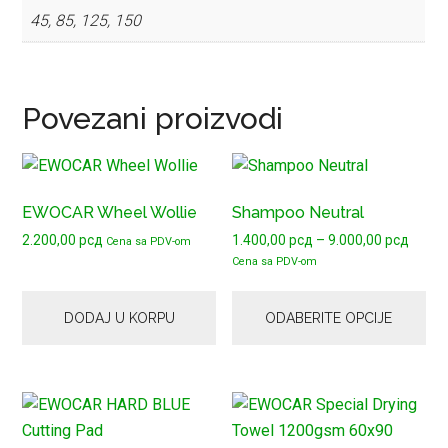
45, 85, 125, 150
Povezani proizvodi
Ovaj
proizvod
EWOCAR Wheel Wollie
Shampoo Neutral
ima
Raspo
2.200,00
рсд
1.400,00
рсд
–
9.000,00
рсд
više
Cena sa PDV-om
cena:
Cena sa PDV-om
varijanti.
od
Opcije
1.400
DODAJ U KORPU
ODABERITE OPCIJE
mogu
do
9.000
biti
izabrane
na
Ovaj
stranici
proizvod