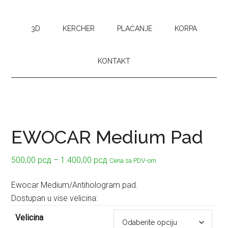
3D
KERCHER
PLAĆANJE
KORPA
KONTAKT
EWOCAR Medium Pad
Raspon
500,00
рсд
–
1.400,00
рсд
Cena sa PDV-om
cena:
od
Ewocar Medium/Antihologram pad.
500,00 рсд
Dostupan u vise velicina:
do
Velicina
1.400,00 рсд