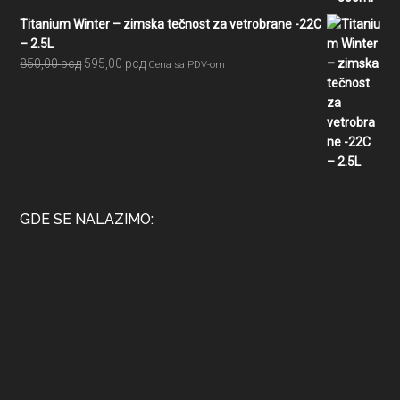
Titanium Winter – zimska tečnost za vetrobrane -22C
– 2.5L
Originalna
Trenutna
850,00
рсд
595,00
рсд
Cena sa PDV-om
cena
cena
je
je:
bila:
595,00 рсд.
850,00 рсд.
GDE SE NALAZIMO: