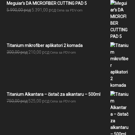
Meguiar’s DA MICROFIBER CUTTING PAD 5
Originalna
Trenutna
5.990,00
рсд
5.391,00
рсд
Cena sa PDV-om
cena
cena
je
je:
bila:
5.391,00 рсд.
5.990,00 рсд.
Titanium mikrofiber aplikatori 2 komada
Originalna
Trenutna
300,00
рсд
210,00
рсд
Cena sa PDV-om
cena
cena
je
je:
bila:
210,00 рсд.
300,00 рсд.
Titanium Alkantara – čistač za alkantaru – 500ml
Originalna
Trenutna
750,00
рсд
525,00
рсд
Cena sa PDV-om
cena
cena
je
je:
bila:
525,00 рсд.
750,00 рсд.