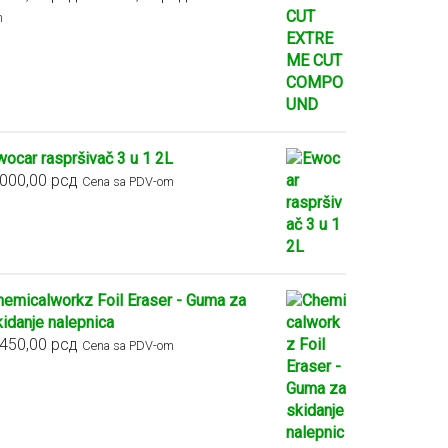
cena:
m
od
2.900,00 рсд
do
5.400,00 рсд
wocar raspršivač 3 u 1 2L
.000,00
рсд
Cena sa PDV-om
hemicalworkz Foil Eraser - Guma za
kidanje nalepnica
.450,00
рсд
Cena sa PDV-om