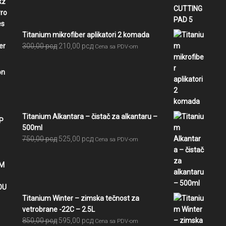
bila:
5.391,00 рсд.
5.990,00 рсд.
Titanium mikrofiber aplikatori 2 komada
Originalna
Trenutna
300,00
рсд
210,00
рсд
Cena sa PDV-om
cena
cena
je
je:
bila:
210,00 рсд.
300,00 рсд.
Titanium Alkantara – čistač za alkantaru –
500ml
Originalna
Trenutna
750,00
рсд
525,00
рсд
Cena sa PDV-om
cena
cena
je
je:
bila:
525,00 рсд.
750,00 рсд.
Titanium Winter – zimska tečnost za
vetrobrane -22C – 2.5L
Originalna
Trenutna
850,00
рсд
595,00
рсд
Cena sa PDV-om