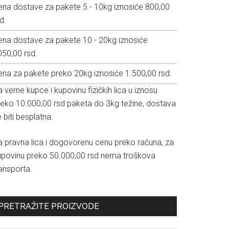
ena dostave za pakete 5 - 10kg iznosiće 800,00
d.
ena dostave za pakete 10 - 20kg iznosiće
050,00 rsd.
ena za pakete preko 20kg iznosiće 1.500,00 rsd.
 verne kupce i kupovinu fizičkih lica u iznosu
reko 10.000,00 rsd paketa do 3kg težine, dostava
 biti besplatna.
a pravna lica i dogovorenu cenu preko računa, za
upovinu preko 50.000,00 rsd nema troškova
ansporta.
PRETRAŽITE PROIZVODE