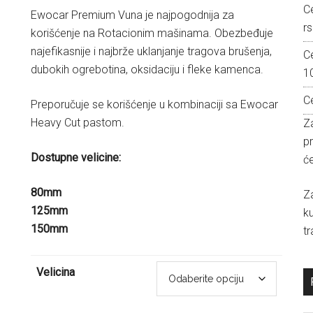
C
od
Ewocar Premium Vuna je najpogodnija za
rs
1.000,00 рсд
korišćenje na Rotacionim mašinama. Obezbeđuje
do
najefikasnije i najbrže uklanjanje tragova brušenja,
C
1.600,00 рсд
dubokih ogrebotina, oksidaciju i fleke kamenca.
1
C
Preporučuje se korišćenje u kombinaciji sa Ewocar
Heavy Cut pastom.
Za
p
Dostupne velicine:
će
80mm
Z
125mm
k
150mm
tr
Velicina