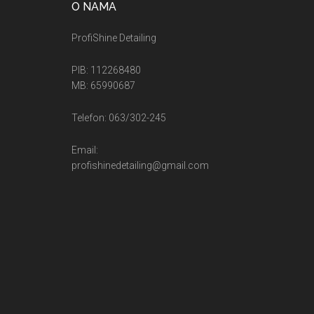
O NAMA
ProfiShine Detailing
PIB: 112268480
MB: 65990687
Telefon: 063/302-245
Email:
profishinedetailing@gmail.com