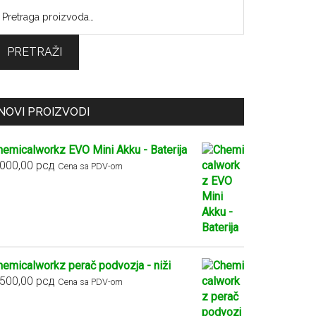
retraga
:
PRETRAŽI
NOVI PROIZVODI
hemicalworkz EVO Mini Akku - Baterija
.000,00
рсд
Cena sa PDV-om
hemicalworkz perač podvozja - niži
.500,00
рсд
Cena sa PDV-om