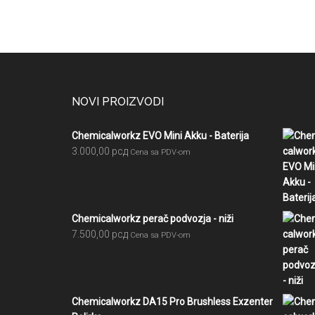
Footer
NOVI PROIZVODI
Chemicalworkz EVO Mini Akku - Baterija
3.000,00
рсд
Cena sa PDV-om
Chemicalworkz perač podvozja - niži
7.500,00
рсд
Cena sa PDV-om
Chemicalworkz DA15 Pro Brushless Exzenter