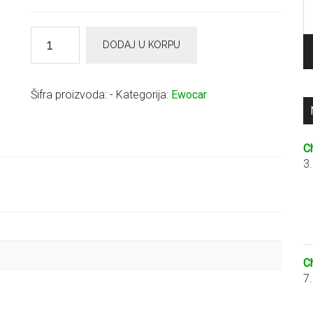
P
za
Ewocar
DODAJ U KORPU
Premium
Vuna
količina
Šifra proizvoda:
-
Kategorija:
Ewocar
C
3
C
7