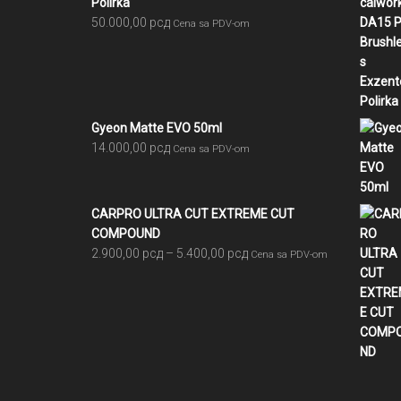
Polirka
50.000,00
рсд
Cena sa PDV-om
Gyeon Matte EVO 50ml
14.000,00
рсд
Cena sa PDV-om
CARPRO ULTRA CUT EXTREME CUT
COMPOUND
Raspon
2.900,00
рсд
–
5.400,00
рсд
Cena sa PDV-om
cena:
od
2.900,00 рсд
do
5.400,00 рсд