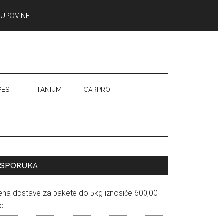
KUPOVINE
PES
TITANIUM
CARPRO
Primary
ISPORUKA
Sidebar
ena dostave za pakete do 5kg iznosiće 600,00
d.