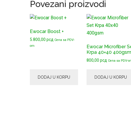
Povezani proizvodi
Ewocar Boost +
5.800,00
рсд
Cena sa PDV-
om
Ewocar Microfiber S
Krpa 40×40 400gs
800,00
рсд
Cena sa PDV-o
DODAJ U KORPU
DODAJ U KORPU