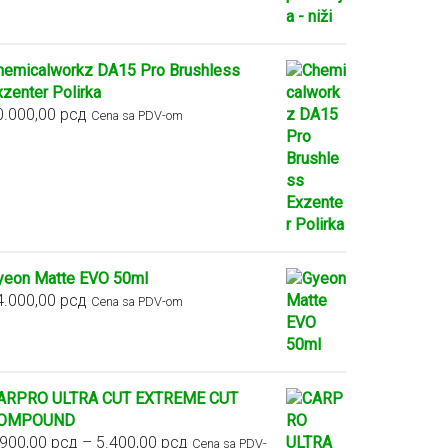
hemicalworkz DA15 Pro Brushless
xzenter Polirka
0.000,00
рсд
Cena sa PDV-om
yeon Matte EVO 50ml
4.000,00
рсд
Cena sa PDV-om
ARPRO ULTRA CUT EXTREME CUT
OMPOUND
Raspon
.900,00
рсд
–
5.400,00
рсд
Cena sa PDV-