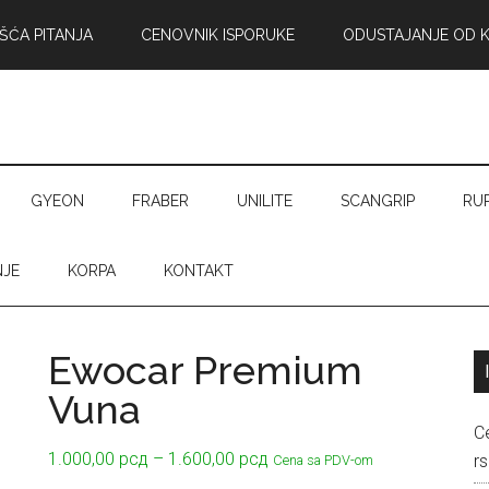
ŠĆA PITANJA
CENOVNIK ISPORUKE
ODUSTAJANJE OD 
GYEON
FRABER
UNILITE
SCANGRIP
RU
NJE
KORPA
KONTAKT
Ewocar Premium
Vuna
C
Raspon
1.000,00
рсд
–
1.600,00
рсд
rs
Cena sa PDV-om
cena: