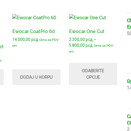
Ovaj
C
proizvod
E
Ewocar CoatPro 60
Ewocar One Cut
ima
5
14.000,00
рсд
2.300,00
рсд
–
više
Cena sa PDV-
Raspon
5.800,00
рсд
et
om
Cena sa PDV-
varijanti.
cena:
m
om
Opcije
od
m
mogu
2.300,00 рсд
do
biti
ODABERITE
5.800,00 рсд
DODAJ U KORPU
OPCIJE
izabrane
G
na
1
stranici
proizvoda.
C
C
2