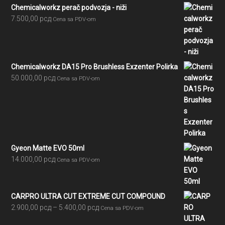
Chemicalworkz perač podvozja - niži
7.500,00
рсд
Cena sa PDV-om
Chemicalworkz DA15 Pro Brushless Exzenter Polirka
50.000,00
рсд
Cena sa PDV-om
Gyeon Matte EVO 50ml
14.000,00
рсд
Cena sa PDV-om
CARPRO ULTRA CUT EXTREME CUT COMPOUND
Raspon
2.900,00
рсд
–
5.400,00
рсд
Cena sa PDV-om
cena: