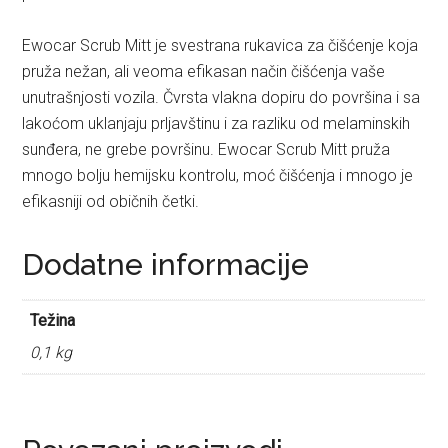
Ewocar Scrub Mitt je svestrana rukavica za čišćenje koja
pruža nežan, ali veoma efikasan način čišćenja vaše
unutrašnjosti vozila. Čvrsta vlakna dopiru do površina i sa
lakoćom uklanjaju prljavštinu i za razliku od melaminskih
sunđera, ne grebe površinu. Ewocar Scrub Mitt pruža
mnogo bolju hemijsku kontrolu, moć čišćenja i mnogo je
efikasniji od običnih četki.
Dodatne informacije
Težina
0,1 kg