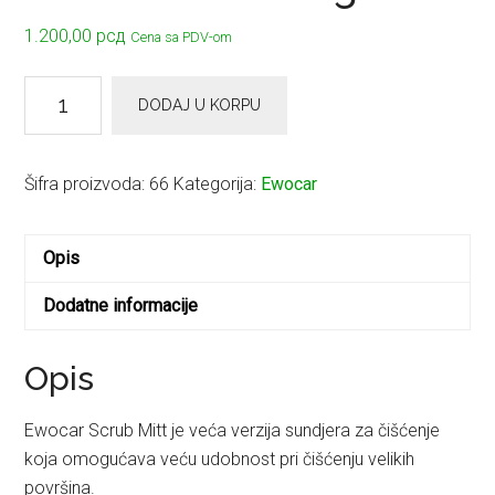
1.200,00
рсд
Cena sa PDV-om
EWOCAR
DODAJ U KORPU
Scrub
Mitt
-
Šifra proizvoda:
66
Kategorija:
Ewocar
Interior
scrubbing
Opis
mitt
količina
Dodatne informacije
Opis
Ewocar Scrub Mitt je veća verzija sundjera za čišćenje
koja omogućava veću udobnost pri čišćenju velikih
površina.