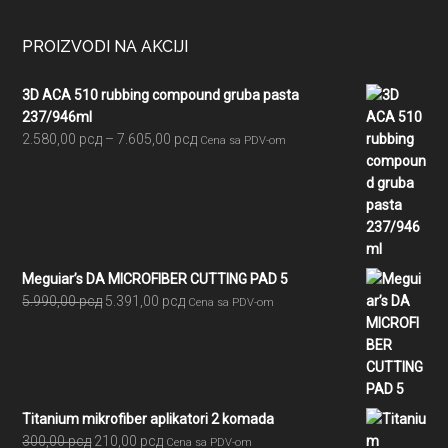
PROIZVODI NA AKCIJI
3D ACA 510 rubbing compound gruba pasta
237/946ml
Raspon
2.580,00
рсд
–
7.605,00
рсд
Cena sa PDV-om
cena:
od
2.580,00 рсд
do
7.605,00 рсд
Meguiar’s DA MICROFIBER CUTTING PAD 5
Originalna
Trenutna
5.990,00
рсд
5.391,00
рсд
Cena sa PDV-om
cena
cena
je
je:
bila:
5.391,00 рсд.
5.990,00 рсд.
Titanium mikrofiber aplikatori 2 komada
Originalna
Trenutna
300,00
рсд
210,00
рсд
Cena sa PDV-om