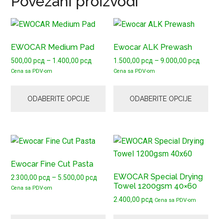
Povezani proizvodi
Ovaj
Ovaj
proizvod
proizvod
EWOCAR Medium Pad
Ewocar ALK Prewash
ima
ima
Raspon
Raspo
500,00
рсд
–
1.400,00
рсд
1.500,00
рсд
–
9.000,00
рсд
više
više
cena:
cena:
Cena sa PDV-om
Cena sa PDV-om
varijanti.
varijanti.
od
od
Opcije
Opcije
500,00 рсд
1.500
ODABERITE OPCIJE
ODABERITE OPCIJE
mogu
do
mogu
do
1.400,00 рсд
9.000
biti
biti
izabrane
izabrane
na
na
Ovaj
stranici
stranici
proizvod
proizvoda.
proizvoda.
Ewocar Fine Cut Pasta
ima
EWOCAR Special Drying
Raspon
2.300,00
рсд
–
5.500,00
рсд
više
Towel 1200gsm 40×60
cena:
Cena sa PDV-om
varijanti.
od
2.400,00
рсд
Cena sa PDV-om
Opcije
2.300,00 рсд
mogu
do