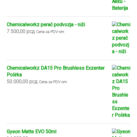
Chemicalworkz perač podvozja - niži
7.500,00
рсд
Cena sa PDV-om
Chemicalworkz DA15 Pro Brushless Exzenter
Polirka
50.000,00
рсд
Cena sa PDV-om
Gyeon Matte EVO 50ml