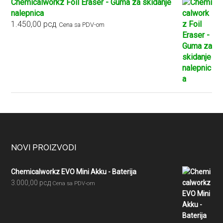
Chemicalworkz Foil Eraser - Guma za skidanje
nalepnica
1.450,00
рсд
Cena sa PDV-om
Footer
NOVI PROIZVODI
Chemicalworkz EVO Mini Akku - Baterija
3.000,00
рсд
Cena sa PDV-om