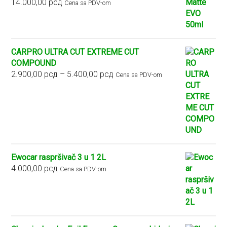
14.000,00
рсд
Cena sa PDV-om
CARPRO ULTRA CUT EXTREME CUT
COMPOUND
Raspon
2.900,00
рсд
–
5.400,00
рсд
Cena sa PDV-om
cena:
od
2.900,00 рсд
do
5.400,00 рсд
Ewocar raspršivač 3 u 1 2L
4.000,00
рсд
Cena sa PDV-om