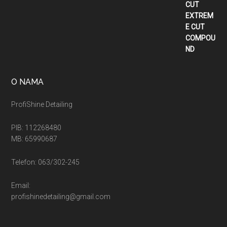
od
2.900,00 рсд
do
5.400,00 рсд
O NAMA
ProfiShine Detailing
PIB: 112268480
MB: 65990687
Telefon: 063/302-245
Email:
profishinedetailing@gmail.com