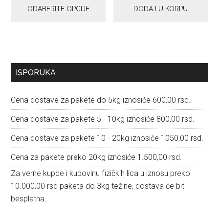
5.500,00 рсд
ODABERITE OPCIJE
DODAJ U KORPU
biti
izabrane
na
stranici
proizvoda.
Primary
ISPORUKA
Sidebar
Cena dostave za pakete do 5kg iznosiće 600,00 rsd.
Cena dostave za pakete 5 - 10kg iznosiće 800,00 rsd.
Cena dostave za pakete 10 - 20kg iznosiće 1050,00 rsd.
Cena za pakete preko 20kg iznosiće 1.500,00 rsd.
Za verne kupce i kupovinu fizičkih lica u iznosu preko
10.000,00 rsd paketa do 3kg težine, dostava će biti
besplatna.