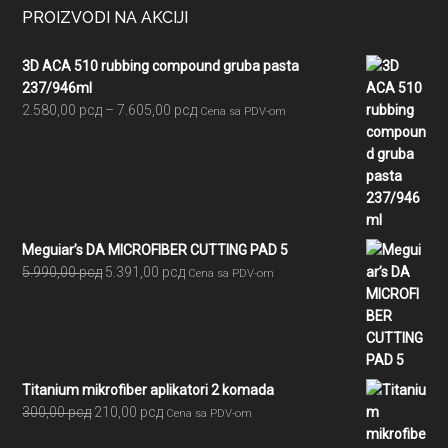
PROIZVODI NA AKCIJI
3D ACA 510 rubbing compound gruba pasta
237/946ml
Raspon
2.580,00
рсд
–
7.605,00
рсд
Cena sa PDV-om
cena:
od
2.580,00 рсд
do
7.605,00 рсд
Meguiar’s DA MICROFIBER CUTTING PAD 5
Originalna
Trenutna
5.990,00
рсд
5.391,00
рсд
Cena sa PDV-om
cena
cena
je
je:
bila:
5.391,00 рсд.
5.990,00 рсд.
Titanium mikrofiber aplikatori 2 komada
Originalna
Trenutna
300,00
рсд
210,00
рсд
Cena sa PDV-om
cena
cena