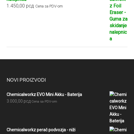
1.450,00
рсд
Cena sa PDV-om
Footer
NOVI PROIZVODI
Chemicalworkz EVO Mini Akku - Baterija
3.000,00
рсд
Cena sa PDV-om
Chemicalworkz perač podvozja - niži