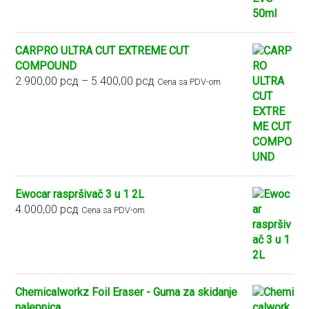
CARPRO ULTRA CUT EXTREME CUT
COMPOUND
Raspon
2.900,00
рсд
–
5.400,00
рсд
Cena sa PDV-om
cena:
od
2.900,00 рсд
do
5.400,00 рсд
Ewocar raspršivač 3 u 1 2L
4.000,00
рсд
Cena sa PDV-om
Chemicalworkz Foil Eraser - Guma za skidanje
nalepnica