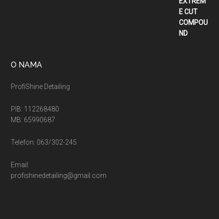
2.900,00 рсд
do
5.400,00 рсд
O NAMA
ProfiShine Detailing
PIB: 112268480
MB: 65990687
Telefon: 063/302-245
Email:
profishinedetailing@gmail.com