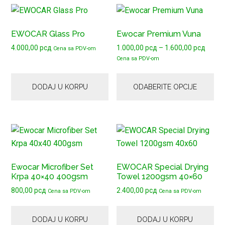
Ovaj
proizvod
EWOCAR Glass Pro
Ewocar Premium Vuna
ima
Raspo
4.000,00
рсд
1.000,00
рсд
–
1.600,00
рсд
više
Cena sa PDV-om
cena:
Cena sa PDV-om
varijanti.
od
Opcije
1.000
DODAJ U KORPU
ODABERITE OPCIJE
mogu
do
1.600
biti
izabrane
na
stranici
proizvoda.
Ewocar Microfiber Set
EWOCAR Special Drying
Krpa 40×40 400gsm
Towel 1200gsm 40×60
800,00
рсд
2.400,00
рсд
Cena sa PDV-om
Cena sa PDV-om
DODAJ U KORPU
DODAJ U KORPU