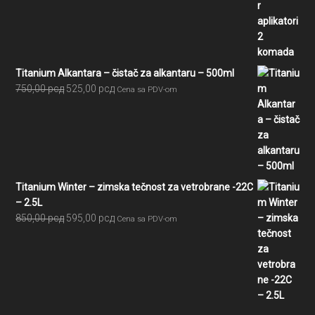
je
je:
bila:
210,00 рсд.
300,00 рсд.
Titanium Alkantara – čistač za alkantaru – 500ml
Originalna
Trenutna
750,00
рсд
525,00
рсд
Cena sa PDV-om
cena
cena
je
je:
bila:
525,00 рсд.
750,00 рсд.
Titanium Winter – zimska tečnost za vetrobrane -22C
– 2.5L
Originalna
Trenutna
850,00
рсд
595,00
рсд
Cena sa PDV-om
cena
cena
je
je:
bila:
595,00 рсд.
850,00 рсд.