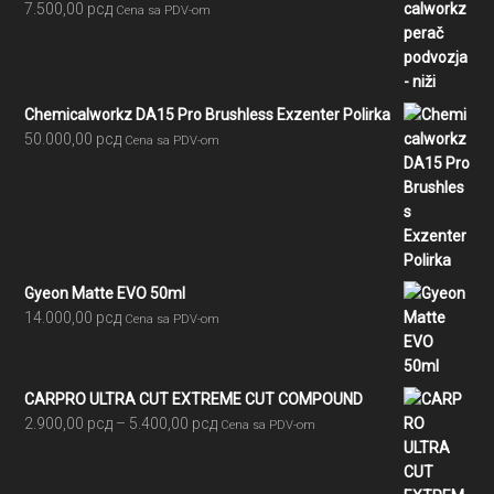
7.500,00
рсд
Cena sa PDV-om
Chemicalworkz DA15 Pro Brushless Exzenter Polirka
50.000,00
рсд
Cena sa PDV-om
Gyeon Matte EVO 50ml
14.000,00
рсд
Cena sa PDV-om
CARPRO ULTRA CUT EXTREME CUT COMPOUND
Raspon
2.900,00
рсд
–
5.400,00
рсд
Cena sa PDV-om
cena:
od