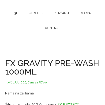
3D
KERCHER
PLAĆANJE
KORPA
KONTAKT
FX GRAVITY PRE-WASH
1000ML
1.450,00
рсд
Cena sa PDV-om
Nema na zalihama
Šifra proizvoda:
610
Kategorija:
FX PROTECT