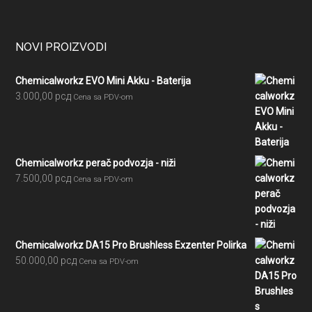
Footer
NOVI PROIZVODI
Chemicalworkz EVO Mini Akku - Baterija
3.000,00
рсд
Cena sa PDV-om
Chemicalworkz perač podvozja - niži
7.500,00
рсд
Cena sa PDV-om
Chemicalworkz DA15 Pro Brushless Exzenter Polirka
50.000,00
рсд
Cena sa PDV-om