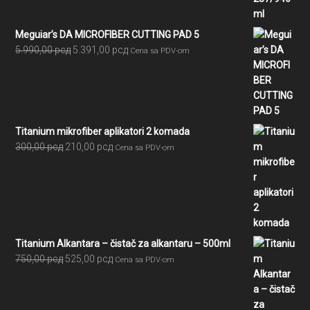
7.605,00 рсд
Meguiar’s DA MICROFIBER CUTTING PAD 5
Originalna
Trenutna
5.990,00
рсд
5.391,00
рсд
Cena sa PDV-om
cena
cena
je
je:
bila:
5.391,00 рсд.
5.990,00 рсд.
Titanium mikrofiber aplikatori 2 komada
Originalna
Trenutna
300,00
рсд
210,00
рсд
Cena sa PDV-om
cena
cena
je
je:
bila:
210,00 рсд.
300,00 рсд.
Titanium Alkantara – čistač za alkantaru – 500ml
Originalna
Trenutna
750,00
рсд
525,00
рсд
Cena sa PDV-om
cena
cena
je
je:
bila:
525,00 рсд.