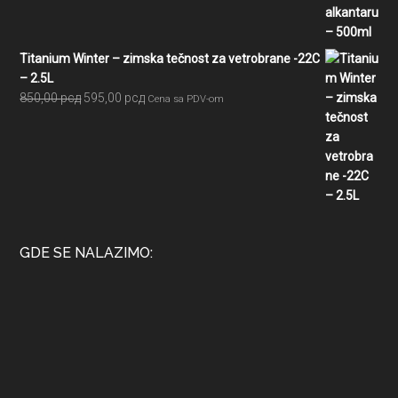
750,00 рсд.
Titanium Winter – zimska tečnost za vetrobrane -22C
– 2.5L
Originalna
Trenutna
850,00
рсд
595,00
рсд
Cena sa PDV-om
cena
cena
je
je:
bila:
595,00 рсд.
850,00 рсд.
GDE SE NALAZIMO: