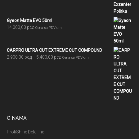
Gyeon Matte EVO 50ml
14.000,00
рсд
Cena sa PDV-om
CARPRO ULTRA CUT EXTREME CUT COMPOUND
Raspon
2.900,00
рсд
–
5.400,00
рсд
Cena sa PDV-om
cena:
od
2.900,00 рсд
do
5.400,00 рсд
O NAMA
ProfiShine Detailing