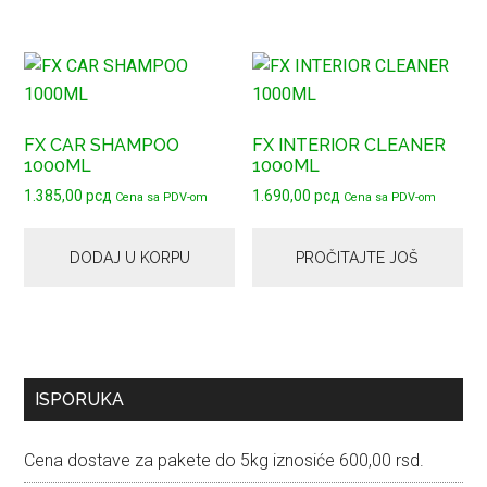
FX CAR SHAMPOO
FX INTERIOR CLEANER
1000ML
1000ML
1.385,00
рсд
1.690,00
рсд
Cena sa PDV-om
Cena sa PDV-om
DODAJ U KORPU
PROČITAJTE JOŠ
Primary
ISPORUKA
Sidebar
Cena dostave za pakete do 5kg iznosiće 600,00 rsd.