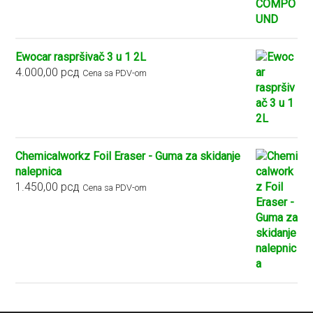
do
5.400,00 рсд
Ewocar raspršivač 3 u 1 2L
4.000,00
рсд
Cena sa PDV-om
Chemicalworkz Foil Eraser - Guma za skidanje
nalepnica
1.450,00
рсд
Cena sa PDV-om