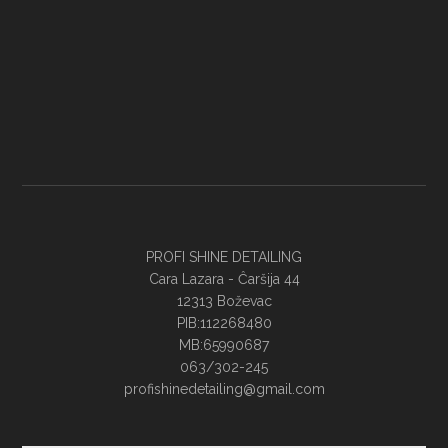
PROFI SHINE DETAILING
Cara Lazara - Ĉaršija 44
12313 Boževac
PIB:112268480
MB:65990687
063/302-245
profishinedetailing@gmail.com