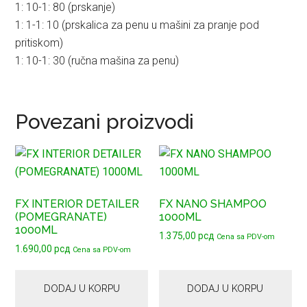
1: 10-1: 80 (prskanje)
1: 1-1: 10 (prskalica za penu u mašini za pranje pod
pritiskom)
1: 10-1: 30 (ručna mašina za penu)
Povezani proizvodi
FX INTERIOR DETAILER
FX NANO SHAMPOO
(POMEGRANATE)
1000ML
1000ML
1.375,00
рсд
Cena sa PDV-om
1.690,00
рсд
Cena sa PDV-om
DODAJ U KORPU
DODAJ U KORPU