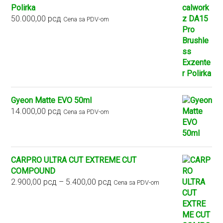
Polirka
50.000,00
рсд
Cena sa PDV-om
Gyeon Matte EVO 50ml
14.000,00
рсд
Cena sa PDV-om
CARPRO ULTRA CUT EXTREME CUT
COMPOUND
Raspon
2.900,00
рсд
–
5.400,00
рсд
Cena sa PDV-om
cena:
od
2.900,00 рсд