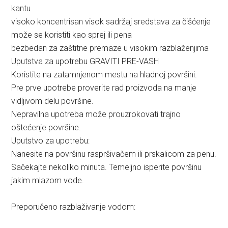
kantu
visoko koncentrisan visok sadržaj sredstava za čišćenje
može se koristiti kao sprej ili pena
bezbedan za zaštitne premaze u visokim razblaženjima
Uputstva za upotrebu GRAVITI PRE-VASH
Koristite na zatamnjenom mestu na hladnoj površini.
Pre prve upotrebe proverite rad proizvoda na manje
vidljivom delu površine.
Nepravilna upotreba može prouzrokovati trajno
oštećenje površine.
Uputstvo za upotrebu:
Nanesite na površinu raspršivačem ili prskalicom za penu.
Sačekajte nekoliko minuta. Temeljno isperite površinu
jakim mlazom vode.
Preporučeno razblaživanje vodom: