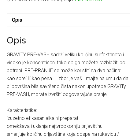
Opis
Opis
GRAVITY PRE-VASH sadrži veliku količinu surfaktanata i
visoko je koncentrisan, tako da ga možete razblažiti po
potrebi. PRE-PRANJE se može koristiti na dva načina:
kao sprej ili kao pena – izbor je vaš. Imajte na umu da da
bi površina bila savršeno čista nakon upotrebe GRAVITy
PRE-VASH, morate izvršiti odgovarajuće pranje.
Karakteristike:
izuzetno efikasan alkalni preparat
omekšava i uklanja najtvrdokorniju prljavštinu
smanjuje količinu prljavštine koja dospe na rukavicu /