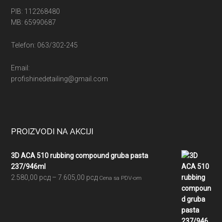
PIB: 112268480
MB: 65990687
Telefon: 063/302-245
Email:
profishinedetailing@gmail.com
PROIZVODI NA AKCIJI
3D ACA 510 rubbing compound gruba pasta
237/946ml
Raspon
2.580,00
рсд
–
7.605,00
рсд
Cena sa PDV-om
cena:
od
2.580,00 рсд
do