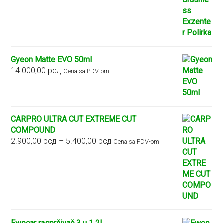
Gyeon Matte EVO 50ml
14.000,00
рсд
Cena sa PDV-om
CARPRO ULTRA CUT EXTREME CUT
COMPOUND
Raspon
2.900,00
рсд
–
5.400,00
рсд
Cena sa PDV-om
cena:
od
2.900,00 рсд
do
5.400,00 рсд
Ewocar raspršivač 3 u 1 2L