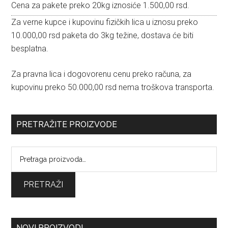
Cena za pakete preko 20kg iznosiće 1.500,00 rsd.
Za verne kupce i kupovinu fizičkih lica u iznosu preko
10.000,00 rsd paketa do 3kg težine, dostava će biti
besplatna.
Za pravna lica i dogovorenu cenu preko računa, za
kupovinu preko 50.000,00 rsd nema troškova transporta.
PRETRAŽITE PROIZVODE
Pretraga
za:
PRETRAŽI
NOVI PROIZVODI