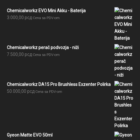
Chemicalworkz EVO Mini Akku - Baterija
3.000,00
рсд
Cena sa PDV-om
Chemicalworkz perač podvozja - niži
7.500,00
рсд
Cena sa PDV-om
Chemicalworkz DA15 Pro Brushless Exzenter Polirka
50.000,00
рсд
Cena sa PDV-om
Gyeon Matte EVO 50ml