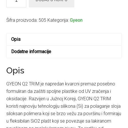
Keramička
zaštita
za
Šifra proizvoda:
505
Kategorija:
Gyeon
plastiku
Trim
Opis
količina
Dodatne informacije
Opis
GYEON Q2 TRIM je napredan kvarcni premaz posebno
formuliran da zaštiti spoljne plastike od UV zračenja i
oksidacije. Razvijen u Južnoj Koreji, GYEON Q2 TRIM
koristi najnoviju tehnologiju silikona (Si) za polaganje sloja
siloksan polimera koji se brzo vežu za površinu i formiraju
u fleksibilan SiO2 plašt koji se povezuje sa lakiranom