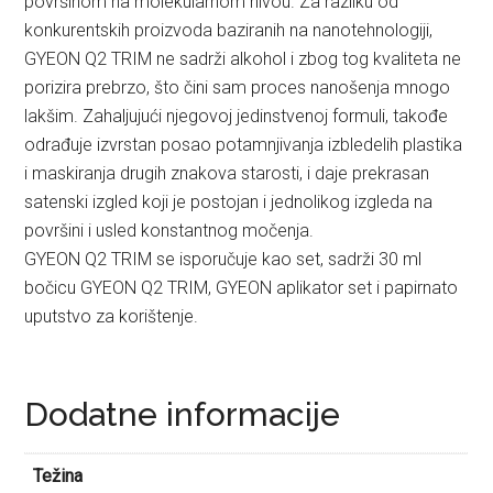
površinom na molekularnom nivou. Za razliku od
konkurentskih proi
zvoda baziranih na nanotehnologiji,
GYEON Q2 TRIM ne sadrži alkohol i zbog tog kvaliteta ne
porizira prebrzo, što čini sam proces nanošenja mnogo
lakšim. Zahaljujući njegovoj jedinstvenoj formuli, takođe
odrađuje izvrstan posao potamnjivanja izbledelih plastika
i maskiranja drugih znakova starosti, i daje prekrasan
satenski izgled koji je postojan i jednolikog izgleda na
površini i usled konstantnog močenja.
GYEON Q2 TRIM se isporučuje kao set, sadrži 30 ml
bočicu GYEON Q2 TRIM, GYEON aplikator set i papirnato
uputstvo za korištenje.
Dodatne informacije
Težina