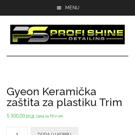
Skip
Skip
Skip
MENU
to
to
to
main
primary
footer
content
sidebar
Profi
Prodaja
Detailing
Shine
Opreme
Detailing
Gyeon Keramička
zaštita za plastiku Trim
5.300,00
рсд
Cena sa PDV-om
Gyeon
DODAJ U KORPU