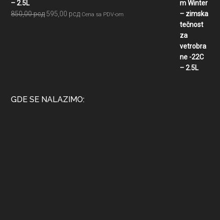
– 2.5L
Originalna
Trenutna
850,00
рсд
595,00
рсд
Cena sa PDV-om
cena
cena
je
je:
bila:
595,00 рсд.
850,00 рсд.
GDE SE NALAZIMO: