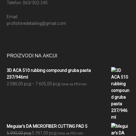
Telefon: 063/302-245
Email:
profishinedetailing@gmail.com
PROIZVODI NA AKCIJI
3D ACA 510 rubbing compound gruba pasta
237/946ml
Raspon
2.580,00
рсд
–
7.605,00
рсд
Cena sa PDV-om
cena:
od
2.580,00 рсд
do
7.605,00 рсд
Meguiar’s DA MICROFIBER CUTTING PAD 5
Originalna
Trenutna
5.990,00
рсд
5.391,00
рсд
Cena sa PDV-om