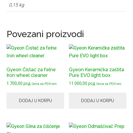
0,15 kg
Povezani proizvodi
Gyeon Čistač za felne
Gyeon Keramička zaštita
Iron wheel cleaner
Pure EVO light box
1.700,00
рсд
11.000,00
рсд
Cena sa PDV-om
Cena sa PDV-om
DODAJ U KORPU
DODAJ U KORPU
Ovaj