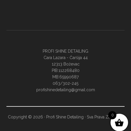
PROFI SHINE DETAILING
Cara Lazara - Ĉaršija 44
12313 Boževac
PIB:112268480
MB:65990687
063/302-245
profishinedetailing@gmail.com
0
Copyright © 2026 · Profi Shine Detailing · Sva Prava Zadržana