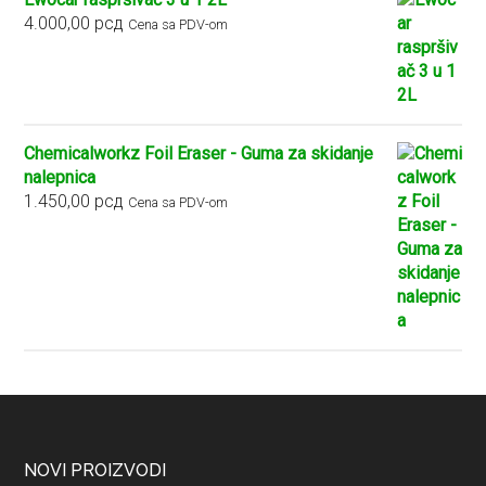
4.000,00
рсд
Cena sa PDV-om
Chemicalworkz Foil Eraser - Guma za skidanje
nalepnica
1.450,00
рсд
Cena sa PDV-om
Footer
NOVI PROIZVODI