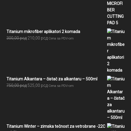
cena
cena
je
je:
bila:
5.391,00 рсд.
5.990,00 рсд.
Titanium mikrofiber aplikatori 2 komada
Originalna
Trenutna
300,00
рсд
210,00
рсд
Cena sa PDV-om
cena
cena
je
je:
bila:
210,00 рсд.
300,00 рсд.
Titanium Alkantara – čistač za alkantaru – 500ml
Originalna
Trenutna
750,00
рсд
525,00
рсд
Cena sa PDV-om
cena
cena
je
je:
bila:
525,00 рсд.
750,00 рсд.
Titanium Winter – zimska tečnost za vetrobrane -22C