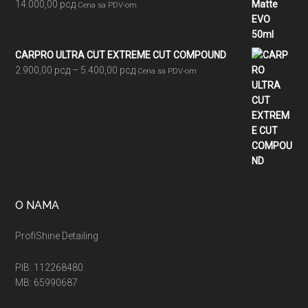
14.000,00
рсд
Cena sa PDV-om
CARPRO ULTRA CUT EXTREME CUT COMPOUND
Raspon
2.900,00
рсд
–
5.400,00
рсд
Cena sa PDV-om
cena:
od
2.900,00 рсд
do
5.400,00 рсд
O NAMA
ProfiShine Detailing
PIB: 112268480
MB: 65990687