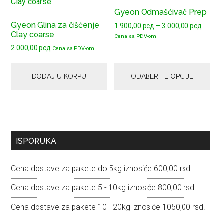
proizvod
Gyeon Odmašćivač Prep
ima
Gyeon Glina za čišćenje
Raspo
1.900,00
рсд
–
3.000,00
рсд
više
Clay coarse
cena:
Cena sa PDV-om
varijanti.
od
2.000,00
рсд
Cena sa PDV-om
Opcije
1.900
mogu
do
3.000
DODAJ U KORPU
ODABERITE OPCIJE
biti
izabrane
na
stranici
proizvoda.
Primary
ISPORUKA
Sidebar
Cena dostave za pakete do 5kg iznosiće 600,00 rsd.
Cena dostave za pakete 5 - 10kg iznosiće 800,00 rsd.
Cena dostave za pakete 10 - 20kg iznosiće 1050,00 rsd.