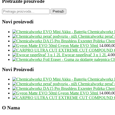
Pretražite proizvode
Pretraga
Pretraži
za:
Novi proizvodi
Chemicalworkz 
Chemicalworkz perač p
Chemi
Gyeon Matte EVO 50ml
14.000,0
Ewocar raspršivač 3 u 1 2L
4.0
Ch
Footer
Novi Proizvodi
Chemicalworkz 
Chemicalworkz perač p
Chemi
Gyeon Matte EVO 50ml
14.000,0
O Nama