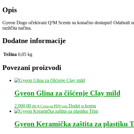
Fresh
količina
Opis
Gyeon Dugo očekivani Q²M Scents su konačno dostupni! Odabrali smo na
različita načina.
Dodatne informacije
Težina
0,05 kg
Povezani proizvodi
Gyeon Glina za čišćenje Clay mild
2.000,00
рсд
Dodaj u korpu
Cena sa PDV-om
Gyeon Keramička zaštita za plastiku 