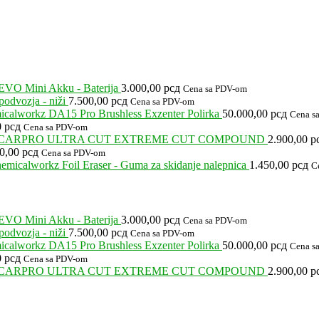
EVO Mini Akku - Baterija
3.000,00
рсд
Cena sa PDV-om
odvozja - niži
7.500,00
рсд
Cena sa PDV-om
calworkz DA15 Pro Brushless Exzenter Polirka
50.000,00
рсд
Cena s
0
рсд
Cena sa PDV-om
CARPRO ULTRA CUT EXTREME CUT COMPOUND
2.900,00
р
00,00
рсд
Cena sa PDV-om
emicalworkz Foil Eraser - Guma za skidanje nalepnica
1.450,00
рсд
C
EVO Mini Akku - Baterija
3.000,00
рсд
Cena sa PDV-om
odvozja - niži
7.500,00
рсд
Cena sa PDV-om
calworkz DA15 Pro Brushless Exzenter Polirka
50.000,00
рсд
Cena s
0
рсд
Cena sa PDV-om
CARPRO ULTRA CUT EXTREME CUT COMPOUND
2.900,00
р