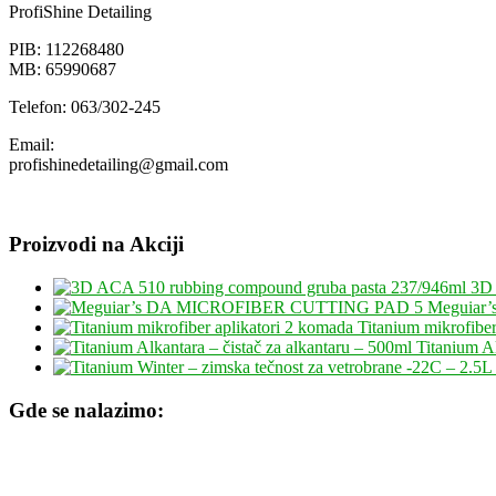
ProfiShine Detailing
PIB: 112268480
MB: 65990687
Telefon: 063/302-245
Email:
profishinedetailing@gmail.com
Proizvodi na Akciji
3D 
Meguiar
Titanium mikrofiber
Titanium Al
Gde se nalazimo: