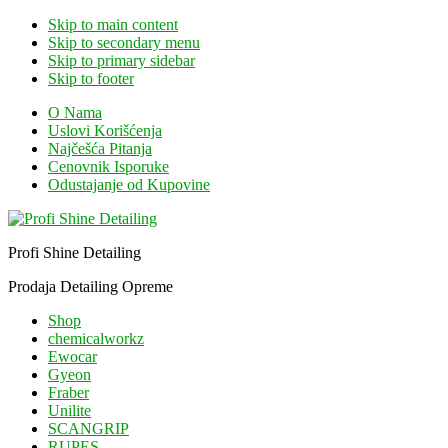
Skip to main content
Skip to secondary menu
Skip to primary sidebar
Skip to footer
O Nama
Uslovi Korišćenja
Najčešća Pitanja
Cenovnik Isporuke
Odustajanje od Kupovine
Profi Shine Detailing
Prodaja Detailing Opreme
Shop
chemicalworkz
Ewocar
Gyeon
Fraber
Unilite
SCANGRIP
RUPES