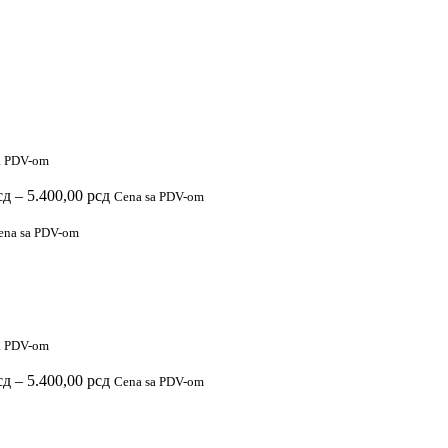
a PDV-om
Raspon
сд
–
5.400,00
рсд
Cena sa PDV-om
cena:
od
ena sa PDV-om
2.900,00 рсд
do
5.400,00 рсд
a PDV-om
Raspon
сд
–
5.400,00
рсд
Cena sa PDV-om
cena:
od
2.900,00 рсд