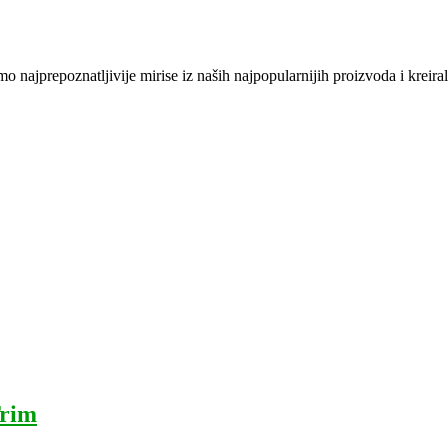
jprepoznatljivije mirise iz naših najpopularnijih proizvoda i kreirali 
Trim