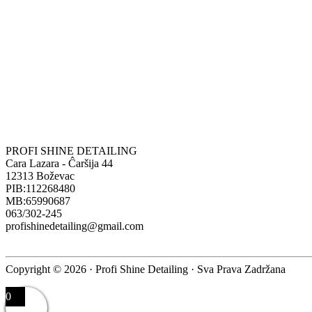
PROFI SHINE DETAILING
Cara Lazara - Ĉaršija 44
12313 Boževac
PIB:112268480
MB:65990687
063/302-245
profishinedetailing@gmail.com
Copyright © 2026 · Profi Shine Detailing · Sva Prava Zadržana
0