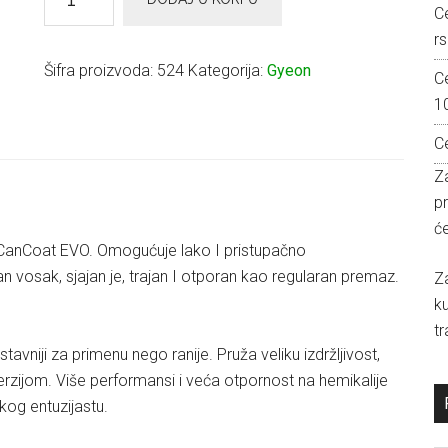
One
C
50ml
rs
količina
Šifra proizvoda:
524
Kategorija:
Gyeon
C
1
C
Za
p
će
CanCoat EVO. Omogućuje lako I pristupačno
 vosak, sjajan je, trajan I otporan kao regularan premaz.
Z
k
tr
niji za primenu nego ranije. Pruža veliku izdržljivost,
ijom. Više performansi i veća otpornost na hemikalije
og entuzijastu.