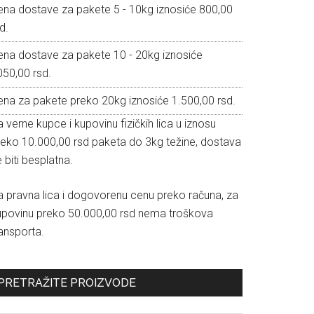
ena dostave za pakete 5 - 10kg iznosiće 800,00
d.
ena dostave za pakete 10 - 20kg iznosiće
050,00 rsd.
ena za pakete preko 20kg iznosiće 1.500,00 rsd.
 verne kupce i kupovinu fizičkih lica u iznosu
reko 10.000,00 rsd paketa do 3kg težine, dostava
 biti besplatna.
a pravna lica i dogovorenu cenu preko računa, za
upovinu preko 50.000,00 rsd nema troškova
ansporta.
PRETRAŽITE PROIZVODE