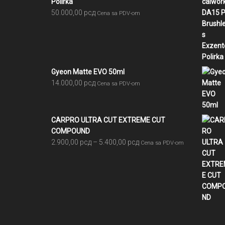
Polirka
50.000,00
рсд
Cena sa PDV-om
Gyeon Matte EVO 50ml
14.000,00
рсд
Cena sa PDV-om
CARPRO ULTRA CUT EXTREME CUT
COMPOUND
Raspon
2.900,00
рсд
–
5.400,00
рсд
Cena sa PDV-om
cena:
od
2.900,00 рсд
do
5.400,00 рсд