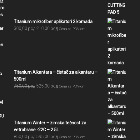
bila:
5.391,00 рсд.
5.990,00 рсд.
Titanium mikrofiber aplikatori 2 komada
Originalna
Trenutna
300,00
рсд
210,00
рсд
Cena sa PDV-om
cena
cena
je
je:
bila:
210,00 рсд.
300,00 рсд.
Titanium Alkantara – čistač za alkantaru –
500ml
Originalna
Trenutna
750,00
рсд
525,00
рсд
Cena sa PDV-om
cena
cena
je
je:
bila:
525,00 рсд.
750,00 рсд.
Titanium Winter – zimska tečnost za
vetrobrane -22C – 2.5L
Originalna
Trenutna
850,00
рсд
595,00
рсд
Cena sa PDV-om