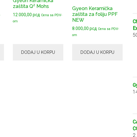
Gyeon Keramička
zaštita Q² Mohs
Gyeon Keramička
zaštita za foliju PPF
12.000,00
рсд
-
Cena sa PDV-
NEW
C
om
E
8.000,00
рсд
Cena sa PDV-
5
om
DODAJ U KORPU
DODAJ U KORPU
G
1
C
C
2