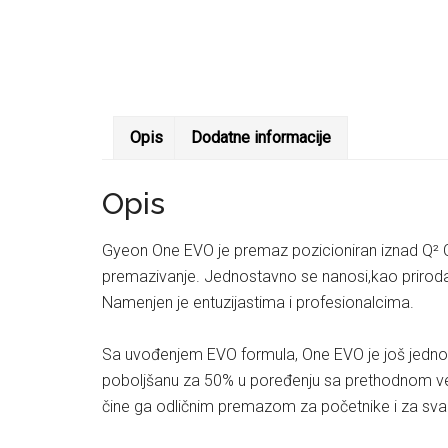
Opis
Dodatne informacije
Opis
Gyeon One EVO je premaz pozicioniran iznad Q² 
premazivanje. Jednostavno se nanosi,kao prirodan
Namenjen je entuzijastima i profesionalcima.
Sa uvođenjem EVO formula, One EVO je još jednostav
poboljšanu za 50% u poređenju sa prethodnom verz
čine ga odličnim premazom za početnike i za svak