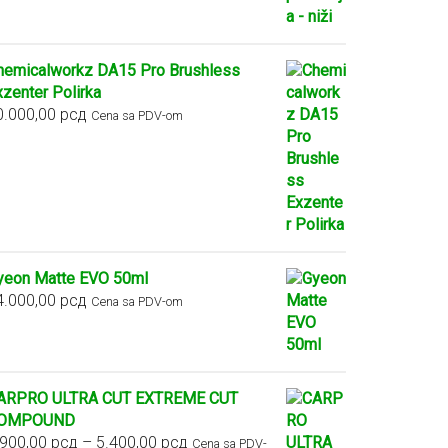
hemicalworkz DA15 Pro Brushless
xzenter Polirka
0.000,00
рсд
Cena sa PDV-om
yeon Matte EVO 50ml
4.000,00
рсд
Cena sa PDV-om
ARPRO ULTRA CUT EXTREME CUT
OMPOUND
Raspon
.900,00
рсд
–
5.400,00
рсд
Cena sa PDV-