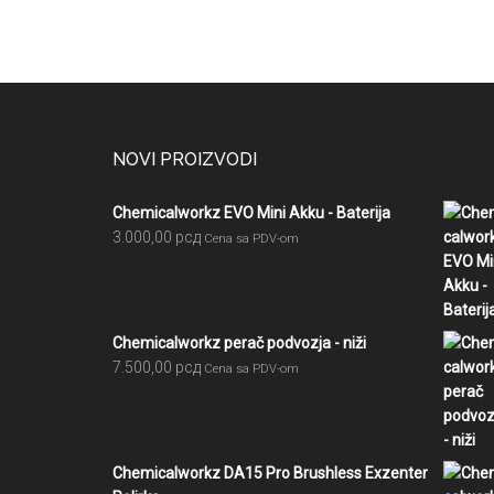
Footer
NOVI PROIZVODI
Chemicalworkz EVO Mini Akku - Baterija
3.000,00
рсд
Cena sa PDV-om
Chemicalworkz perač podvozja - niži
7.500,00
рсд
Cena sa PDV-om
Chemicalworkz DA15 Pro Brushless Exzenter