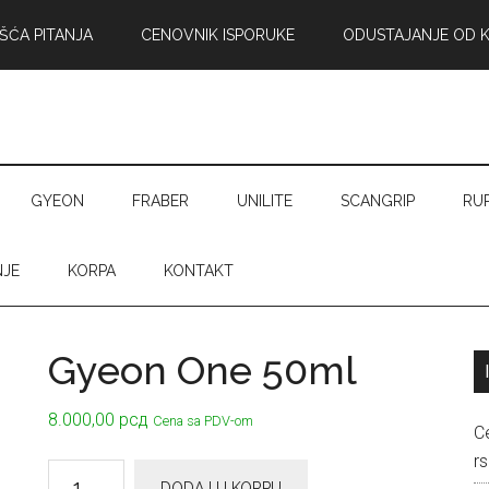
ŠĆA PITANJA
CENOVNIK ISPORUKE
ODUSTAJANJE OD 
GYEON
FRABER
UNILITE
SCANGRIP
RU
NJE
KORPA
KONTAKT
Gyeon One 50ml
8.000,00
рсд
Cena sa PDV-om
C
rs
Gyeon
DODAJ U KORPU