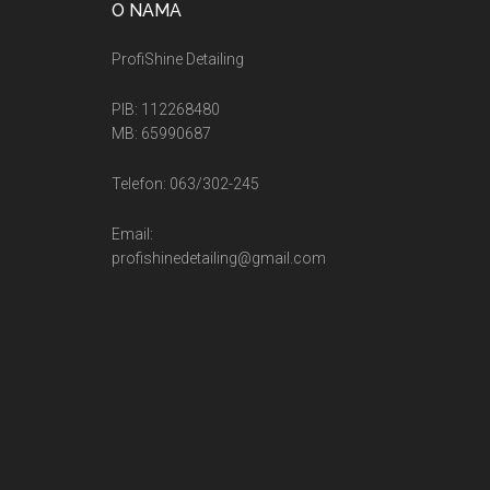
O NAMA
ProfiShine Detailing
PIB: 112268480
MB: 65990687
Telefon: 063/302-245
Email:
profishinedetailing@gmail.com