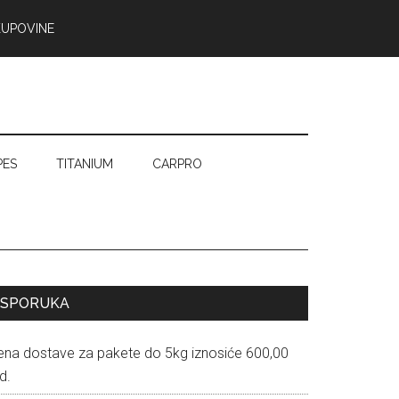
KUPOVINE
PES
TITANIUM
CARPRO
Primary
ISPORUKA
Sidebar
ena dostave za pakete do 5kg iznosiće 600,00
d.