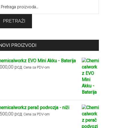
retraga
:
PRETRAŽI
NOVI PROIZVODI
hemicalworkz EVO Mini Akku - Baterija
.000,00
рсд
Cena sa PDV-om
hemicalworkz perač podvozja - niži
.500,00
рсд
Cena sa PDV-om