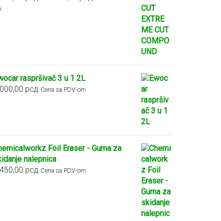
cena:
m
od
2.900,00 рсд
do
5.400,00 рсд
wocar raspršivač 3 u 1 2L
.000,00
рсд
Cena sa PDV-om
hemicalworkz Foil Eraser - Guma za
kidanje nalepnica
.450,00
рсд
Cena sa PDV-om