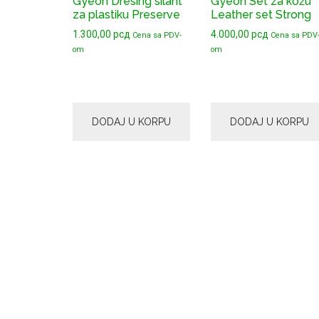
Gyeon Dresing silant
Gyeon Set za kožu
za plastiku Preserve
Leather set Strong
1.300,00
рсд
4.000,00
рсд
Cena sa PDV-
Cena sa PDV
om
om
DODAJ U KORPU
DODAJ U KORPU