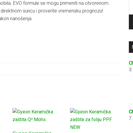
obila. EVO formule se mogu primeniti na otvorenom.
P
na direktnom suncu i proverite vremensku prognozu!
za
nakon nanošenja.
C
3
C
7