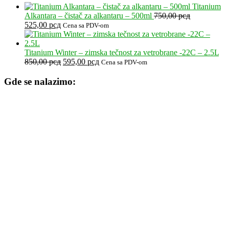
5.990,00 рсд.
je
je:
Titanium
bila:
210,00 р
Alkantara – čistač za alkantaru – 500ml
750,00
рсд
Originalna
Trenutna
300,00 рсд.
525,00
рсд
Cena sa PDV-om
cena
cena
je
je:
bila:
525,00 рсд.
Titanium Winter – zimska tečnost za vetrobrane -22C – 2.5L
750,00 рсд.
Originalna
Trenutna
850,00
рсд
595,00
рсд
Cena sa PDV-om
cena
cena
je
je:
Gde se nalazimo:
bila:
595,00 рсд.
850,00 рсд.