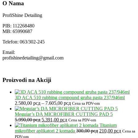
od
O Nama
2.900,00 рсд
do
ProfiShine Detailing
5.400,00 рсд
PIB: 112268480
MB: 65990687
Telefon: 063/302-245
Email:
profishinedetailing@gmail.com
Proizvodi na Akciji
3D ACA 510 rubbing compound gruba pasta 237/946ml
Raspon
2.580,00
рсд
–
7.605,00
рсд
Cena sa PDV-om
cena:
od
Meguiar’s DA MICROFIBER CUTTING PAD 5
Originalna
Trenutna
2.580,00 рсд
5.990,00
рсд
5.391,00
рсд
Cena sa PDV-om
cena
cena
do
Titanium
je
je:
7.605,00 рсд
Originalna
Trenutna
mikrofiber aplikatori 2 komada
300,00
рсд
210,00
рсд
Cena sa
bila:
5.391,00 рсд.
cena
cena
PDV-om