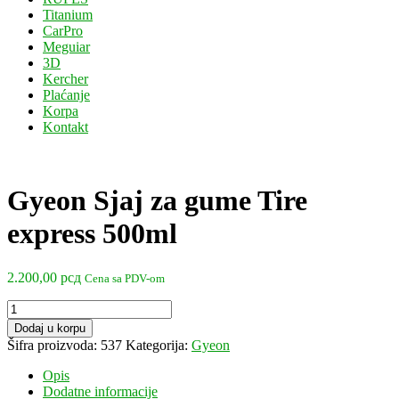
Titanium
CarPro
Meguiar
3D
Kercher
Plaćanje
Korpa
Kontakt
Gyeon Sjaj za gume Tire
express 500ml
2.200,00
рсд
Cena sa PDV-om
Gyeon
Sjaj
Dodaj u korpu
za
Šifra proizvoda:
537
Kategorija:
Gyeon
gume
Tire
Opis
express
Dodatne informacije