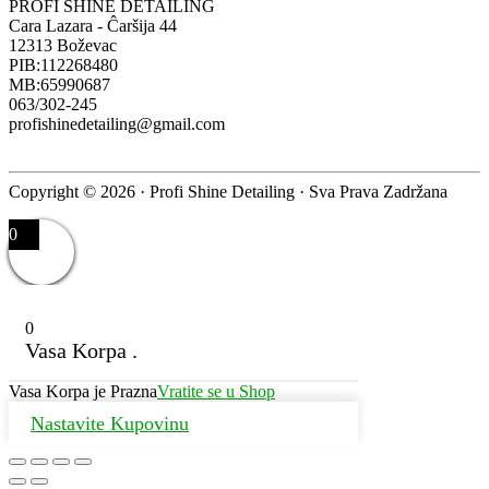
PROFI SHINE DETAILING
Cara Lazara - Ĉaršija 44
12313 Boževac
PIB:112268480
MB:65990687
063/302-245
profishinedetailing@gmail.com
Copyright © 2026 · Profi Shine Detailing · Sva Prava Zadržana
0
0
Vasa Korpa .
Vasa Korpa je Prazna
Vratite se u Shop
Nastavite Kupovinu