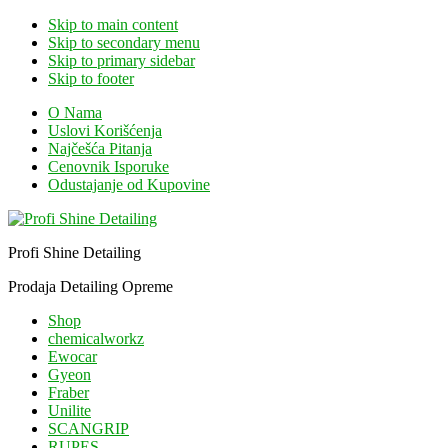
Skip to main content
Skip to secondary menu
Skip to primary sidebar
Skip to footer
O Nama
Uslovi Korišćenja
Najčešća Pitanja
Cenovnik Isporuke
Odustajanje od Kupovine
Profi Shine Detailing
Prodaja Detailing Opreme
Shop
chemicalworkz
Ewocar
Gyeon
Fraber
Unilite
SCANGRIP
RUPES