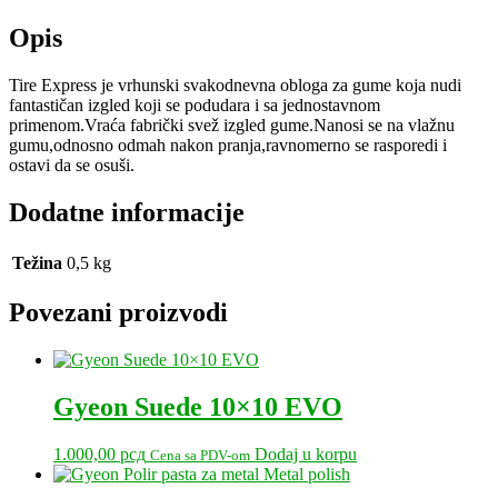
500ml
količina
Opis
Tire Express je vrhunski svakodnevna obloga za gume koja nudi
fantastičan izgled koji se podudara i sa jednostavnom
primenom.Vraća fabrički svež izgled gume.Nanosi se na vlažnu
gumu,odnosno odmah nakon pranja,ravnomerno se rasporedi i
ostavi da se osuši.
Dodatne informacije
Težina
0,5 kg
Povezani proizvodi
Gyeon Suede 10×10 EVO
1.000,00
рсд
Dodaj u korpu
Cena sa PDV-om