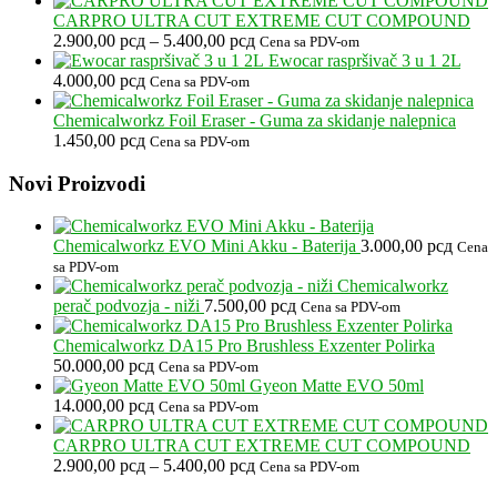
CARPRO ULTRA CUT EXTREME CUT COMPOUND
Raspon
2.900,00
рсд
–
5.400,00
рсд
Cena sa PDV-om
cena:
Ewocar raspršivač 3 u 1 2L
od
4.000,00
рсд
Cena sa PDV-om
2.900,00 рсд
do
Chemicalworkz Foil Eraser - Guma za skidanje nalepnica
5.400,00 рсд
1.450,00
рсд
Cena sa PDV-om
Footer
Novi Proizvodi
Chemicalworkz EVO Mini Akku - Baterija
3.000,00
рсд
Cena
sa PDV-om
Chemicalworkz
perač podvozja - niži
7.500,00
рсд
Cena sa PDV-om
Chemicalworkz DA15 Pro Brushless Exzenter Polirka
50.000,00
рсд
Cena sa PDV-om
Gyeon Matte EVO 50ml
14.000,00
рсд
Cena sa PDV-om
CARPRO ULTRA CUT EXTREME CUT COMPOUND
Raspon
2.900,00
рсд
–
5.400,00
рсд
Cena sa PDV-om
cena: