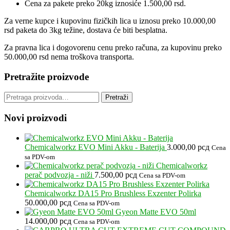
Cena za pakete preko 20kg iznosiće 1.500,00 rsd.
Za verne kupce i kupovinu fizičkih lica u iznosu preko 10.000,00
rsd paketa do 3kg težine, dostava će biti besplatna.
Za pravna lica i dogovorenu cenu preko računa, za kupovinu preko
50.000,00 rsd nema troškova transporta.
Pretražite proizvode
Pretraga
Pretraži
za:
Novi proizvodi
Chemicalworkz EVO Mini Akku - Baterija
3.000,00
рсд
Cena
sa PDV-om
Chemicalworkz
perač podvozja - niži
7.500,00
рсд
Cena sa PDV-om
Chemicalworkz DA15 Pro Brushless Exzenter Polirka
50.000,00
рсд
Cena sa PDV-om
Gyeon Matte EVO 50ml
14.000,00
рсд
Cena sa PDV-om