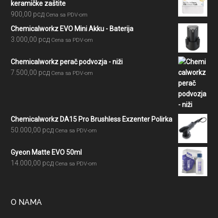
keramičke zaštite
900,00
рсд
Cena sa PDV-om
Chemicalworkz EVO Mini Akku - Baterija
3.000,00
рсд
Cena sa PDV-om
Chemicalworkz perač podvozja - niži
7.500,00
рсд
Cena sa PDV-om
Chemicalworkz DA15 Pro Brushless Exzenter Polirka
50.000,00
рсд
Cena sa PDV-om
Gyeon Matte EVO 50ml
14.000,00
рсд
Cena sa PDV-om
O NAMA