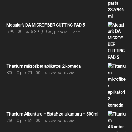
2.580,00 рсд
do
7.605,00 рсд
Meguiar’s DA MICROFIBER CUTTING PAD 5
Originalna
Trenutna
5.990,00
рсд
5.391,00
рсд
Cena sa PDV-om
cena
cena
je
je:
bila:
5.391,00 рсд.
5.990,00 рсд.
Titanium mikrofiber aplikatori 2 komada
Originalna
Trenutna
300,00
рсд
210,00
рсд
Cena sa PDV-om
cena
cena
je
je:
bila:
210,00 рсд.
300,00 рсд.
Titanium Alkantara – čistač za alkantaru – 500ml
Originalna
Trenutna
750,00
рсд
525,00
рсд
Cena sa PDV-om
cena
cena