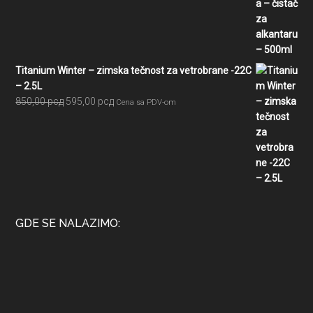
je
je:
bila:
525,00 рсд.
750,00 рсд.
Titanium Winter – zimska tečnost za vetrobrane -22C
– 2.5L
Originalna
Trenutna
850,00
рсд
595,00
рсд
Cena sa PDV-om
cena
cena
je
je:
bila:
595,00 рсд.
850,00 рсд.
GDE SE NALAZIMO: