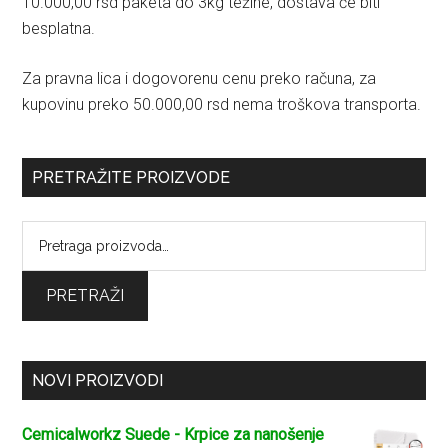
10.000,00 rsd paketa do 3kg težine, dostava će biti
besplatna.
Za pravna lica i dogovorenu cenu preko računa, za
kupovinu preko 50.000,00 rsd nema troškova transporta.
PRETRAŽITE PROIZVODE
Pretraga
za:
PRETRAŽI
NOVI PROIZVODI
Cemicalworkz Suede - Krpice za nanošenje