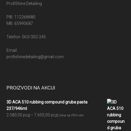
ProfiShine Detailing
PIB: 112268480
MB: 65990687
Telefon: 063/302-245
Email:
profishinedetailing@gmail.com
PROIZVODI NA AKCIJI
3D ACA 510 rubbing compound gruba pasta
237/946ml
Raspon
2.580,00
рсд
–
7.605,00
рсд
Cena sa PDV-om
cena:
od