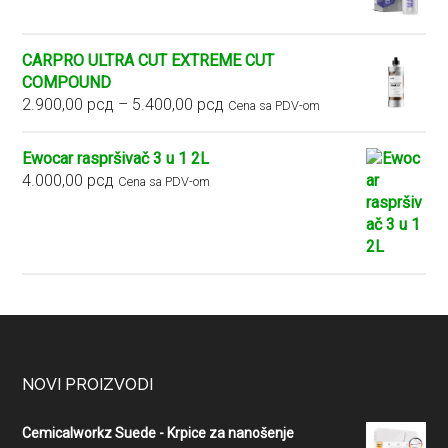
CARPRO ULTRA CUT EXTREME CUT
COMPOUND
Raspon
2.900,00
рсд
–
5.400,00
рсд
Cena sa PDV-om
cena:
od
Ewocar raspršivač 3 u 1 2L
2.900,00 рсд
4.000,00
рсд
Cena sa PDV-om
do
5.400,00 рсд
Footer
NOVI PROIZVODI
Cemicalworkz Suede - Krpice za nanošenje