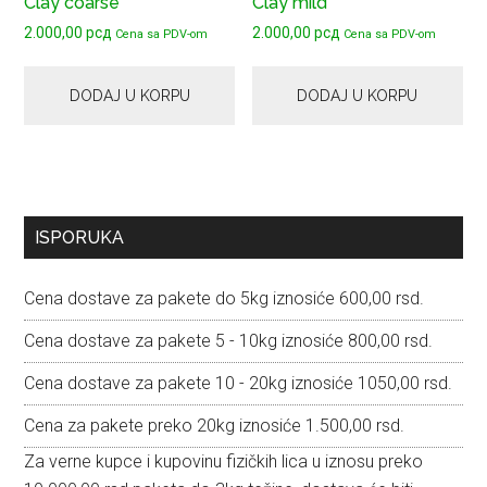
Clay coarse
Clay mild
2.000,00
рсд
2.000,00
рсд
Cena sa PDV-om
Cena sa PDV-om
DODAJ U KORPU
DODAJ U KORPU
Primary
ISPORUKA
Sidebar
Cena dostave za pakete do 5kg iznosiće 600,00 rsd.
Cena dostave za pakete 5 - 10kg iznosiće 800,00 rsd.
Cena dostave za pakete 10 - 20kg iznosiće 1050,00 rsd.
Cena za pakete preko 20kg iznosiće 1.500,00 rsd.
Za verne kupce i kupovinu fizičkih lica u iznosu preko