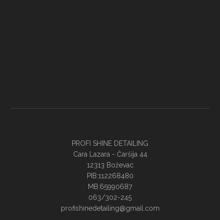
PROFI SHINE DETAILING
Cara Lazara - Ĉaršija 44
12313 Boževac
PIB:112268480
MB:65990687
063/302-245
profishinedetailing@gmail.com