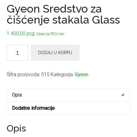
Gyeon Sredstvo za
čišćenje stakala Glass
1.400,00
рсд
Cena sa PDV-om
Gyeon
DODAJ U KORPU
Sredstvo
za
čišćenje
Šifra proizvoda:
515
Kategorija:
Gyeon
stakala
Glass
Opis
količina
Dodatne informacije
Opis