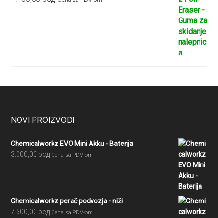
Footer
NOVI PROIZVODI
Chemicalworkz EVO Mini Akku - Baterija
3.000,00
рсд
Cena sa PDV-om
Chemicalworkz perač podvozja - niži
7.500,00
рсд
Cena sa PDV-om