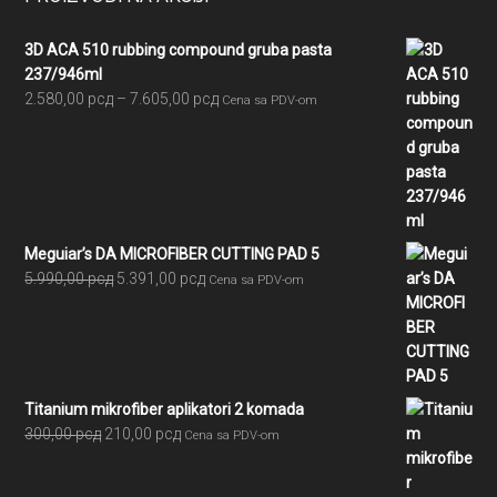
3D ACA 510 rubbing compound gruba pasta
237/946ml
Raspon
2.580,00
рсд
–
7.605,00
рсд
Cena sa PDV-om
cena:
od
2.580,00 рсд
do
7.605,00 рсд
Meguiar’s DA MICROFIBER CUTTING PAD 5
Originalna
Trenutna
5.990,00
рсд
5.391,00
рсд
Cena sa PDV-om
cena
cena
je
je:
bila:
5.391,00 рсд.
5.990,00 рсд.
Titanium mikrofiber aplikatori 2 komada
Originalna
Trenutna
300,00
рсд
210,00
рсд
Cena sa PDV-om
cena
cena
je
je: