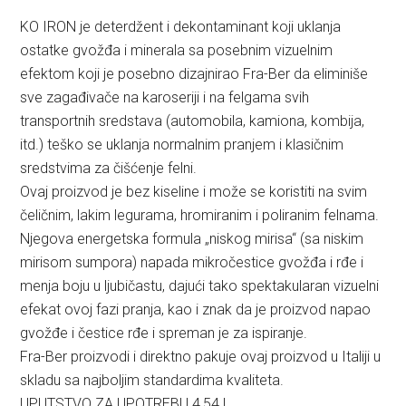
KO IRON je deterdžent i dekontaminant koji uklanja
ostatke gvožđa i minerala sa posebnim vizuelnim
efektom koji je posebno dizajnirao Fra-Ber da eliminiše
sve zagađivače na karoseriji i na felgama svih
transportnih sredstava (automobila, kamiona, kombija,
itd.) teško se uklanja normalnim pranjem i klasičnim
sredstvima za čišćenje felni.
Ovaj proizvod je bez kiseline i može se koristiti na svim
čeličnim, lakim legurama, hromiranim i poliranim felnama.
Njegova energetska formula „niskog mirisa“ (sa niskim
mirisom sumpora) napada mikročestice gvožđa i rđe i
menja boju u ljubičastu, dajući tako spektakularan vizuelni
efekat ovoj fazi pranja, kao i znak da je proizvod napao
gvožđe i čestice rđe i spreman je za ispiranje.
Fra-Ber proizvodi i direktno pakuje ovaj proizvod u Italiji u
skladu sa najboljim standardima kvaliteta.
UPUTSTVO ZA UPOTREBU 4,54 L