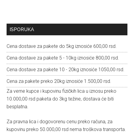
Primary
ISPORUKA
Sidebar
Cena dostave za pakete do 5kg iznosiće 600,00 rsd.
Cena dostave za pakete 5 - 10kg iznosiće 800,00 rsd.
Cena dostave za pakete 10 - 20kg iznosiće 1050,00 rsd.
Cena za pakete preko 20kg iznosiće 1.500,00 rsd.
Za verne kupce i kupovinu fizičkih lica u iznosu preko
10.000,00 rsd paketa do 3kg težine, dostava će biti
besplatna.
Za pravna lica i dogovorenu cenu preko računa, za
kupovinu preko 50.000,00 rsd nema troškova transporta.