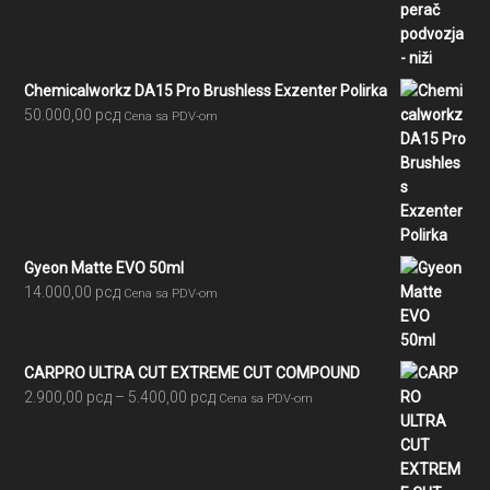
Chemicalworkz DA15 Pro Brushless Exzenter Polirka
50.000,00
рсд
Cena sa PDV-om
Gyeon Matte EVO 50ml
14.000,00
рсд
Cena sa PDV-om
CARPRO ULTRA CUT EXTREME CUT COMPOUND
Raspon
2.900,00
рсд
–
5.400,00
рсд
Cena sa PDV-om
cena:
od
2.900,00 рсд