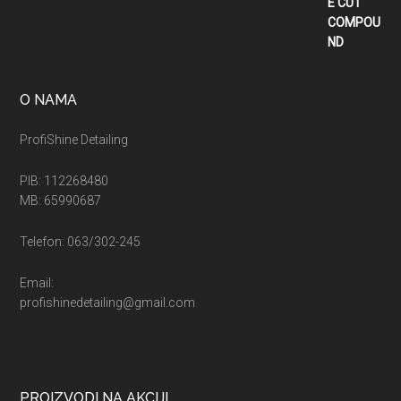
do
5.400,00 рсд
O NAMA
ProfiShine Detailing
PIB: 112268480
MB: 65990687
Telefon: 063/302-245
Email:
profishinedetailing@gmail.com
PROIZVODI NA AKCIJI