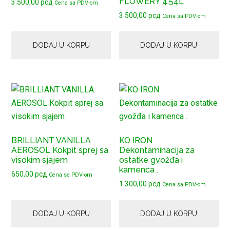
FLOWERY 4.54L
3.500,00
рсд
Cena sa PDV-om
3.500,00
рсд
Cena sa PDV-om
DODAJ U KORPU
DODAJ U KORPU
BRILLIANT VANILLA
KO IRON
AEROSOL Kokpit sprej sa
Dekontaminacija za
visokim sjajem
ostatke gvožđa i
kamenca .
650,00
рсд
Cena sa PDV-om
1.300,00
рсд
Cena sa PDV-om
DODAJ U KORPU
DODAJ U KORPU