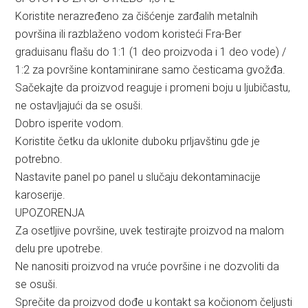
Koristite nerazređeno za čišćenje zarđalih metalnih
površina ili razblaženo vodom koristeći Fra-Ber
graduisanu flašu do 1:1 (1 deo proizvoda i 1 deo vode) /
1:2 za površine kontaminirane samo česticama gvožđa.
Sačekajte da proizvod reaguje i promeni boju u ljubičastu,
ne ostavljajući da se osuši.
Dobro isperite vodom.
Koristite četku da uklonite duboku prljavštinu gde je
potrebno.
Nastavite panel po panel u slučaju dekontaminacije
karoserije.
UPOZORENJA
Za osetljive površine, uvek testirajte proizvod na malom
delu pre upotrebe.
Ne nanositi proizvod na vruće površine i ne dozvoliti da
se osuši.
Sprečite da proizvod dođe u kontakt sa kočionom čeljusti