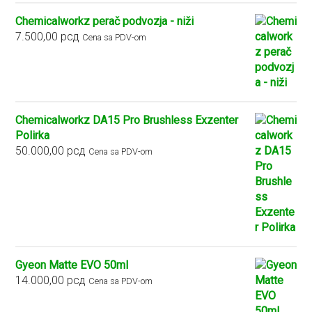
Chemicalworkz perač podvozja - niži
7.500,00
рсд
Cena sa PDV-om
Chemicalworkz DA15 Pro Brushless Exzenter
Polirka
50.000,00
рсд
Cena sa PDV-om
Gyeon Matte EVO 50ml
14.000,00
рсд
Cena sa PDV-om