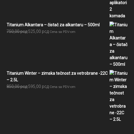
bila:
210,00 рсд.
300,00 рсд.
Titanium Alkantara – čistač za alkantaru – 500ml
Originalna
Trenutna
750,00
рсд
525,00
рсд
Cena sa PDV-om
cena
cena
je
je:
bila:
525,00 рсд.
750,00 рсд.
Titanium Winter – zimska tečnost za vetrobrane -22C
– 2.5L
Originalna
Trenutna
850,00
рсд
595,00
рсд
Cena sa PDV-om
cena
cena
je
je:
bila:
595,00 рсд.
850,00 рсд.