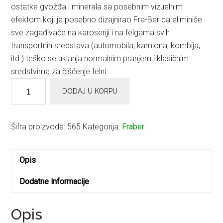
ostatke gvožđa i minerala sa posebnim vizuelnim
efektom koji je posebno dizajnirao Fra-Ber da eliminiše
sve zagađivače na karoseriji i na felgama svih
transportnih sredstava (automobila, kamiona, kombija,
itd.) teško se uklanja normalnim pranjem i klasičnim
sredstvima za čišćenje felni.
KO
DODAJ U KORPU
IRON
4,54L
Iron
Šifra proizvoda:
565
Kategorija:
Fraber
za
Hemijsku
Opis
dekontaminaciju
količina
Dodatne informacije
Opis