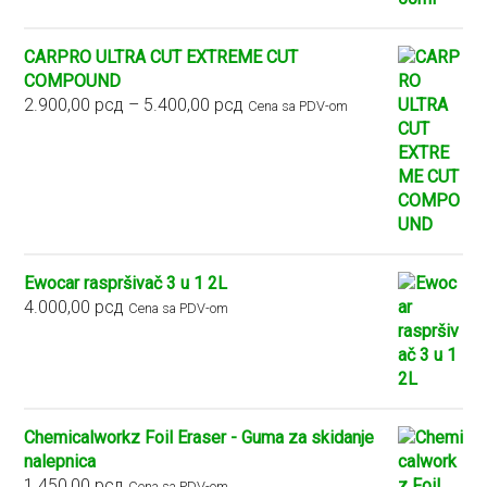
CARPRO ULTRA CUT EXTREME CUT
COMPOUND
Raspon
2.900,00
рсд
–
5.400,00
рсд
Cena sa PDV-om
cena:
od
2.900,00 рсд
do
5.400,00 рсд
Ewocar raspršivač 3 u 1 2L
4.000,00
рсд
Cena sa PDV-om
Chemicalworkz Foil Eraser - Guma za skidanje
nalepnica
1.450,00
рсд
Cena sa PDV-om