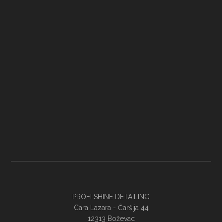
PROFI SHINE DETAILING
Cara Lazara - Ĉaršija 44
12313 Boževac