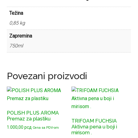
Težina
0,85 kg
Zapremina
750ml
Povezani proizvodi
POLISH PLUS AROMA
Premaz za plastiku
TRIFOAM FUCHSIA
Aktivna pena u boji i
1.000,00
рсд
Cena sa PDV-om
mirisom .