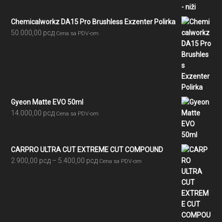
Chemicalworkz DA15 Pro Brushless Exzenter Polirka
50.000,00
рсд
Cena sa PDV-om
Gyeon Matte EVO 50ml
14.000,00
рсд
Cena sa PDV-om
CARPRO ULTRA CUT EXTREME CUT COMPOUND
Raspon
2.900,00
рсд
–
5.400,00
рсд
Cena sa PDV-om
cena:
od
2.900,00 рсд
do
5.400,00 рсд