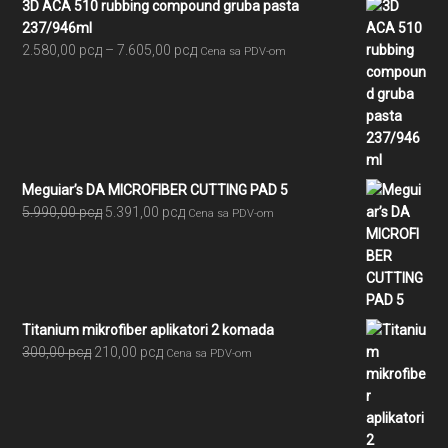
3D ACA 510 rubbing compound gruba pasta
237/946ml
Raspon
2.580,00
рсд
–
7.605,00
рсд
Cena sa PDV-om
cena:
od
2.580,00 рсд
do
7.605,00 рсд
Meguiar’s DA MICROFIBER CUTTING PAD 5
Originalna
Trenutna
5.990,00
рсд
5.391,00
рсд
Cena sa PDV-om
cena
cena
je
je:
bila:
5.391,00 рсд.
5.990,00 рсд.
Titanium mikrofiber aplikatori 2 komada
Originalna
Trenutna
300,00
рсд
210,00
рсд
Cena sa PDV-om
cena
cena
je
je:
bila:
210,00 рсд.
300,00 рсд.