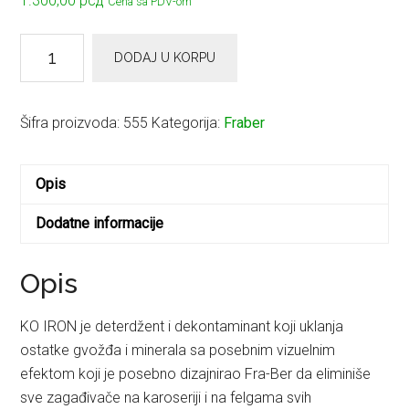
1.300,00
рсд
Cena sa PDV-om
KO
DODAJ U KORPU
IRON
Dekontaminacija
za
Šifra proizvoda:
555
Kategorija:
Fraber
ostatke
gvožđa
Opis
i
kamenca
Dodatne informacije
.
količina
Opis
KO IRON je deterdžent i dekontaminant koji uklanja
ostatke gvožđa i minerala sa posebnim vizuelnim
efektom koji je posebno dizajnirao Fra-Ber da eliminiše
sve zagađivače na karoseriji i na felgama svih