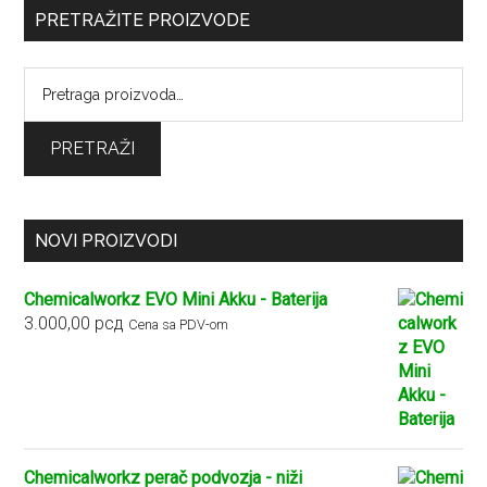
PRETRAŽITE PROIZVODE
Pretraga
za:
PRETRAŽI
NOVI PROIZVODI
Chemicalworkz EVO Mini Akku - Baterija
3.000,00
рсд
Cena sa PDV-om
Chemicalworkz perač podvozja - niži