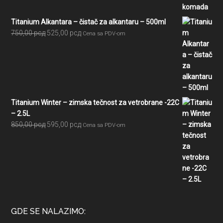
Titanium Alkantara – čistač za alkantaru – 500ml
Originalna
Trenutna
750,00
рсд
525,00
рсд
Cena sa PDV-om
cena
cena
je
je:
bila:
525,00 рсд.
750,00 рсд.
Titanium Winter – zimska tečnost za vetrobrane -22C
– 2.5L
Originalna
Trenutna
850,00
рсд
595,00
рсд
Cena sa PDV-om
cena
cena
je
je:
bila:
595,00 рсд.
850,00 рсд.
GDE SE NALAZIMO: