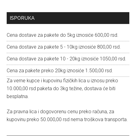
Primary
ISPORUKA
Sidebar
Cena dostave za pakete do 5kg iznosiće 600,00 rsd.
Cena dostave za pakete 5 - 10kg iznosiće 800,00 rsd.
Cena dostave za pakete 10 - 20kg iznosiće 1050,00 rsd.
Cena za pakete preko 20kg iznosiće 1.500,00 rsd.
Za verne kupce i kupovinu fizičkih lica u iznosu preko
10.000,00 rsd paketa do 3kg težine, dostava će biti
besplatna.
Za pravna lica i dogovorenu cenu preko računa, za
kupovinu preko 50.000,00 rsd nema troškova transporta.