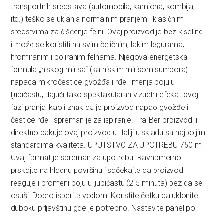
transportnih sredstava (automobila, kamiona, kombija,
itd.) teško se uklanja normalnim pranjem i klasičnim
sredstvima za čišćenje felni. Ovaj proizvod je bez kiseline
i može se koristiti na svim čeličnim, lakim legurama,
hromiranim i poliranim felnama. Njegova energetska
formula „niskog mirisa“ (sa niskim mirisom sumpora)
napada mikročestice gvožđa i rđe i menja boju u
ljubičastu, dajući tako spektakularan vizuelni efekat ovoj
fazi pranja, kao i znak da je proizvod napao gvožđe i
čestice rđe i spreman je za ispiranje. Fra-Ber proizvodi i
direktno pakuje ovaj proizvod u Italiji u skladu sa najboljim
standardima kvaliteta. UPUTSTVO ZA UPOTREBU 750 ml
Ovaj format je spreman za upotrebu. Ravnomerno
prskajte na hladnu površinu i sačekajte da proizvod
reaguje i promeni boju u ljubičastu (2-5 minuta) bez da se
osuši. Dobro isperite vodom. Koristite četku da uklonite
duboku prljavštinu gde je potrebno. Nastavite panel po