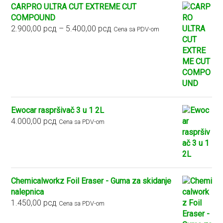
CARPRO ULTRA CUT EXTREME CUT
COMPOUND
Raspon
2.900,00
рсд
–
5.400,00
рсд
Cena sa PDV-om
cena:
od
2.900,00 рсд
do
5.400,00 рсд
Ewocar raspršivač 3 u 1 2L
4.000,00
рсд
Cena sa PDV-om
Chemicalworkz Foil Eraser - Guma za skidanje
nalepnica
1.450,00
рсд
Cena sa PDV-om