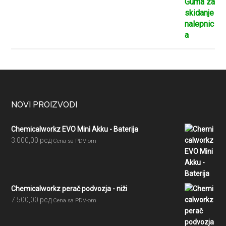
Footer
NOVI PROIZVODI
Chemicalworkz EVO Mini Akku - Baterija
3.000,00
рсд
Cena sa PDV-om
Chemicalworkz perač podvozja - niži
7.500,00
рсд
Cena sa PDV-om