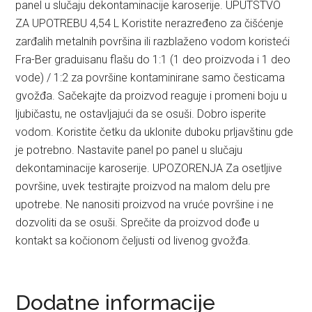
panel u slučaju dekontaminacije karoserije. UPUTSTVO
ZA UPOTREBU 4,54 L Koristite nerazređeno za čišćenje
zarđalih metalnih površina ili razblaženo vodom koristeći
Fra-Ber graduisanu flašu do 1:1 (1 deo proizvoda i 1 deo
vode) / 1:2 za površine kontaminirane samo česticama
gvožđa. Sačekajte da proizvod reaguje i promeni boju u
ljubičastu, ne ostavljajući da se osuši. Dobro isperite
vodom. Koristite četku da uklonite duboku prljavštinu gde
je potrebno. Nastavite panel po panel u slučaju
dekontaminacije karoserije. UPOZORENJA Za osetljive
površine, uvek testirajte proizvod na malom delu pre
upotrebe. Ne nanositi proizvod na vruće površine i ne
dozvoliti da se osuši. Sprečite da proizvod dođe u
kontakt sa kočionom čeljusti od livenog gvožđa.
Dodatne informacije