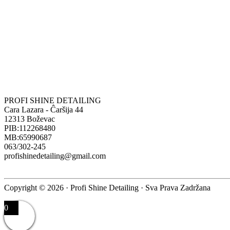
PROFI SHINE DETAILING
Cara Lazara - Ĉaršija 44
12313 Boževac
PIB:112268480
MB:65990687
063/302-245
profishinedetailing@gmail.com
Copyright © 2026 · Profi Shine Detailing · Sva Prava Zadržana
0