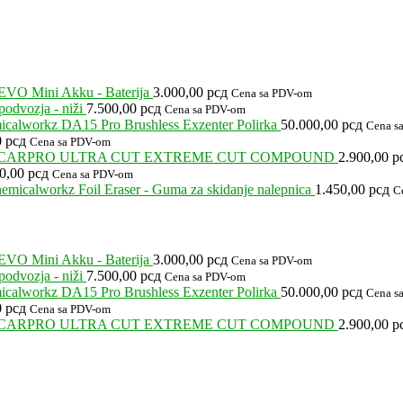
EVO Mini Akku - Baterija
3.000,00
рсд
Cena sa PDV-om
odvozja - niži
7.500,00
рсд
Cena sa PDV-om
calworkz DA15 Pro Brushless Exzenter Polirka
50.000,00
рсд
Cena s
0
рсд
Cena sa PDV-om
CARPRO ULTRA CUT EXTREME CUT COMPOUND
2.900,00
р
00,00
рсд
Cena sa PDV-om
emicalworkz Foil Eraser - Guma za skidanje nalepnica
1.450,00
рсд
C
EVO Mini Akku - Baterija
3.000,00
рсд
Cena sa PDV-om
odvozja - niži
7.500,00
рсд
Cena sa PDV-om
calworkz DA15 Pro Brushless Exzenter Polirka
50.000,00
рсд
Cena s
0
рсд
Cena sa PDV-om
CARPRO ULTRA CUT EXTREME CUT COMPOUND
2.900,00
р