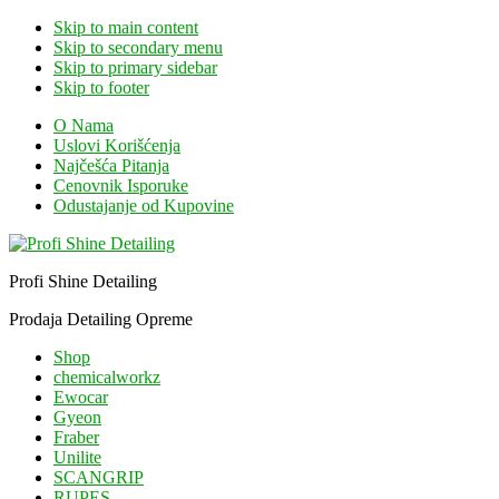
Skip to main content
Skip to secondary menu
Skip to primary sidebar
Skip to footer
O Nama
Uslovi Korišćenja
Najčešća Pitanja
Cenovnik Isporuke
Odustajanje od Kupovine
Profi Shine Detailing
Prodaja Detailing Opreme
Shop
chemicalworkz
Ewocar
Gyeon
Fraber
Unilite
SCANGRIP
RUPES