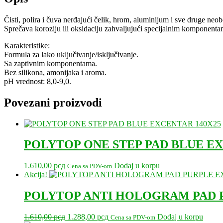
Čisti, polira i čuva nerđajući čelik, hrom, aluminijum i sve druge ne
Sprečava koroziju ili oksidaciju zahvaljujući specijalnim komponenta
Karakteristike:
Formula za lako uključivanje/isključivanje.
Sa zaptivnim komponentama.
Bez silikona, amonijaka i aroma.
pH vrednost: 8,0-9,0.
Povezani proizvodi
POLYTOP ONE STEP PAD BLUE EX
1.610,00
рсд
Dodaj u korpu
Cena sa PDV-om
Akcija!
POLYTOP ANTI HOLOGRAM PAD P
Originalna
Trenutna
1.610,00
рсд
1.288,00
рсд
Dodaj u korpu
Cena sa PDV-om