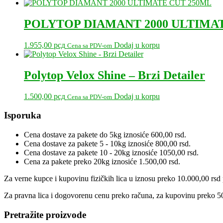
cena
cena
je
je:
bila:
1.288,00 рсд.
POLYTOP DIAMANT 2000 ULTIMA
1.610,00 рсд.
1.955,00
рсд
Dodaj u korpu
Cena sa PDV-om
Polytop Velox Shine – Brzi Detailer
1.500,00
рсд
Dodaj u korpu
Cena sa PDV-om
Primary
Isporuka
Sidebar
Cena dostave za pakete do 5kg iznosiće 600,00 rsd.
Cena dostave za pakete 5 - 10kg iznosiće 800,00 rsd.
Cena dostave za pakete 10 - 20kg iznosiće 1050,00 rsd.
Cena za pakete preko 20kg iznosiće 1.500,00 rsd.
Za verne kupce i kupovinu fizičkih lica u iznosu preko 10.000,00 rsd p
Za pravna lica i dogovorenu cenu preko računa, za kupovinu preko 50
Pretražite proizvode