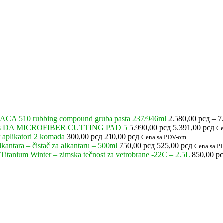
ACA 510 rubbing compound gruba pasta 237/946ml
2.580,00
рсд
–
7
Originalna
Tr
’s DA MICROFIBER CUTTING PAD 5
5.990,00
рсд
5.391,00
рсд
Ce
Originalna
Trenutna
cena
ce
 aplikatori 2 komada
300,00
рсд
210,00
рсд
Cena sa PDV-om
cena
cena
Originalna
je
Trenutna
je:
kantara – čistač za alkantaru – 500ml
750,00
рсд
525,00
рсд
Cena sa P
je
je:
cena
bila:
cena
5.
Titanium Winter – zimska tečnost za vetrobrane -22C – 2.5L
850,00
р
bila:
210,00 рсд.
je
5.990,00 рсд.
je:
300,00 рсд.
bila:
525,00 рс
750,00 рсд.