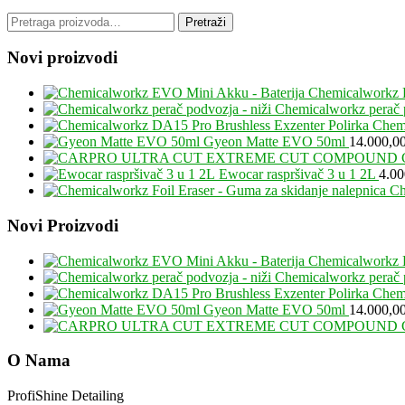
Pretraga
Pretraži
za:
Novi proizvodi
Chemicalworkz 
Chemicalworkz perač p
Chemi
Gyeon Matte EVO 50ml
14.000,0
Ewocar raspršivač 3 u 1 2L
4.0
Ch
Footer
Novi Proizvodi
Chemicalworkz 
Chemicalworkz perač p
Chemi
Gyeon Matte EVO 50ml
14.000,0
O Nama
ProfiShine Detailing