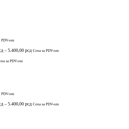
a PDV-om
Raspon
сд
–
5.400,00
рсд
Cena sa PDV-om
cena:
od
ena sa PDV-om
2.900,00 рсд
do
5.400,00 рсд
a PDV-om
Raspon
сд
–
5.400,00
рсд
Cena sa PDV-om
cena:
od
2.900,00 рсд
do