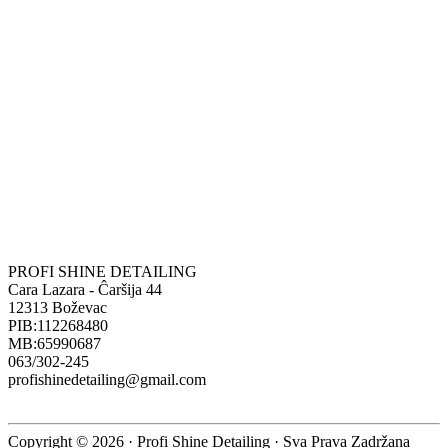
850,00 рсд.
PROFI SHINE DETAILING
Cara Lazara - Ĉaršija 44
12313 Boževac
PIB:112268480
MB:65990687
063/302-245
profishinedetailing@gmail.com
Copyright © 2026 · Profi Shine Detailing · Sva Prava Zadržana