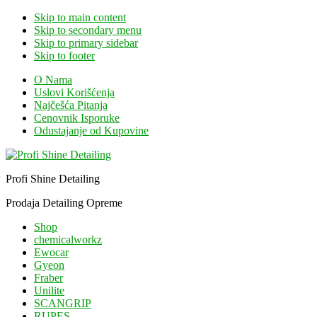
Skip to main content
Skip to secondary menu
Skip to primary sidebar
Skip to footer
O Nama
Uslovi Korišćenja
Najčešća Pitanja
Cenovnik Isporuke
Odustajanje od Kupovine
Profi Shine Detailing
Prodaja Detailing Opreme
Shop
chemicalworkz
Ewocar
Gyeon
Fraber
Unilite
SCANGRIP
RUPES