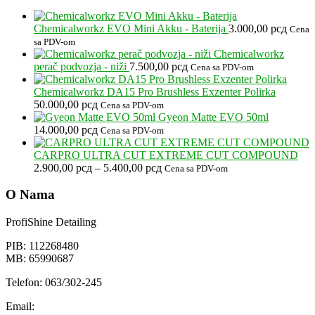
Chemicalworkz EVO Mini Akku - Baterija
3.000,00
рсд
Cena
sa PDV-om
Chemicalworkz
perač podvozja - niži
7.500,00
рсд
Cena sa PDV-om
Chemicalworkz DA15 Pro Brushless Exzenter Polirka
50.000,00
рсд
Cena sa PDV-om
Gyeon Matte EVO 50ml
14.000,00
рсд
Cena sa PDV-om
CARPRO ULTRA CUT EXTREME CUT COMPOUND
Raspon
2.900,00
рсд
–
5.400,00
рсд
Cena sa PDV-om
cena:
od
O Nama
2.900,00 рсд
do
ProfiShine Detailing
5.400,00 рсд
PIB: 112268480
MB: 65990687
Telefon: 063/302-245
Email: