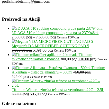
profishinedetailing@gmail.com
Proizvodi na Akciji
3D ACA 510 rubbing compound gruba pasta 237/946ml
Raspon
2.580,00
рсд
–
7.605,00
рсд
Cena sa PDV-om
cena:
od
Meguiar’s DA MICROFIBER CUTTING PAD 5
Originalna
Trenutna
2.580,00 рсд
5.990,00
рсд
5.391,00
рсд
Cena sa PDV-om
cena
cena
do
Titanium
je
je:
7.605,00 рсд
Originalna
Trenutna
mikrofiber aplikatori 2 komada
300,00
рсд
210,00
рсд
Cena sa
bila:
5.391,00 рсд.
cena
cena
PDV-om
5.990,00 рсд.
je
je:
Titanium
bila:
210,00 р
Alkantara – čistač za alkantaru – 500ml
750,00
рсд
Originalna
Trenutna
300,00 рсд.
525,00
рсд
Cena sa PDV-om
cena
cena
je
je:
bila:
525,00 рсд.
Titanium Winter – zimska tečnost za vetrobrane -22C – 2.5L
750,00 рсд.
Originalna
Trenutna
850,00
рсд
595,00
рсд
Cena sa PDV-om
cena
cena
je
je:
Gde se nalazimo:
bila:
595,00 рсд.