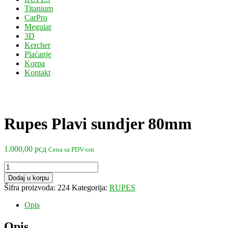
Titanium
CarPro
Meguiar
3D
Kercher
Plaćanje
Korpa
Kontakt
Rupes Plavi sundjer 80mm
1.000,00
рсд
Cena sa PDV-om
Rupes
Plavi
Dodaj u korpu
sundjer
Šifra proizvoda:
224
Kategorija:
RUPES
80mm
količina
Opis
Opis