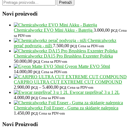
Pretraga
Pretraži
za:
Novi proizvodi
Chemicalworkz EVO Mini Akku - Baterija
3.000,00
рсд
Cena
sa PDV-om
Chemicalworkz
perač podvozja - niži
7.500,00
рсд
Cena sa PDV-om
Chemicalworkz DA15 Pro Brushless Exzenter Polirka
50.000,00
рсд
Cena sa PDV-om
Gyeon Matte EVO 50ml
14.000,00
рсд
Cena sa PDV-om
CARPRO ULTRA CUT EXTREME CUT COMPOUND
Raspon
2.900,00
рсд
–
5.400,00
рсд
Cena sa PDV-om
cena:
Ewocar raspršivač 3 u 1 2L
od
4.000,00
рсд
Cena sa PDV-om
2.900,00 рсд
do
Chemicalworkz Foil Eraser - Guma za skidanje nalepnica
5.400,00 рсд
1.450,00
рсд
Cena sa PDV-om
Footer
Novi Proizvodi