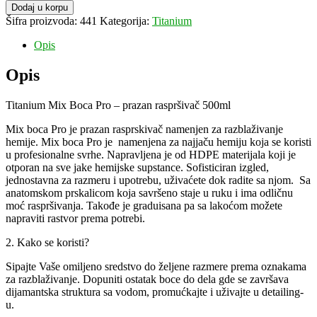
Mix
bila:
210,00 рсд.
Dodaj u korpu
Boca
300,00 рсд.
Šifra proizvoda:
441
Kategorija:
Titanium
Pro
–
Opis
prazan
raspršivač
Opis
500ml
količina
Titanium Mix Boca Pro – prazan raspršivač 500ml
Mix boca Pro je prazan rasprskivač namenjen za razblaživanje
hemije. Mix boca Pro je namenjena za najjaču hemiju koja se koristi
u profesionalne svrhe. Napravljena je od HDPE materijala koji je
otporan na sve jake hemijske supstance. Sofisticiran izgled,
jednostavna za razmeru i upotrebu, uživaćete dok radite sa njom. Sa
anatomskom prskalicom koja savršeno staje u ruku i ima odličnu
moć raspršivanja. Takođe je graduisana pa sa lakoćom možete
napraviti rastvor prema potrebi.
2. Kako se koristi?
Sipajte Vaše omiljeno sredstvo do željene razmere prema oznakama
za razblaživanje. Dopuniti ostatak boce do dela gde se završava
dijamantska struktura sa vodom, promućkajte i uživajte u detailing-
u.