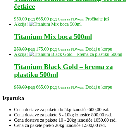
650,00 рсд.
četkice
Originalna
Trenutna
950,00
рсд
665,00
рсд
Pročitajte još
Cena sa PDV-om
cena
cena
Akcija!
je
je:
bila:
665,00 рсд.
Titanium Mix boca 500ml
950,00 рсд.
Originalna
Trenutna
250,00
рсд
175,00
рсд
Dodaj u korpu
Cena sa PDV-om
cena
cena
Akcija!
je
je:
bila:
175,00 рсд.
Titanium Black Gold – krema za
250,00 рсд.
plastiku 500ml
Originalna
Trenutna
950,00
рсд
665,00
рсд
Dodaj u korpu
Cena sa PDV-om
cena
cena
je
je:
Primary
Isporuka
bila:
665,00 рсд.
Sidebar
950,00 рсд.
Cena dostave za pakete do 5kg iznosiće 600,00 rsd.
Cena dostave za pakete 5 - 10kg iznosiće 800,00 rsd.
Cena dostave za pakete 10 - 20kg iznosiće 1050,00 rsd.
Cena za pakete preko 20kg iznosiće 1.500,00 rsd.