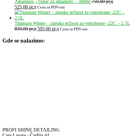
bila:
210,00 р
Alkantara – čistač za alkantaru – 500ml
750,00
рсд
Originalna
Trenutna
300,00 рсд.
525,00
рсд
Cena sa PDV-om
cena
cena
je
je:
bila:
525,00 рсд.
Titanium Winter – zimska tečnost za vetrobrane -22C – 2.5L
750,00 рсд.
Originalna
Trenutna
850,00
рсд
595,00
рсд
Cena sa PDV-om
cena
cena
je
je:
Gde se nalazimo:
bila:
595,00 рсд.
850,00 рсд.
PROFI SHINE DETAILING
Cara Lazara - Ĉaršija 44