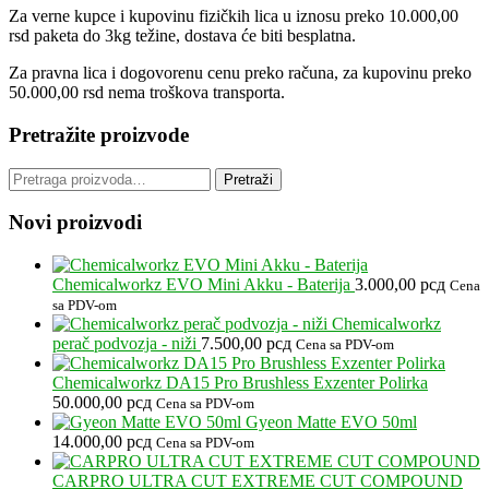
Za verne kupce i kupovinu fizičkih lica u iznosu preko 10.000,00
rsd paketa do 3kg težine, dostava će biti besplatna.
Za pravna lica i dogovorenu cenu preko računa, za kupovinu preko
50.000,00 rsd nema troškova transporta.
Pretražite proizvode
Pretraga
Pretraži
za:
Novi proizvodi
Chemicalworkz EVO Mini Akku - Baterija
3.000,00
рсд
Cena
sa PDV-om
Chemicalworkz
perač podvozja - niži
7.500,00
рсд
Cena sa PDV-om
Chemicalworkz DA15 Pro Brushless Exzenter Polirka
50.000,00
рсд
Cena sa PDV-om
Gyeon Matte EVO 50ml
14.000,00
рсд
Cena sa PDV-om
CARPRO ULTRA CUT EXTREME CUT COMPOUND