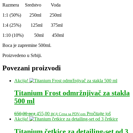
Razmera Sredstvo Voda
1:1 (50%) 250ml 250ml
1:4 (25%) 125ml 375ml
1:10 (10%) 50ml 450ml
Boca je zapremine 500ml.
Proizvedeno u Srbiji.
Povezani proizvodi
Akcija!
Titanium Frost odmržnjivač za stakla
500 ml
Originalna
Trenutna
650,00
рсд
455,00
рсд
Pročitajte još
Cena sa PDV-om
cena
cena
Akcija!
je
je:
bila:
455,00 рсд.
Titanium četkice za detailing-set od 3