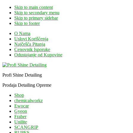
Skip to main content
Skip to secondary menu
Skip to primary sidebar
Skip to footer
O Nama
Uslovi Korišćenja
Najčešća Pitanja
Cenovnik Isporuke
Odustajanje od Kupovine
Profi Shine Detailing
Prodaja Detailing Opreme
Shop
chemicalworkz
Ewocar
Gyeon
Fraber
Unilite
SCANGRIP
RUPES