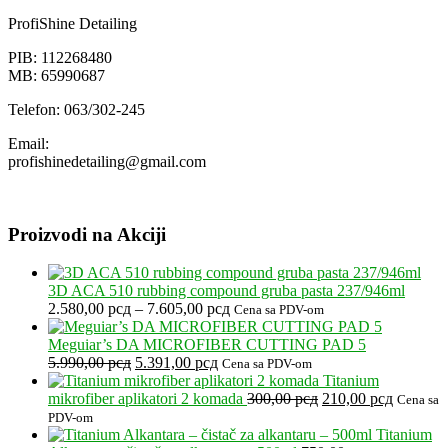
do
ProfiShine Detailing
5.400,00 рсд
PIB: 112268480
MB: 65990687
Telefon: 063/302-245
Email:
profishinedetailing@gmail.com
Proizvodi na Akciji
3D ACA 510 rubbing compound gruba pasta 237/946ml
Raspon
2.580,00
рсд
–
7.605,00
рсд
Cena sa PDV-om
cena:
od
Meguiar’s DA MICROFIBER CUTTING PAD 5
Originalna
Trenutna
2.580,00 рсд
5.990,00
рсд
5.391,00
рсд
Cena sa PDV-om
cena
cena
do
Titanium
je
je:
7.605,00 рсд
Originalna
Trenutna
mikrofiber aplikatori 2 komada
300,00
рсд
210,00
рсд
Cena sa
bila:
5.391,00 рсд.
cena
cena
PDV-om
5.990,00 рсд.
je
je:
Titanium