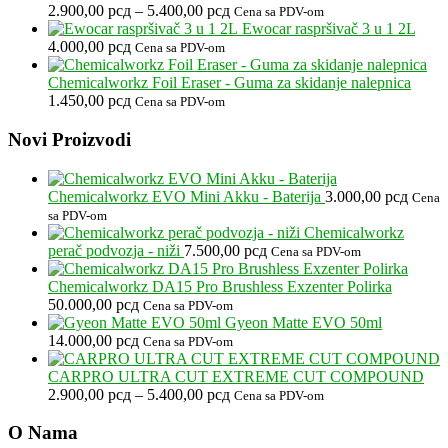
Raspon
2.900,00
рсд
–
5.400,00
рсд
Cena sa PDV-om
cena:
Ewocar raspršivač 3 u 1 2L
od
4.000,00
рсд
Cena sa PDV-om
2.900,00 рсд
do
Chemicalworkz Foil Eraser - Guma za skidanje nalepnica
5.400,00 рсд
1.450,00
рсд
Cena sa PDV-om
Footer
Novi Proizvodi
Chemicalworkz EVO Mini Akku - Baterija
3.000,00
рсд
Cena
sa PDV-om
Chemicalworkz
perač podvozja - niži
7.500,00
рсд
Cena sa PDV-om
Chemicalworkz DA15 Pro Brushless Exzenter Polirka
50.000,00
рсд
Cena sa PDV-om
Gyeon Matte EVO 50ml
14.000,00
рсд
Cena sa PDV-om
CARPRO ULTRA CUT EXTREME CUT COMPOUND
Raspon
2.900,00
рсд
–
5.400,00
рсд
Cena sa PDV-om
cena:
od
O Nama
2.900,00 рсд