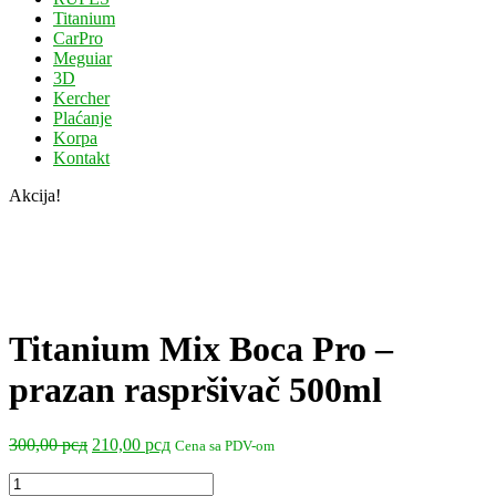
Titanium
CarPro
Meguiar
3D
Kercher
Plaćanje
Korpa
Kontakt
Akcija!
Titanium Mix Boca Pro –
prazan raspršivač 500ml
Originalna
Trenutna
300,00
рсд
210,00
рсд
Cena sa PDV-om
cena
cena
Titanium
je
je: