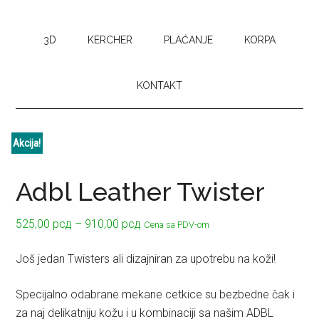
3D
KERCHER
PLAĆANJE
KORPA
KONTAKT
Akcija!
Adbl Leather Twister
Raspon
525,00
рсд
–
910,00
рсд
Cena sa PDV-om
cena:
od
Još jedan Twisters ali dizajniran za upotrebu na koži!
525,00 рсд
do
Specijalno odabrane mekane cetkice su bezbedne čak i
910,00 рсд
za naj delikatniju kožu i u kombinaciji sa našim ADBL