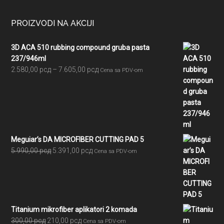
PROIZVODI NA AKCIJI
3D ACA 510 rubbing compound gruba pasta
237/946ml
Raspon
2.580,00
рсд
–
7.605,00
рсд
Cena sa PDV-om
cena:
od
2.580,00 рсд
do
7.605,00 рсд
Meguiar’s DA MICROFIBER CUTTING PAD 5
Originalna
Trenutna
5.990,00
рсд
5.391,00
рсд
Cena sa PDV-om
cena
cena
je
je:
bila:
5.391,00 рсд.
5.990,00 рсд.
Titanium mikrofiber aplikatori 2 komada
Originalna
Trenutna
300,00
рсд
210,00
рсд
Cena sa PDV-om