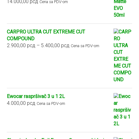
14.000,00
рсд
Cena sa PDV-om
CARPRO ULTRA CUT EXTREME CUT
COMPOUND
Raspon
2.900,00
рсд
–
5.400,00
рсд
Cena sa PDV-om
cena:
od
2.900,00 рсд
do
5.400,00 рсд
Ewocar raspršivač 3 u 1 2L
4.000,00
рсд
Cena sa PDV-om