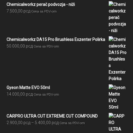
Chemicalworkz perač podvozja - niži
7.500,00
рсд
Cena sa PDV-om
Chemicalworkz DA15 Pro Brushless Exzenter Polirka
50.000,00
рсд
Cena sa PDV-om
Gyeon Matte EVO 50ml
14.000,00
рсд
Cena sa PDV-om
CARPRO ULTRA CUT EXTREME CUT COMPOUND
Raspon
2.900,00
рсд
–
5.400,00
рсд
Cena sa PDV-om
cena: