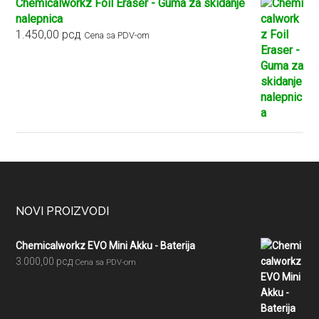
Chemicalworkz Foil Eraser - Guma za skidanje
nalepnica
1.450,00
рсд
Cena sa PDV-om
Footer
NOVI PROIZVODI
Chemicalworkz EVO Mini Akku - Baterija
3.000,00
рсд
Cena sa PDV-om