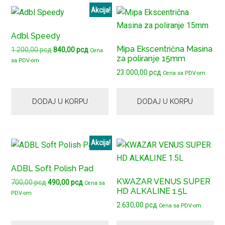
Akcija!
Adbl Speedy
Mipa Ekscentrična Masina
Originalna
Trenutna
1.200,00
рсд
840,00
рсд
Cena
za poliranje 15mm
cena
cena
sa PDV-om
je
je:
23.000,00
рсд
Cena sa PDV-om
bila:
840,00 рсд.
1.200,00 рсд.
DODAJ U KORPU
DODAJ U KORPU
Akcija!
ADBL Soft Polish Pad
KWAZAR VENUS SUPER
Originalna
Trenutna
700,00
рсд
490,00
рсд
Cena sa
HD ALKALINE 1.5L
cena
cena
PDV-om
je
je:
2.630,00
рсд
Cena sa PDV-om
bila:
490,00 рсд.
700,00 рсд.