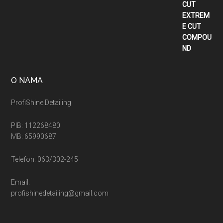
od
2.900,00 рсд
do
5.400,00 рсд
O NAMA
ProfiShine Detailing
PIB: 112268480
MB: 65990687
Telefon: 063/302-245
Email:
profishinedetailing@gmail.com