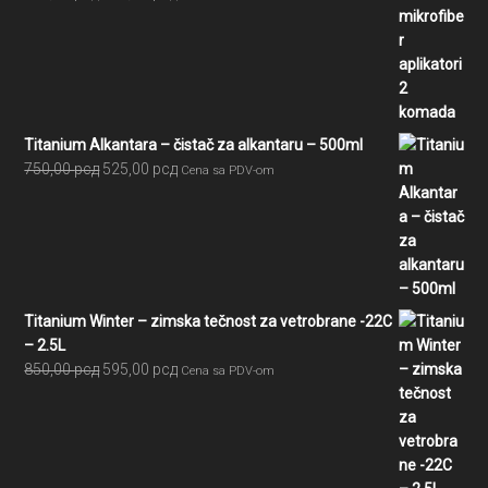
cena
cena
je
je:
bila:
210,00 рсд.
300,00 рсд.
Titanium Alkantara – čistač za alkantaru – 500ml
Originalna
Trenutna
750,00
рсд
525,00
рсд
Cena sa PDV-om
cena
cena
je
je:
bila:
525,00 рсд.
750,00 рсд.
Titanium Winter – zimska tečnost za vetrobrane -22C
– 2.5L
Originalna
Trenutna
850,00
рсд
595,00
рсд
Cena sa PDV-om
cena
cena
je
je:
bila:
595,00 рсд.
850,00 рсд.