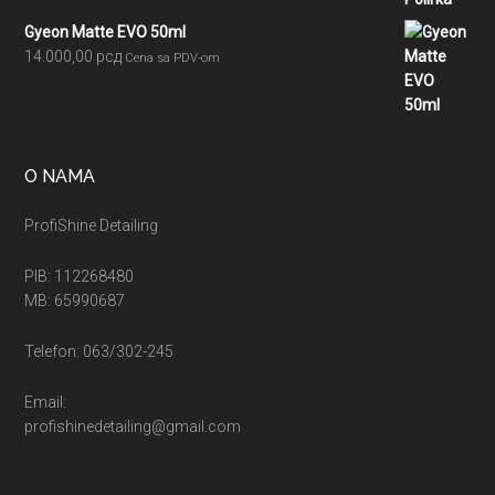
Gyeon Matte EVO 50ml
14.000,00
рсд
Cena sa PDV-om
O NAMA
ProfiShine Detailing
PIB: 112268480
MB: 65990687
Telefon: 063/302-245
Email:
profishinedetailing@gmail.com