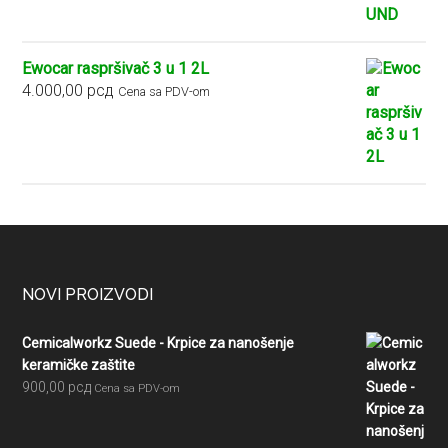
5.400,00 рсд
Ewocar raspršivač 3 u 1 2L
4.000,00
рсд
Cena sa PDV-om
Footer
NOVI PROIZVODI
Cemicalworkz Suede - Krpice za nanošenje
keramičke zaštite
900,00
рсд
Cena sa PDV-om