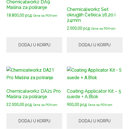
Chemicalworkz DA9
Mašina za poliranje
Chemicalworkz Set
okruglih Četkica 16,20 i
18.800,00
рсд
Cena sa PDV-om
24mm
2.000,00
рсд
Cena sa PDV-om
DODAJ U KORPU
DODAJ U KORPU
Chemicalworkz DA21 Pro
Coating Applicator Kit – 5
Mašina za poliranje
suede + A.Blok
32.000,00
рсд
900,00
рсд
Cena sa PDV-om
Cena sa PDV-om
DODAJ U KORPU
DODAJ U KORPU