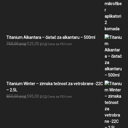
cena
cena
je
je:
bila:
210,00 рсд.
300,00 рсд.
Titanium Alkantara – čistač za alkantaru – 500ml
Originalna
Trenutna
750,00
рсд
525,00
рсд
Cena sa PDV-om
cena
cena
je
je:
bila:
525,00 рсд.
750,00 рсд.
Titanium Winter – zimska tečnost za vetrobrane -22C
– 2.5L
Originalna
Trenutna
850,00
рсд
595,00
рсд
Cena sa PDV-om
cena
cena
je
je:
bila:
595,00 рсд.
850,00 рсд.