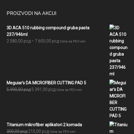
PROIZVODI NA AKCIJI
3D ACA 510 rubbing compound gruba pasta
237/946ml
Raspon
2.580,00
рсд
–
7.605,00
рсд
Cena sa PDV-om
cena:
od
2.580,00 рсд
do
7.605,00 рсд
Meguiar’s DA MICROFIBER CUTTING PAD 5
Originalna
Trenutna
5.990,00
рсд
5.391,00
рсд
Cena sa PDV-om
cena
cena
je
je:
bila:
5.391,00 рсд.
5.990,00 рсд.
Titanium mikrofiber aplikatori 2 komada
Originalna
Trenutna
300,00
рсд
210,00
рсд
Cena sa PDV-om