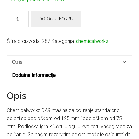
Chemicalworkz
DODAJ U KORPU
DA9
75mm
noseća
Šifra proizvoda:
287
Kategorija:
chemicalworkz
ploča
-
Opis
BP
-
Dodatne informacije
podloška
količina
Opis
Chemicalworkz DA9 mašina za poliranje standardno
dolazi sa podloškom od 125 mm i podloškom od 75
mm. Podloška igra ključnu ulogu u kvalitetu vašeg rada za
poliranje. Sa našim rezervnim delom možete osigurati da