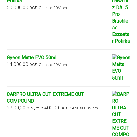
Polirka
50.000,00
рсд
Cena sa PDV-om
Gyeon Matte EVO 50ml
14.000,00
рсд
Cena sa PDV-om
CARPRO ULTRA CUT EXTREME CUT
COMPOUND
Raspon
2.900,00
рсд
–
5.400,00
рсд
Cena sa PDV-om
cena:
od
2.900,00 рсд
do