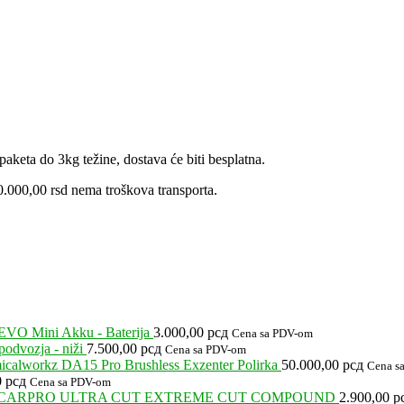
oizvoda.
aketa do 3kg težine, dostava će biti besplatna.
.000,00 rsd nema troškova transporta.
EVO Mini Akku - Baterija
3.000,00
рсд
Cena sa PDV-om
odvozja - niži
7.500,00
рсд
Cena sa PDV-om
calworkz DA15 Pro Brushless Exzenter Polirka
50.000,00
рсд
Cena s
0
рсд
Cena sa PDV-om
CARPRO ULTRA CUT EXTREME CUT COMPOUND
2.900,00
р