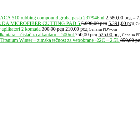
ACA 510 rubbing compound gruba pasta 237/946ml
2.580,00
рсд
–
7
Originalna
Tr
’s DA MICROFIBER CUTTING PAD 5
5.990,00
рсд
5.391,00
рсд
Ce
Originalna
Trenutna
cena
ce
 aplikatori 2 komada
300,00
рсд
210,00
рсд
Cena sa PDV-om
cena
cena
Originalna
je
Trenutna
je:
kantara – čistač za alkantaru – 500ml
750,00
рсд
525,00
рсд
Cena sa P
je
je:
cena
bila:
cena
5.
Titanium Winter – zimska tečnost za vetrobrane -22C – 2.5L
850,00
р
bila:
210,00 рсд.
je
5.990,00 рсд.
je:
300,00 рсд.
bila:
525,00 рс
750,00 рсд.