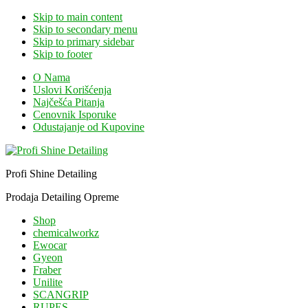
Skip to main content
Skip to secondary menu
Skip to primary sidebar
Skip to footer
O Nama
Uslovi Korišćenja
Najčešća Pitanja
Cenovnik Isporuke
Odustajanje od Kupovine
Profi Shine Detailing
Prodaja Detailing Opreme
Shop
chemicalworkz
Ewocar
Gyeon
Fraber
Unilite
SCANGRIP
RUPES