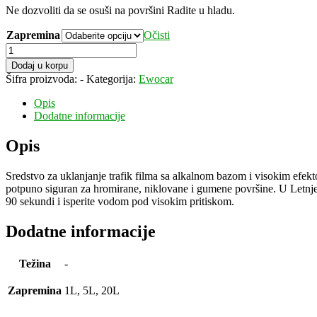
Ne dozvoliti da se osuši na površini Radite u hladu.
Zapremina
Očisti
Ewocar
ALK
Dodaj u korpu
Prewash
Šifra proizvoda:
-
Kategorija:
Ewocar
količina
Opis
Dodatne informacije
Opis
Sredstvo za uklanjanje trafik filma sa alkalnom bazom i visokim efekto
potpuno siguran za hromirane, niklovane i gumene površine. U Letnjem
90 sekundi i isperite vodom pod visokim pritiskom.
Dodatne informacije
Težina
-
Zapremina
1L, 5L, 20L