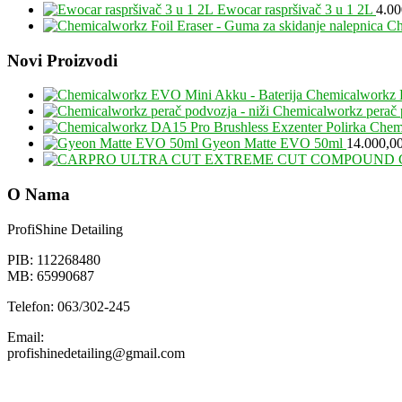
Ewocar raspršivač 3 u 1 2L
4.0
Ch
Footer
Novi Proizvodi
Chemicalworkz 
Chemicalworkz perač p
Chemi
Gyeon Matte EVO 50ml
14.000,0
O Nama
ProfiShine Detailing
PIB: 112268480
MB: 65990687
Telefon: 063/302-245
Email:
profishinedetailing@gmail.com