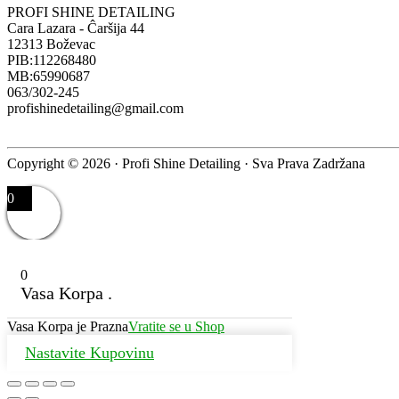
PROFI SHINE DETAILING
Cara Lazara - Ĉaršija 44
12313 Boževac
PIB:112268480
MB:65990687
063/302-245
profishinedetailing@gmail.com
Copyright © 2026 · Profi Shine Detailing · Sva Prava Zadržana
0
0
Vasa Korpa .
Vasa Korpa je Prazna
Vratite se u Shop
Nastavite Kupovinu