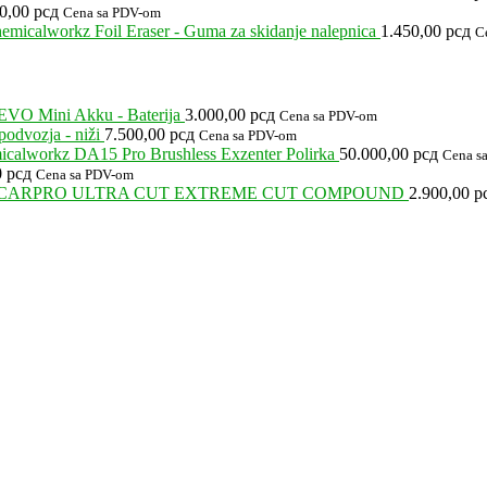
00,00
рсд
Cena sa PDV-om
emicalworkz Foil Eraser - Guma za skidanje nalepnica
1.450,00
рсд
C
EVO Mini Akku - Baterija
3.000,00
рсд
Cena sa PDV-om
odvozja - niži
7.500,00
рсд
Cena sa PDV-om
calworkz DA15 Pro Brushless Exzenter Polirka
50.000,00
рсд
Cena s
0
рсд
Cena sa PDV-om
CARPRO ULTRA CUT EXTREME CUT COMPOUND
2.900,00
р