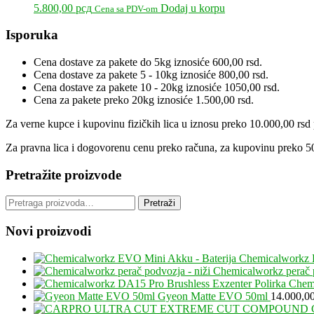
pr
5.800,00
рсд
Dodaj u korpu
Cena sa PDV-om
Primary
Isporuka
Sidebar
Cena dostave za pakete do 5kg iznosiće 600,00 rsd.
Cena dostave za pakete 5 - 10kg iznosiće 800,00 rsd.
Cena dostave za pakete 10 - 20kg iznosiće 1050,00 rsd.
Cena za pakete preko 20kg iznosiće 1.500,00 rsd.
Za verne kupce i kupovinu fizičkih lica u iznosu preko 10.000,00 rsd p
Za pravna lica i dogovorenu cenu preko računa, za kupovinu preko 50
Pretražite proizvode
Pretraga
Pretraži
za:
Novi proizvodi
Chemicalworkz 
Chemicalworkz perač p
Chemi
Gyeon Matte EVO 50ml
14.000,0