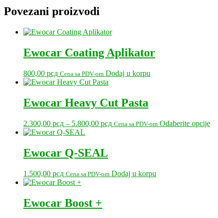
Povezani proizvodi
Ewocar Coating Aplikator
800,00
рсд
Dodaj u korpu
Cena sa PDV-om
Ewocar Heavy Cut Pasta
Raspon
Ov
2.300,00
рсд
–
5.800,00
рсд
Odaberite opcije
Cena sa PDV-om
cena:
pr
od
im
2.300,00 рсд
vi
Ewocar Q-SEAL
do
var
5.800,00 рсд
Op
1.500,00
рсд
Dodaj u korpu
Cena sa PDV-om
m
bit
iz
Ewocar Boost +
na
str