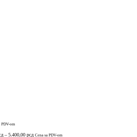
a PDV-om
Raspon
сд
–
5.400,00
рсд
Cena sa PDV-om