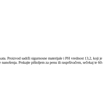
ata. Proizvod sadrži sigurnosne materijale i PH vrednost 13,2, koji je
anošenja. Prskajte pištoljem za penu ili raspršivačem, sečekaj te 60-