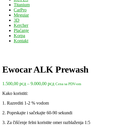
Titanium
CarPro
Meguiar
3D
Kercher
Plaćanje
Korpa
Kontakt
Ewocar ALK Prewash
Raspon
1.500,00
рсд
–
9.000,00
рсд
Cena sa PDV-om
cena:
Kako koristiti:
od
1.500,00 рсд
1. Razrediti 1-2 % vodom
do
9.000,00 рсд
2. Poprskajte i sačekajte 60-90 sekundi
3. Za čišćenje felni koristite omer razblaženja 1:5