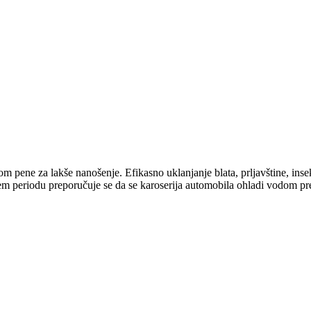
m pene za lakše nanošenje. Efikasno uklanjanje blata, prljavštine, insek
 periodu preporučuje se da se karoserija automobila ohladi vodom pre n