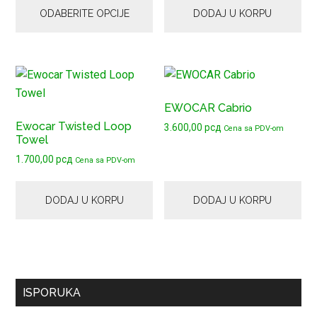
1.600,00 рсд
ODABERITE OPCIJE
DODAJ U KORPU
biti
izabrane
na
stranici
proizvoda.
EWOCAR Cabrio
Ewocar Twisted Loop
3.600,00
рсд
Cena sa PDV-om
Towel
1.700,00
рсд
Cena sa PDV-om
DODAJ U KORPU
DODAJ U KORPU
Primary
ISPORUKA
Sidebar