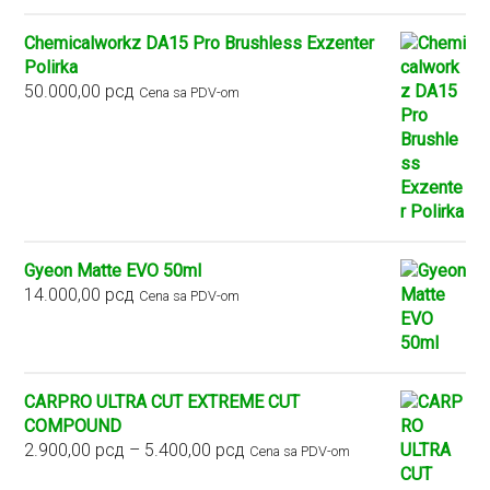
Chemicalworkz DA15 Pro Brushless Exzenter
Polirka
50.000,00
рсд
Cena sa PDV-om
Gyeon Matte EVO 50ml
14.000,00
рсд
Cena sa PDV-om
CARPRO ULTRA CUT EXTREME CUT
COMPOUND
Raspon
2.900,00
рсд
–
5.400,00
рсд
Cena sa PDV-om
cena: