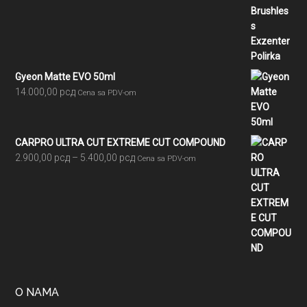
Gyeon Matte EVO 50ml
14.000,00
рсд
Cena sa PDV-om
CARPRO ULTRA CUT EXTREME CUT COMPOUND
Raspon
2.900,00
рсд
–
5.400,00
рсд
Cena sa PDV-om
cena:
od
2.900,00 рсд
do
5.400,00 рсд
O NAMA