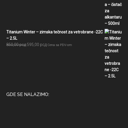
je
je:
bila:
525,00 рсд.
750,00 рсд.
Titanium Winter – zimska tečnost za vetrobrane -22C
– 2.5L
Originalna
Trenutna
850,00
рсд
595,00
рсд
Cena sa PDV-om
cena
cena
je
je:
bila:
595,00 рсд.
850,00 рсд.
GDE SE NALAZIMO: