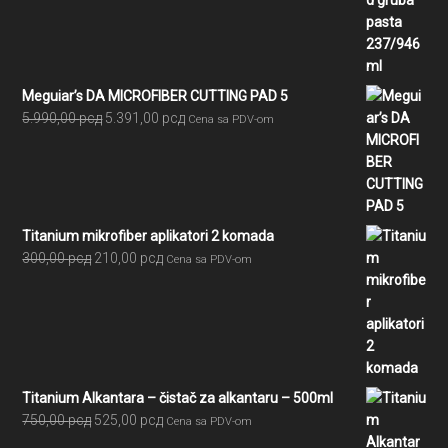
2.580,00 рсд
do
7.605,00 рсд
Meguiar’s DA MICROFIBER CUTTING PAD 5
Originalna
Trenutna
5.990,00
рсд
5.391,00
рсд
Cena sa PDV-om
cena
cena
je
je:
bila:
5.391,00 рсд.
5.990,00 рсд.
Titanium mikrofiber aplikatori 2 komada
Originalna
Trenutna
300,00
рсд
210,00
рсд
Cena sa PDV-om
cena
cena
je
je:
bila:
210,00 рсд.
300,00 рсд.
Titanium Alkantara – čistač za alkantaru – 500ml
Originalna
Trenutna
750,00
рсд
525,00
рсд
Cena sa PDV-om
cena
cena