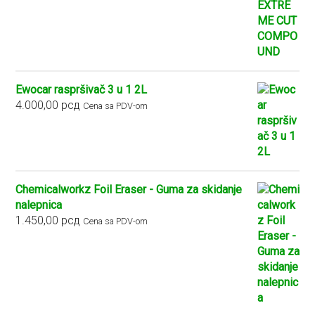
od
2.900,00 рсд
do
5.400,00 рсд
Ewocar raspršivač 3 u 1 2L
4.000,00
рсд
Cena sa PDV-om
Chemicalworkz Foil Eraser - Guma za skidanje
nalepnica
1.450,00
рсд
Cena sa PDV-om