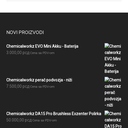
Footer
NOVI PROIZVODI
Chemicalworkz EVO Mini Akku - Baterija
3.000,00
рсд
Cena sa PDV-om
Chemicalworkz perač podvozja - niži
7.500,00
рсд
Cena sa PDV-om
Chemicalworkz DA15 Pro Brushless Exzenter Polirka
50.000,00
рсд
Cena sa PDV-om