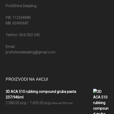
ProfiShine Detailing
PIB: 112268480
MB: 65990687
Telefon: 063/302-245
Email:
profishinedetailing@gmail.com
PROIZVODI NA AKCIJI
3D ACA 510 rubbing compound gruba pasta
237/946ml
Raspon
2.580,00
рсд
–
7.605,00
рсд
Cena sa PDV-om
cena:
od