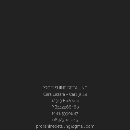
PROFI SHINE DETAILING
Cara Lazara - Ĉaršija 44
12313 Boževac
PIB:112268480
MB:65990687
063/302-245
profishinedetailing@gmail.com