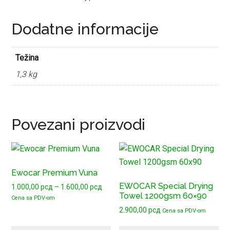
Dodatne informacije
Težina
1,3 kg
Povezani proizvodi
Ovaj
proizvod
Ewocar Premium Vuna
ima
EWOCAR Special Drying
Raspon
1.000,00
рсд
–
1.600,00
рсд
više
Towel 1200gsm 60×90
cena:
Cena sa PDV-om
varijanti.
od
2.900,00
рсд
Cena sa PDV-om
Opcije
1.000,00 рсд
mogu
do