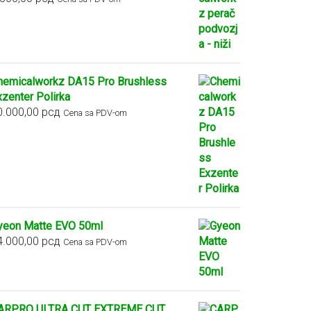
hemicalworkz DA15 Pro Brushless
xzenter Polirka
0.000,00
рсд
Cena sa PDV-om
yeon Matte EVO 50ml
4.000,00
рсд
Cena sa PDV-om
ARPRO ULTRA CUT EXTREME CUT