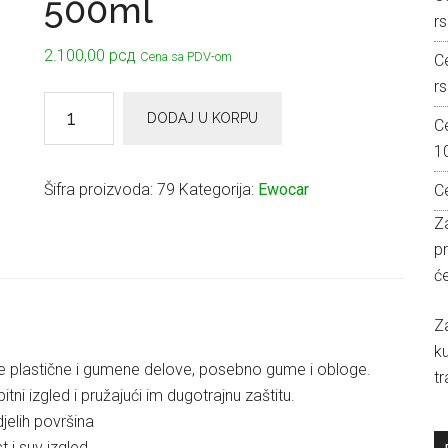
500ml
rs
2.100,00
рсд
Cena sa PDV-om
C
rs
EWOCAR
DODAJ U KORPU
C
TT
1
Seal
–
Šifra proizvoda:
79
Kategorija:
Ewocar
C
Tire
Za
&
p
Trim
će
Gel
500ml
Z
količina
k
ne plastične i gumene delove, posebno gume i obloge.
tr
tni izgled i pružajući im dugotrajnu zaštitu.
jelih površina
 i suv izgled