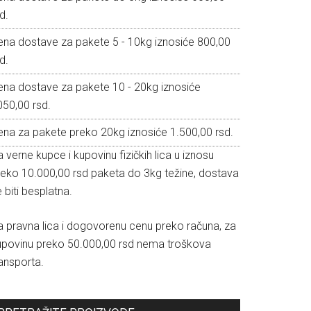
d.
ena dostave za pakete 5 - 10kg iznosiće 800,00
d.
ena dostave za pakete 10 - 20kg iznosiće
050,00 rsd.
ena za pakete preko 20kg iznosiće 1.500,00 rsd.
 verne kupce i kupovinu fizičkih lica u iznosu
reko 10.000,00 rsd paketa do 3kg težine, dostava
 biti besplatna.
a pravna lica i dogovorenu cenu preko računa, za
upovinu preko 50.000,00 rsd nema troškova
ansporta.