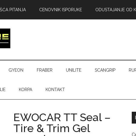
ŠĆA PITANJA
CENOVNIK ISPORUKE
ODUSTAJANJE OD 
GYEON
FRABER
UNILITE
SCANGRIP
RU
NJE
KORPA
KONTAKT
EWOCAR TT Seal –
Tire & Trim Gel
C