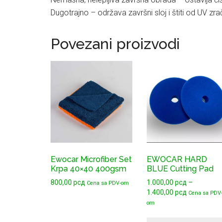
Dugotrajno – održava završni sloj i štiti od UV zra
Povezani proizvodi
Ovaj
proizvod
ima
više
varijanti.
Opcije
mogu
biti
Ewocar Microfiber Set
EWOCAR HARD
Krpa 40×40 400gsm
BLUE Cutting Pad
izabrane
na
800,00
рсд
1.000,00
рсд
–
Cena sa PDV-om
Raspon
1.400,00
рсд
Cena sa PDV
stranici
cena:
om
proizvoda.
od
1.000,00 р