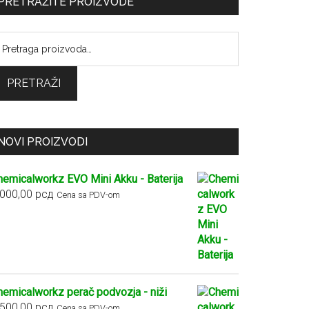
PRETRAŽITE PROIZVODE
retraga
:
PRETRAŽI
NOVI PROIZVODI
hemicalworkz EVO Mini Akku - Baterija
.000,00
рсд
Cena sa PDV-om
hemicalworkz perač podvozja - niži
.500,00
рсд
Cena sa PDV-om