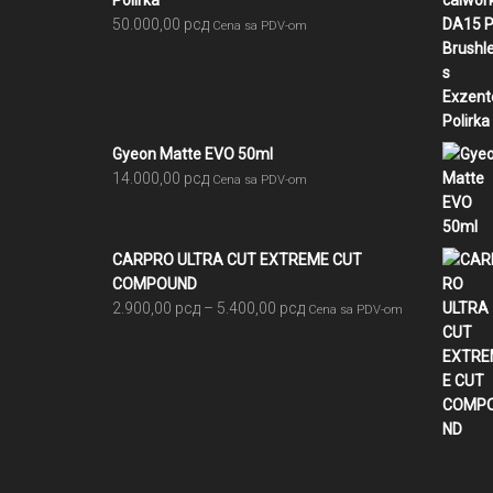
Polirka
50.000,00
рсд
Cena sa PDV-om
Gyeon Matte EVO 50ml
14.000,00
рсд
Cena sa PDV-om
CARPRO ULTRA CUT EXTREME CUT
COMPOUND
Raspon
2.900,00
рсд
–
5.400,00
рсд
Cena sa PDV-om
cena:
od
2.900,00 рсд
do
5.400,00 рсд