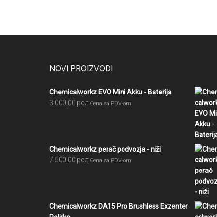
Footer
NOVI PROIZVODI
Chemicalworkz EVO Mini Akku - Baterija
3.000,00
рсд
Cena sa PDV-om
Chemicalworkz perač podvozja - niži
7.500,00
рсд
Cena sa PDV-om
Chemicalworkz DA15 Pro Brushless Exzenter