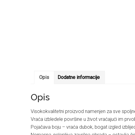
Opis
Dodatne informacije
Opis
Visokokvalitetni proizvod namenjen za sve spolj
Vraća izbledele površine u život vraćajući im prvobi
Pojačava boju – vraća dubok, bogat izgled izblijed
Nemasna, nelepljiva završna obrada – ostavlja čist