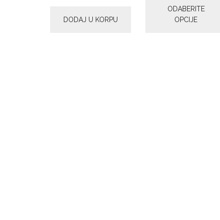
ODABERITE
do
1.400,00 р
DODAJ U KORPU
OPCIJE