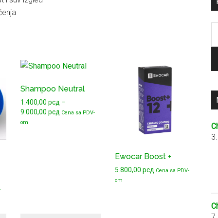
čenja
P
za
Ovaj
proizvod
Shampoo Neutral
ima
1.400,00
рсд
–
više
Raspon
9.000,00
рсд
Cena sa PDV-
varijanti.
cena:
om
C
Opcije
od
3
mogu
1.400,00 рсд
do
biti
Ewocar Boost +
9.000,00 рсд
izabrane
5.800,00
рсд
Cena sa PDV-
na
om
-
stranici
proizvoda.
C
7
сд