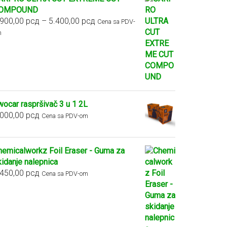
OMPOUND
Raspon
.900,00
рсд
–
5.400,00
рсд
Cena sa PDV-
cena:
m
od
2.900,00 рсд
do
5.400,00 рсд
wocar raspršivač 3 u 1 2L
.000,00
рсд
Cena sa PDV-om
hemicalworkz Foil Eraser - Guma za
kidanje nalepnica
.450,00
рсд
Cena sa PDV-om