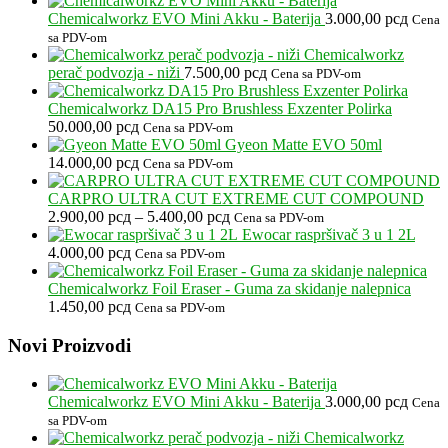
Chemicalworkz EVO Mini Akku - Baterija
3.000,00
рсд
Cena
sa PDV-om
Chemicalworkz
perač podvozja - niži
7.500,00
рсд
Cena sa PDV-om
Chemicalworkz DA15 Pro Brushless Exzenter Polirka
50.000,00
рсд
Cena sa PDV-om
Gyeon Matte EVO 50ml
14.000,00
рсд
Cena sa PDV-om
CARPRO ULTRA CUT EXTREME CUT COMPOUND
Raspon
2.900,00
рсд
–
5.400,00
рсд
Cena sa PDV-om
cena:
Ewocar raspršivač 3 u 1 2L
od
4.000,00
рсд
Cena sa PDV-om
2.900,00 рсд
do
Chemicalworkz Foil Eraser - Guma za skidanje nalepnica
5.400,00 рсд
1.450,00
рсд
Cena sa PDV-om
Footer
Novi Proizvodi
Chemicalworkz EVO Mini Akku - Baterija
3.000,00
рсд
Cena
sa PDV-om
Chemicalworkz