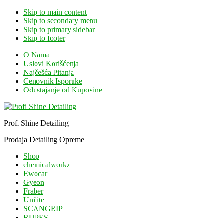
Skip to main content
Skip to secondary menu
Skip to primary sidebar
Skip to footer
O Nama
Uslovi Korišćenja
Najčešća Pitanja
Cenovnik Isporuke
Odustajanje od Kupovine
Profi Shine Detailing
Prodaja Detailing Opreme
Shop
chemicalworkz
Ewocar
Gyeon
Fraber
Unilite
SCANGRIP
RUPES