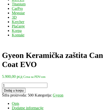
Titanium
CarPro
Meguiar
3D
Kercher
Plaćanje
Korpa
Kontakt
Gyeon Keramička zaštita Can
Coat EVO
5.900,00
рсд
Cena sa PDV-om
Gyeon
Keramička
Dodaj u korpu
zaštita
Šifra proizvoda:
500
Kategorija:
Gyeon
Can
Coat
Opis
EVO
Dodatne informacije