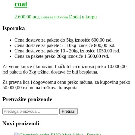
coat
2.600,00
рсд
Dodaj u korpu
Cena sa PDV-om
Primary
Isporuka
Sidebar
Cena dostave za pakete do 5kg iznosiće 600,00 rsd.
Cena dostave za pakete 5 - 10kg iznosiće 800,00 rsd.
Cena dostave za pakete 10 - 20kg iznosiće 1050,00 rsd.
Cena za pakete preko 20kg iznosiće 1.500,00 rsd.
Za verne kupce i kupovinu fizičkih lica u iznosu preko 10.000,00
rsd paketa do 3kg težine, dostava će biti besplatna.
Za pravna lica i dogovorenu cenu preko računa, za kupovinu preko
50.000,00 rsd nema troškova transporta.
Pretražite proizvode
Pretraga
Pretraži
za:
Novi proizvodi