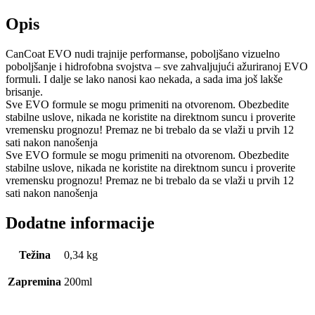
količina
Opis
CanCoat EVO nudi trajnije performanse, poboljšano vizuelno
poboljšanje i hidrofobna svojstva – sve zahvaljujući ažuriranoj EVO
formuli. I dalje se lako nanosi kao nekada, a sada ima još lakše
brisanje.
Sve EVO formule se mogu primeniti na otvorenom. Obezbedite
stabilne uslove, nikada ne koristite na direktnom suncu i proverite
vremensku prognozu! Premaz ne bi trebalo da se vlaži u prvih 12
sati nakon nanošenja
Sve EVO formule se mogu primeniti na otvorenom. Obezbedite
stabilne uslove, nikada ne koristite na direktnom suncu i proverite
vremensku prognozu! Premaz ne bi trebalo da se vlaži u prvih 12
sati nakon nanošenja
Dodatne informacije
Težina
0,34 kg
Zapremina
200ml