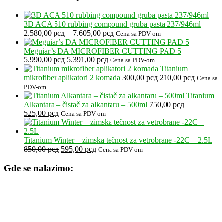
3D ACA 510 rubbing compound gruba pasta 237/946ml
Raspon
2.580,00
рсд
–
7.605,00
рсд
Cena sa PDV-om
cena:
od
Meguiar’s DA MICROFIBER CUTTING PAD 5
Originalna
Trenutna
2.580,00 рсд
5.990,00
рсд
5.391,00
рсд
Cena sa PDV-om
cena
cena
do
Titanium
je
je:
7.605,00 рсд
Originalna
Trenutna
mikrofiber aplikatori 2 komada
300,00
рсд
210,00
рсд
Cena sa
bila:
5.391,00 рсд.
cena
cena
PDV-om
5.990,00 рсд.
je
je:
Titanium
bila:
210,00 р
Alkantara – čistač za alkantaru – 500ml
750,00
рсд
Originalna
Trenutna
300,00 рсд.
525,00
рсд
Cena sa PDV-om
cena
cena
je
je:
bila:
525,00 рсд.
Titanium Winter – zimska tečnost za vetrobrane -22C – 2.5L
750,00 рсд.
Originalna
Trenutna
850,00
рсд
595,00
рсд
Cena sa PDV-om
cena
cena
je
je:
Gde se nalazimo:
bila:
595,00 рсд.
850,00 рсд.