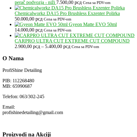
perač podvozja - niži
7.500,00
рсд
Cena sa PDV-om
Chemicalworkz DA15 Pro Brushless Exzenter Polirka
50.000,00
рсд
Cena sa PDV-om
Gyeon Matte EVO 50ml
14.000,00
рсд
Cena sa PDV-om
CARPRO ULTRA CUT EXTREME CUT COMPOUND
Raspon
2.900,00
рсд
–
5.400,00
рсд
Cena sa PDV-om
cena:
od
O Nama
2.900,00 рсд
do
ProfiShine Detailing
5.400,00 рсд
PIB: 112268480
MB: 65990687
Telefon: 063/302-245
Email:
profishinedetailing@gmail.com
Proizvodi na Akciji