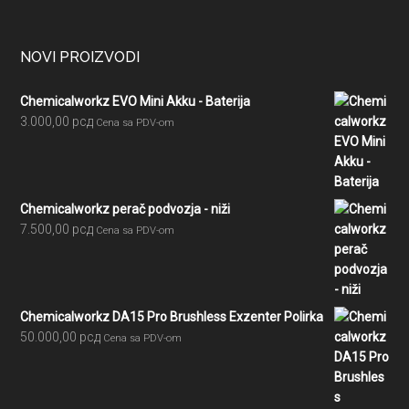
Footer
NOVI PROIZVODI
Chemicalworkz EVO Mini Akku - Baterija
3.000,00
рсд
Cena sa PDV-om
Chemicalworkz perač podvozja - niži
7.500,00
рсд
Cena sa PDV-om
Chemicalworkz DA15 Pro Brushless Exzenter Polirka
50.000,00
рсд
Cena sa PDV-om