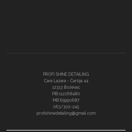
PROFI SHINE DETAILING
Cara Lazara - Ĉaršija 44
12313 Boževac
PIB:112268480
MB:65990687
063/302-245
profishinedetailing@gmail.com