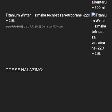
750,00 рсд.
Titanium Winter – zimska tečnost za vetrobrane -22C
– 2.5L
Originalna
Trenutna
850,00
рсд
595,00
рсд
Cena sa PDV-om
cena
cena
je
je:
bila:
595,00 рсд.
850,00 рсд.
GDE SE NALAZIMO: