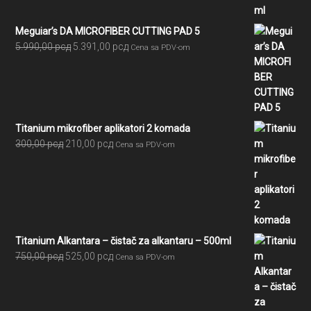
7.605,00 рсд
Meguiar’s DA MICROFIBER CUTTING PAD 5
Originalna
Trenutna
5.990,00
рсд
5.391,00
рсд
Cena sa PDV-om
cena
cena
je
je:
bila:
5.391,00 рсд.
5.990,00 рсд.
Titanium mikrofiber aplikatori 2 komada
Originalna
Trenutna
300,00
рсд
210,00
рсд
Cena sa PDV-om
cena
cena
je
je:
bila:
210,00 рсд.
300,00 рсд.
Titanium Alkantara – čistač za alkantaru – 500ml
Originalna
Trenutna
750,00
рсд
525,00
рсд
Cena sa PDV-om
cena
cena
je
je:
bila:
525,00 рсд.