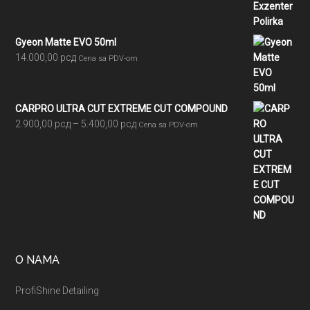
Gyeon Matte EVO 50ml
14.000,00
рсд
Cena sa PDV-om
CARPRO ULTRA CUT EXTREME CUT COMPOUND
Raspon
2.900,00
рсд
–
5.400,00
рсд
Cena sa PDV-om
cena:
od
2.900,00 рсд
do
5.400,00 рсд
O NAMA
ProfiShine Detailing