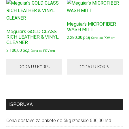
Meguiar’s MICROFIBER
WASH MITT
Meguiar’s GOLD CLASS
RICH LEATHER & VINYL
2.280,00
рсд
Cena sa PDV-om
CLEANER
2.100,00
рсд
Cena sa PDV-om
DODAJ U KORPU
DODAJ U KORPU
Primary
ISPORUKA
Sidebar
Cena dostave za pakete do 5kg iznosiće 600,00 rsd.