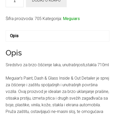
DODAJ U KORPU
Paint,Dash,Glass,Inside,Out
Detailer
količina
Šifra proizvoda:
705
Kategorija:
Meguiars
Opis
Opis
Sredstvo za brzo čišćenje laka, unutrašnjosti,stakla 710ml
Meguiar’s Paint, Dash & Glass Inside & Out Detailer je sprej
za čišćenje i zaštitu spoljašnjih i unutrašnjih površina
vozila. Ovaj proizvod je idealan za brzo uklanjanje prašine,
otisaka prstiju, izmeta ptica i drugih svežih zagađivača sa
boje, plastike, vinila, kože, stakla i ekrana automobila.
Pruža zaštitu, ostavljajući ne-masni sloj, te omogućava