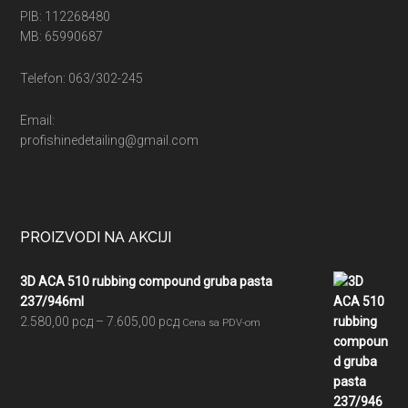
PIB: 112268480
MB: 65990687
Telefon: 063/302-245
Email:
profishinedetailing@gmail.com
PROIZVODI NA AKCIJI
3D ACA 510 rubbing compound gruba pasta
237/946ml
Raspon
2.580,00
рсд
–
7.605,00
рсд
Cena sa PDV-om
cena:
od
2.580,00 рсд
do