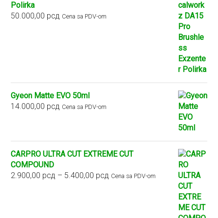
Polirka
50.000,00
рсд
Cena sa PDV-om
Gyeon Matte EVO 50ml
14.000,00
рсд
Cena sa PDV-om
CARPRO ULTRA CUT EXTREME CUT
COMPOUND
Raspon
2.900,00
рсд
–
5.400,00
рсд
Cena sa PDV-om
cena:
od
2.900,00 рсд
do