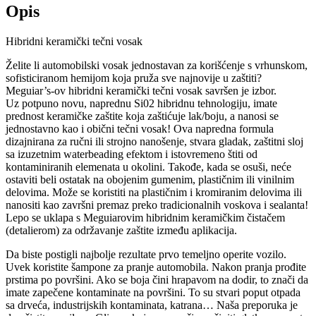
Opis
Hibridni keramički tečni vosak
Želite li automobilski vosak jednostavan za korišćenje s vrhunskom,
sofisticiranom hemijom koja pruža sve najnovije u zaštiti?
Meguiar’s-ov hibridni keramički tečni vosak savršen je izbor.
Uz potpuno novu, naprednu Si02 hibridnu tehnologiju, imate
prednost keramičke zaštite koja zaštićuje lak/boju, a nanosi se
jednostavno kao i obični tečni vosak! Ova napredna formula
dizajnirana za ručni ili strojno nanošenje, stvara gladak, zaštitni sloj
sa izuzetnim waterbeading efektom i istovremeno štiti od
kontaminiranih elemenata u okolini. Takođe, kada se osuši, neće
ostaviti beli ostatak na obojenim gumenim, plastičnim ili vinilnim
delovima. Može se koristiti na plastičnim i kromiranim delovima ili
nanositi kao završni premaz preko tradicionalnih voskova i sealanta!
Lepo se uklapa s Meguiarovim hibridnim keramičkim čistačem
(detalierom) za održavanje zaštite između aplikacija.
Da biste postigli najbolje rezultate prvo temeljno operite vozilo.
Uvek koristite šampone za pranje automobila. Nakon pranja prođite
prstima po površini. Ako se boja čini hrapavom na dodir, to znači da
imate zapečene kontaminate na površini. To su stvari poput otpada
sa drveća, industrijskih kontaminata, katrana… Naša preporuka je