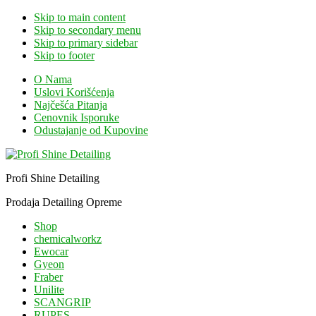
Skip to main content
Skip to secondary menu
Skip to primary sidebar
Skip to footer
O Nama
Uslovi Korišćenja
Najčešća Pitanja
Cenovnik Isporuke
Odustajanje od Kupovine
Profi Shine Detailing
Prodaja Detailing Opreme
Shop
chemicalworkz
Ewocar
Gyeon
Fraber
Unilite
SCANGRIP
RUPES