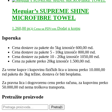
Meguiar’s SUPREME SHINE
MICROFIBRE TOWEL
1.260,00
рсд
Dodaj u korpu
Cena sa PDV-om
Primary
Isporuka
Sidebar
Cena dostave za pakete do 5kg iznosiće 600,00 rsd.
Cena dostave za pakete 5 - 10kg iznosiće 800,00 rsd.
Cena dostave za pakete 10 - 20kg iznosiće 1050,00 rsd.
Cena za pakete preko 20kg iznosiće 1.500,00 rsd.
Za verne kupce i kupovinu fizičkih lica u iznosu preko 10.000,00
rsd paketa do 3kg težine, dostava će biti besplatna.
Za pravna lica i dogovorenu cenu preko računa, za kupovinu preko
50.000,00 rsd nema troškova transporta.
Pretražite proizvode
Pretraga
Pretraži
za: