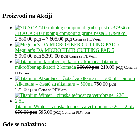
Proizvodi na Akciji
3D ACA 510 rubbing compound gruba pasta 237/946ml
Raspon
2.580,00
рсд
–
7.605,00
рсд
Cena sa PDV-om
cena:
od
Meguiar’s DA MICROFIBER CUTTING PAD 5
Originalna
Trenutna
2.580,00 рсд
5.990,00
рсд
5.391,00
рсд
Cena sa PDV-om
cena
cena
do
Titanium
je
je:
7.605,00 рсд
Originalna
Trenutna
mikrofiber aplikatori 2 komada
300,00
рсд
210,00
рсд
Cena sa
bila:
5.391,00 рсд.
cena
cena
PDV-om
5.990,00 рсд.
je
je:
Titanium
bila:
210,00 р
Alkantara – čistač za alkantaru – 500ml
750,00
рсд
Originalna
Trenutna
300,00 рсд.
525,00
рсд
Cena sa PDV-om
cena
cena
je
je:
bila:
525,00 рсд.
Titanium Winter – zimska tečnost za vetrobrane -22C – 2.5L
750,00 рсд.
Originalna
Trenutna
850,00
рсд
595,00
рсд
Cena sa PDV-om
cena
cena
je
je:
Gde se nalazimo:
bila:
595,00 рсд.
850,00 рсд.