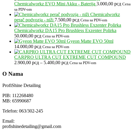
Chemicalworkz EVO Mini Akku - Baterija
3.000,00
рсд
Cena
sa PDV-om
Chemicalworkz
perač podvozja - niži
7.500,00
рсд
Cena sa PDV-om
Chemicalworkz DA15 Pro Brushless Exzenter Polirka
50.000,00
рсд
Cena sa PDV-om
Gyeon Matte EVO 50ml
14.000,00
рсд
Cena sa PDV-om
CARPRO ULTRA CUT EXTREME CUT COMPOUND
Raspon
2.900,00
рсд
–
5.400,00
рсд
Cena sa PDV-om
cena:
od
O Nama
2.900,00 рсд
do
ProfiShine Detailing
5.400,00 рсд
PIB: 112268480
MB: 65990687
Telefon: 063/302-245
Email:
profishinedetailing@gmail.com