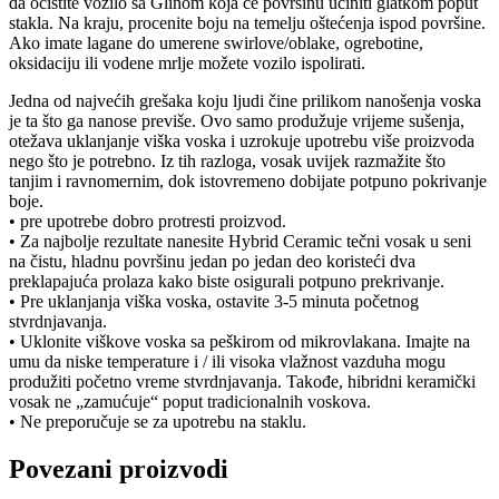
da očistite vozilo sa Glinom koja ce površinu učiniti glatkom poput
stakla. Na kraju, procenite boju na temelju oštećenja ispod površine.
Ako imate lagane do umerene swirlove/oblake, ogrebotine,
oksidaciju ili vodene mrlje možete vozilo ispolirati.
Jedna od najvećih grešaka koju ljudi čine prilikom nanošenja voska
je ta što ga nanose previše. Ovo samo produžuje vrijeme sušenja,
otežava uklanjanje viška voska i uzrokuje upotrebu više proizvoda
nego što je potrebno. Iz tih razloga, vosak uvijek razmažite što
tanjim i ravnomernim, dok istovremeno dobijate potpuno pokrivanje
boje.
• pre upotrebe dobro protresti proizvod.
• Za najbolje rezultate nanesite Hybrid Ceramic tečni vosak u seni
na čistu, hladnu površinu jedan po jedan deo koristeći dva
preklapajuća prolaza kako biste osigurali potpuno prekrivanje.
• Pre uklanjanja viška voska, ostavite 3-5 minuta početnog
stvrdnjavanja.
• Uklonite viškove voska sa peškirom od mikrovlakana. Imajte na
umu da niske temperature i / ili visoka vlažnost vazduha mogu
produžiti početno vreme stvrdnjavanja. Takođe, hibridni keramički
vosak ne „zamućuje“ poput tradicionalnih voskova.
• Ne preporučuje se za upotrebu na staklu.
Povezani proizvodi