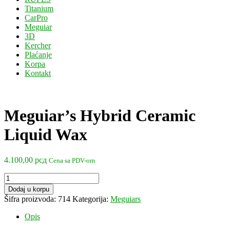
Titanium
CarPro
Meguiar
3D
Kercher
Plaćanje
Korpa
Kontakt
Meguiar’s Hybrid Ceramic
Liquid Wax
4.100,00
рсд
Cena sa PDV-om
Meguiar’s
Hybrid
Dodaj u korpu
Ceramic
Šifra proizvoda:
714
Kategorija:
Meguiars
Liquid
Wax
Opis
količina