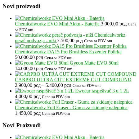
Novi proizvodi
Chemicalworkz EVO Mini Akku - Baterija
3.000,00
рсд
Cena
sa PDV-om
Chemicalworkz
perač podvozja - niži
7.500,00
рсд
Cena sa PDV-om
Chemicalworkz DA15 Pro Brushless Exzenter Polirka
50.000,00
рсд
Cena sa PDV-om
Gyeon Matte EVO 50ml
14.000,00
рсд
Cena sa PDV-om
CARPRO ULTRA CUT EXTREME CUT COMPOUND
Raspon
2.900,00
рсд
–
5.400,00
рсд
Cena sa PDV-om
cena:
Ewocar raspršivač 3 u 1 2L
od
4.000,00
рсд
Cena sa PDV-om
2.900,00 рсд
do
Chemicalworkz Foil Eraser - Guma za skidanje nalepnica
5.400,00 рсд
1.450,00
рсд
Cena sa PDV-om
Footer
Novi Proizvodi