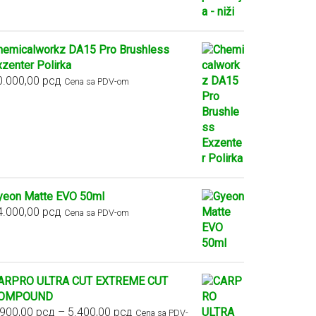
hemicalworkz DA15 Pro Brushless
xzenter Polirka
0.000,00
рсд
Cena sa PDV-om
yeon Matte EVO 50ml
4.000,00
рсд
Cena sa PDV-om
ARPRO ULTRA CUT EXTREME CUT
OMPOUND
Raspon
.900,00
рсд
–
5.400,00
рсд
Cena sa PDV-