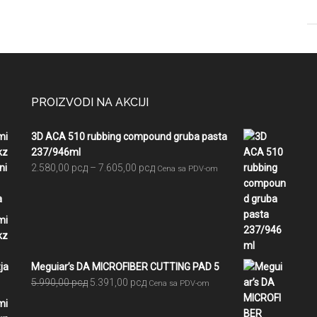
PROIZVODI NA AKCIJI
3D ACA 510 rubbing compound gruba pasta
237/946ml
Raspon
2.580,00
рсд
–
7.605,00
рсд
Cena sa PDV-om
cena:
od
2.580,00 рсд
do
7.605,00 рсд
Meguiar’s DA MICROFIBER CUTTING PAD 5
Originalna
Trenutna
5.990,00
рсд
5.391,00
рсд
Cena sa PDV-om
cena
cena
je
je: