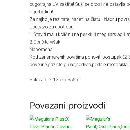
dugotrajna UV zaštita! Suši se brzo i ne ostavlj
ogrebotina!
Za najbolje reziltate, naneti na čistu I hladnu površ
Uputstvo za upotrebu:
1.Staviti malu količinu na peškir ili meguiars apli
2.Obrišite višak.
Napomena:
Kod zanemarenih površina ponoviti postupak (2-3)
površine,gazište guma,sedišta,pedale motocikla.
Pakovanje: 12oz / 355ml
Povezani proizvodi