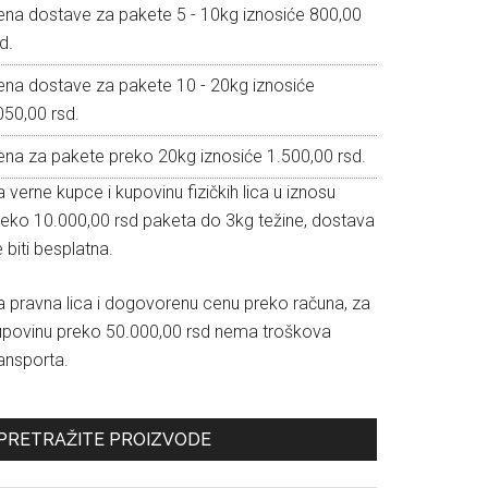
ena dostave za pakete 5 - 10kg iznosiće 800,00
d.
ena dostave za pakete 10 - 20kg iznosiće
050,00 rsd.
ena za pakete preko 20kg iznosiće 1.500,00 rsd.
 verne kupce i kupovinu fizičkih lica u iznosu
reko 10.000,00 rsd paketa do 3kg težine, dostava
 biti besplatna.
a pravna lica i dogovorenu cenu preko računa, za
upovinu preko 50.000,00 rsd nema troškova
ansporta.
PRETRAŽITE PROIZVODE