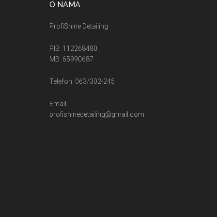
O NAMA
ProfiShine Detailing
PIB: 112268480
MB: 65990687
Telefon: 063/302-245
Email:
profishinedetailing@gmail.com