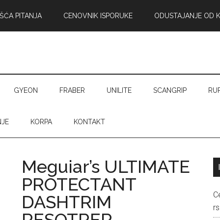
ŠĆA PITANJA
CENOVNIK ISPORUKE
ODUSTAJANJE OD 
GYEON
FRABER
UNILITE
SCANGRIP
RU
NJE
KORPA
KONTAKT
Meguiar’s ULTIMATE
PROTECTANT
C
DASHTRIM
rs
RESOTRER