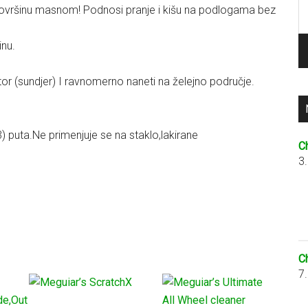
P
a površinu masnom! Podnosi pranje i kišu na podlogama bez
za
inu.
kator (sundjer) I ravnomerno naneti na želejno područje.
 puta.Ne primenjuje se na staklo,lakirane
C
3
C
7