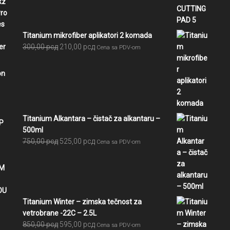
bila:
5.391,00 рсд.
5.990,00 рсд.
Titanium mikrofiber aplikatori 2 komada
Originalna
Trenutna
300,00
рсд
210,00
рсд
Cena sa PDV-om
cena
cena
je
je:
bila:
210,00 рсд.
300,00 рсд.
Titanium Alkantara – čistač za alkantaru –
500ml
Originalna
Trenutna
750,00
рсд
525,00
рсд
Cena sa PDV-om
cena
cena
je
je:
bila:
525,00 рсд.
750,00 рсд.
Titanium Winter – zimska tečnost za
vetrobrane -22C – 2.5L
Originalna
Trenutna
850,00
рсд
595,00
рсд
Cena sa PDV-om