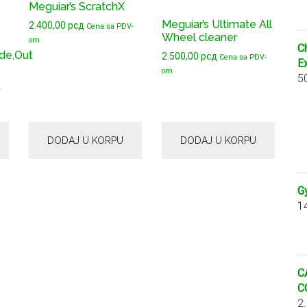
Meguiar’s ScratchX
Meguiar’s Ultimate All
2.400,00
рсд
Cena sa PDV-
Wheel cleaner
om
C
ide,Out
2.500,00
рсд
Cena sa PDV-
E
om
5
-
DODAJ U KORPU
DODAJ U KORPU
G
1
C
C
2