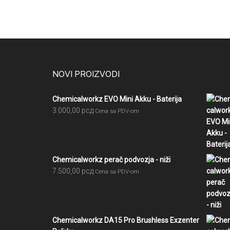
Footer
NOVI PROIZVODI
Chemicalworkz EVO Mini Akku - Baterija
3.000,00
рсд
Cena sa PDV-om
Chemicalworkz perač podvozja - niži
7.500,00
рсд
Cena sa PDV-om
Chemicalworkz DA15 Pro Brushless Exzenter