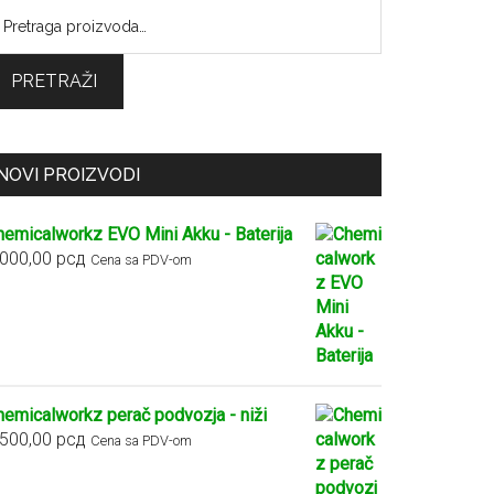
retraga
:
PRETRAŽI
NOVI PROIZVODI
hemicalworkz EVO Mini Akku - Baterija
.000,00
рсд
Cena sa PDV-om
hemicalworkz perač podvozja - niži
.500,00
рсд
Cena sa PDV-om