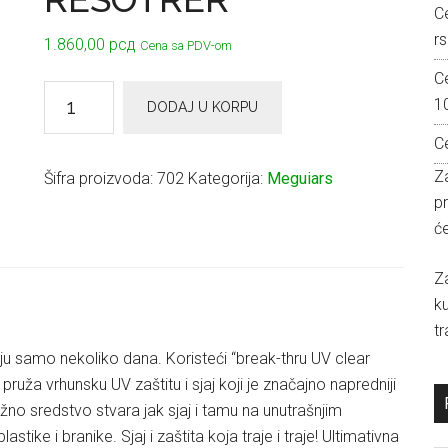
C
rs
1.860,00
рсд
Cena sa PDV-om
C
Meguiar’s
1
DODAJ U KORPU
ULTIMATE
C
PROTECTANT
DASHTRIM
Za
Šifra proizvoda:
702
Kategorija:
Meguiars
RESOTRER
p
količina
će
Z
k
tr
aju samo nekoliko dana. Koristeći “break-thru UV clear
uža vrhunsku UV zaštitu i sjaj koji je značajno napredniji
no sredstvo stvara jak sjaj i tamu na unutrašnjim
tike i branike. Sjaj i zaštita koja traje i traje! Ultimativna