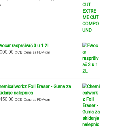
cena:
m
od
2.900,00 рсд
do
5.400,00 рсд
wocar raspršivač 3 u 1 2L
.000,00
рсд
Cena sa PDV-om
hemicalworkz Foil Eraser - Guma za
kidanje nalepnica
.450,00
рсд
Cena sa PDV-om