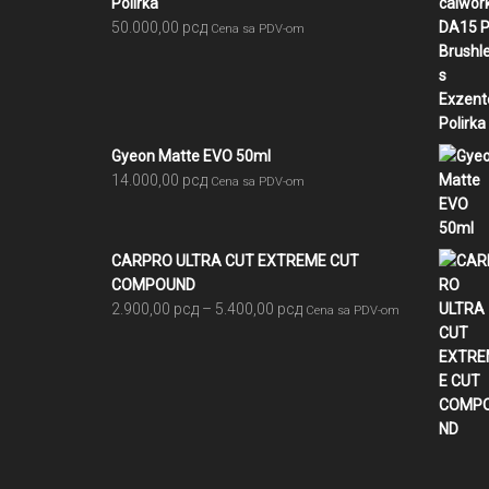
Polirka
50.000,00
рсд
Cena sa PDV-om
Gyeon Matte EVO 50ml
14.000,00
рсд
Cena sa PDV-om
CARPRO ULTRA CUT EXTREME CUT
COMPOUND
Raspon
2.900,00
рсд
–
5.400,00
рсд
Cena sa PDV-om
cena:
od
2.900,00 рсд
do
5.400,00 рсд