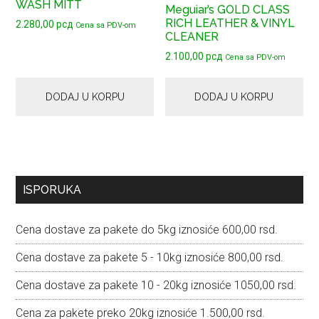
WASH MITT
Meguiar’s GOLD CLASS
RICH LEATHER & VINYL
2.280,00
рсд
Cena sa PDV-om
CLEANER
2.100,00
рсд
Cena sa PDV-om
DODAJ U KORPU
DODAJ U KORPU
Primary
ISPORUKA
Sidebar
Cena dostave za pakete do 5kg iznosiće 600,00 rsd.
Cena dostave za pakete 5 - 10kg iznosiće 800,00 rsd.
Cena dostave za pakete 10 - 20kg iznosiće 1050,00 rsd.
Cena za pakete preko 20kg iznosiće 1.500,00 rsd.