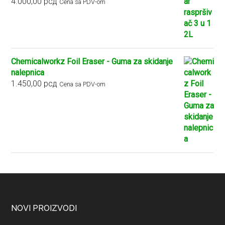
4.000,00
рсд
Cena sa PDV-om
Chemicalworkz Foil Eraser - Guma za skidanje
nalepnica
1.450,00
рсд
Cena sa PDV-om
Footer
NOVI PROIZVODI