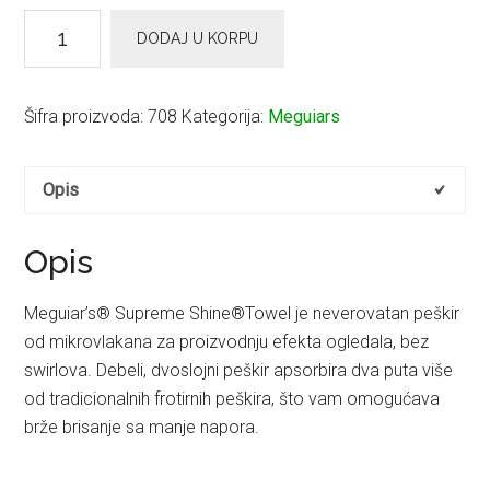
Meguiar’s
DODAJ U KORPU
SUPREME
SHINE
MICROFIBRE
Šifra proizvoda:
708
Kategorija:
Meguiars
TOWEL
količina
Opis
Opis
Meguiar’s® Supreme Shine®Towel je neverovatan peškir
od mikrovlakana za proizvodnju efekta ogledala, bez
swirlova. Debeli, dvoslojni peškir apsorbira dva puta više
od tradicionalnih frotirnih peškira, što vam omogućava
brže brisanje sa manje napora.