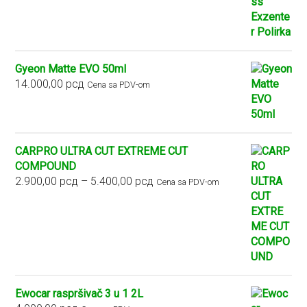
Gyeon Matte EVO 50ml
14.000,00
рсд
Cena sa PDV-om
CARPRO ULTRA CUT EXTREME CUT
COMPOUND
Raspon
2.900,00
рсд
–
5.400,00
рсд
Cena sa PDV-om
cena:
od
2.900,00 рсд
do
5.400,00 рсд
Ewocar raspršivač 3 u 1 2L