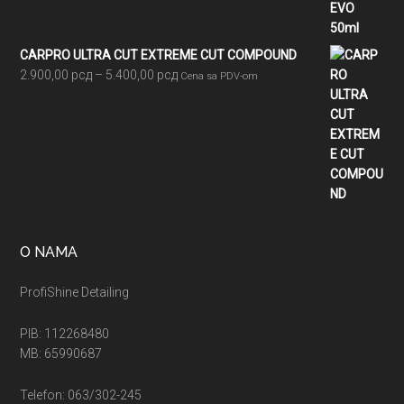
CARPRO ULTRA CUT EXTREME CUT COMPOUND
Raspon
2.900,00
рсд
–
5.400,00
рсд
Cena sa PDV-om
cena:
od
2.900,00 рсд
do
5.400,00 рсд
O NAMA
ProfiShine Detailing
PIB: 112268480
MB: 65990687
Telefon: 063/302-245