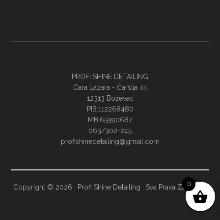
PROFI SHINE DETAILING
Cara Lazara - Ĉaršija 44
12313 Boževac
PIB:112268480
MB:65990687
063/302-245
profishinedetailing@gmail.com
0
Copyright © 2026 · Profi Shine Detailing · Sva Prava Zadržana