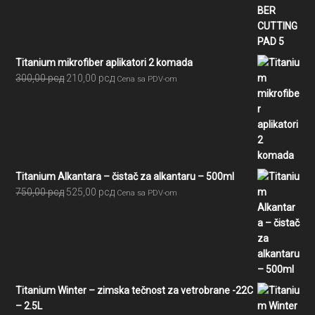
je
je:
bila:
5.391,00 рсд.
5.990,00 рсд.
Titanium mikrofiber aplikatori 2 komada
Originalna
Trenutna
300,00
рсд
210,00
рсд
Cena sa PDV-om
cena
cena
je
je:
bila:
210,00 рсд.
300,00 рсд.
Titanium Alkantara – čistač za alkantaru – 500ml
Originalna
Trenutna
750,00
рсд
525,00
рсд
Cena sa PDV-om
cena
cena
je
je:
bila:
525,00 рсд.
750,00 рсд.
Titanium Winter – zimska tečnost za vetrobrane -22C
– 2.5L