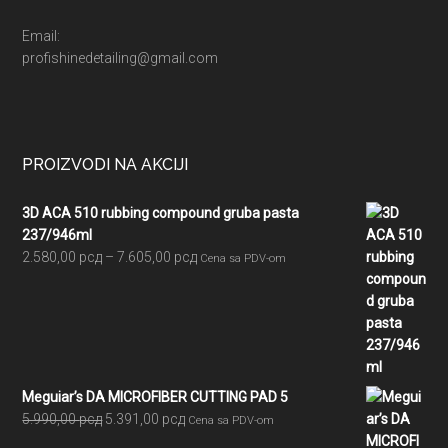
Email:
profishinedetailing@gmail.com
PROIZVODI NA AKCIJI
3D ACA 510 rubbing compound gruba pasta
237/946ml
Raspon
2.580,00
рсд
–
7.605,00
рсд
Cena sa PDV-om
cena:
od
2.580,00 рсд
do
7.605,00 рсд
Meguiar’s DA MICROFIBER CUTTING PAD 5
Originalna
Trenutna
5.990,00
рсд
5.391,00
рсд
Cena sa PDV-om
cena
cena