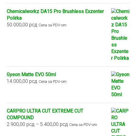
Chemicalworkz DA15 Pro Brushless Exzenter
Polirka
50.000,00
рсд
Cena sa PDV-om
Gyeon Matte EVO 50ml
14.000,00
рсд
Cena sa PDV-om
CARPRO ULTRA CUT EXTREME CUT
COMPOUND
Raspon
2.900,00
рсд
–
5.400,00
рсд
Cena sa PDV-om
cena: