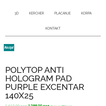
3D
KERCHER
PLAĆANJE
KORPA
KONTAKT
Akcija!
POLYTOP ANTI
HOLOGRAM PAD
PURPLE EXCENTAR
140X25
Originalna
Trenutna