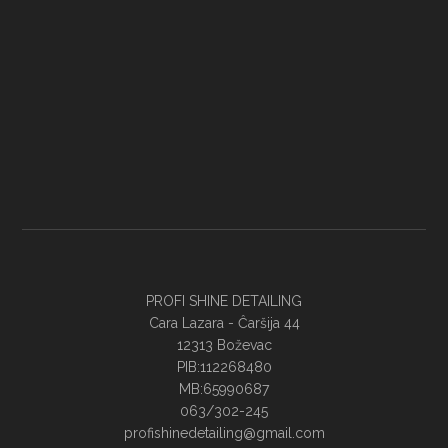
PROFI SHINE DETAILING
Cara Lazara - Ĉaršija 44
12313 Boževac
PIB:112268480
MB:65990687
063/302-245
profishinedetailing@gmail.com