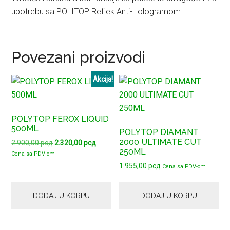
upotrebu sa POLITOP Reflek Anti-Hologramom.
Povezani proizvodi
Akcija!
POLYTOP FEROX LIQUID
500ML
POLYTOP DIAMANT
2000 ULTIMATE CUT
Originalna
Trenutna
2.900,00
рсд
2.320,00
рсд
250ML
cena
cena
Cena sa PDV-om
je
je:
1.955,00
рсд
Cena sa PDV-om
bila:
2.320,00 рсд.
2.900,00 рсд.
DODAJ U KORPU
DODAJ U KORPU