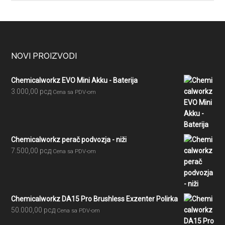
Footer
NOVI PROIZVODI
Chemicalworkz EVO Mini Akku - Baterija
3.000,00
рсд
Cena sa PDV-om
Chemicalworkz perač podvozja - niži
7.500,00
рсд
Cena sa PDV-om
Chemicalworkz DA15 Pro Brushless Exzenter Polirka
50.000,00
рсд
Cena sa PDV-om