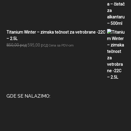
je
je:
bila:
525,00 рсд.
750,00 рсд.
Titanium Winter – zimska tečnost za vetrobrane -22C
– 2.5L
Originalna
Trenutna
850,00
рсд
595,00
рсд
Cena sa PDV-om
cena
cena
je
je:
bila:
595,00 рсд.
850,00 рсд.
GDE SE NALAZIMO: