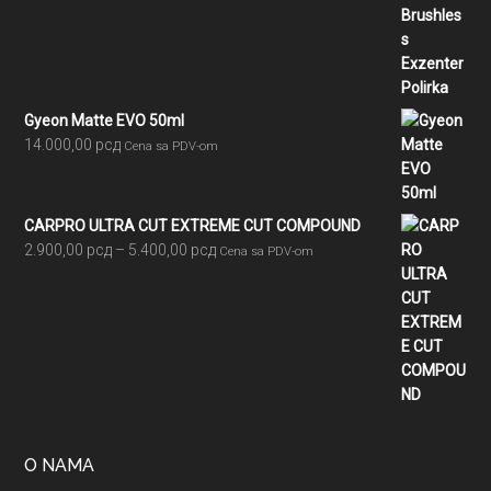
Gyeon Matte EVO 50ml
14.000,00
рсд
Cena sa PDV-om
CARPRO ULTRA CUT EXTREME CUT COMPOUND
Raspon
2.900,00
рсд
–
5.400,00
рсд
Cena sa PDV-om
cena:
od
2.900,00 рсд
do
5.400,00 рсд
O NAMA