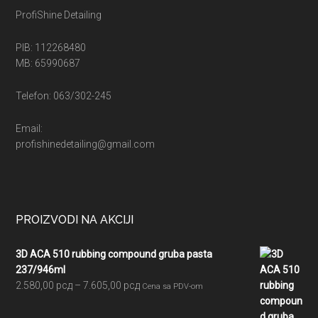
ProfiShine Detailing
PIB: 112268480
MB: 65990687
Telefon: 063/302-245
Email:
profishinedetailing@gmail.com
PROIZVODI NA AKCIJI
3D ACA 510 rubbing compound gruba pasta
237/946ml
Raspon
2.580,00
рсд
–
7.605,00
рсд
Cena sa PDV-om
cena:
od