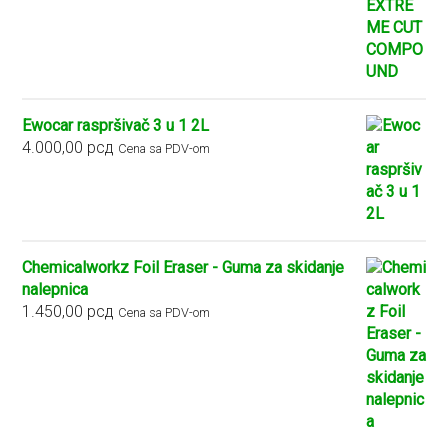
od
2.900,00 рсд
do
5.400,00 рсд
Ewocar raspršivač 3 u 1 2L
4.000,00
рсд
Cena sa PDV-om
Chemicalworkz Foil Eraser - Guma za skidanje
nalepnica
1.450,00
рсд
Cena sa PDV-om