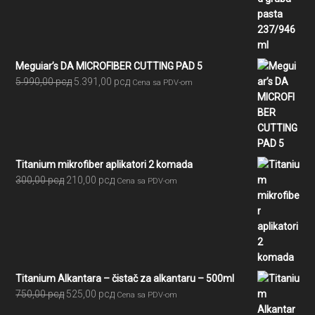
2.580,00 рсд
do
7.605,00 рсд
Meguiar’s DA MICROFIBER CUTTING PAD 5
Originalna
Trenutna
5.990,00
рсд
5.391,00
рсд
Cena sa PDV-om
cena
cena
je
je:
bila:
5.391,00 рсд.
5.990,00 рсд.
Titanium mikrofiber aplikatori 2 komada
Originalna
Trenutna
300,00
рсд
210,00
рсд
Cena sa PDV-om
cena
cena
je
je:
bila:
210,00 рсд.
300,00 рсд.
Titanium Alkantara – čistač za alkantaru – 500ml
Originalna
Trenutna
750,00
рсд
525,00
рсд
Cena sa PDV-om
cena
cena