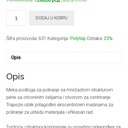
1.610,00
рсд
1.288,00
рсд
Cena sa PDV-om
cena
cena
je
je:
POLYTOP
DODAJ U KORPU
bila:
1.288,00 рсд.
ANTI
1.610,00 рсд.
HOLOGRAM
PAD
Šifra proizvoda:
631
Kategorija:
Polytop
Oznaka:
25%
PURPLE
EXCENTAR
Opis
140X25
količina
Opis
Meka podloga za poliranje sa mrežastom strukturom
pene sa otvorenim ćelijama i otvorom za centriranje.
Trapezni oblik prilagođen ekscentričnim mašinama za
poliranje za uštedu materijala i efikasan rad.
Tvrdoća i struktura kompresije su posebno prilagođeni za