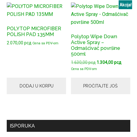
Akcija!
POLYTOP MICROFIBER
POLISH PAD 135MM
Polytop Wipe Down
Active Spray –
2.070,00
рсд
Cena sa PDV-om
Odmašćivač površine
500ml
Originalna
Trenutn
1.630,00
рсд
1.304,00
рсд
cena
cena
Cena sa PDV-om
je
je:
bila:
1.304,00
DODAJ U KORPU
PROČITAJTE JOŠ
1.630,00 рсд.
Primary
ISPORUKA
Sidebar