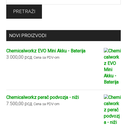
za:
PRETRAŽI
NOVI PROIZVODI
Chemicalworkz EVO Mini Akku - Baterija
3.000,00
рсд
Cena sa PDV-om
Chemicalworkz perač podvozja - niži
7.500,00
рсд
Cena sa PDV-om