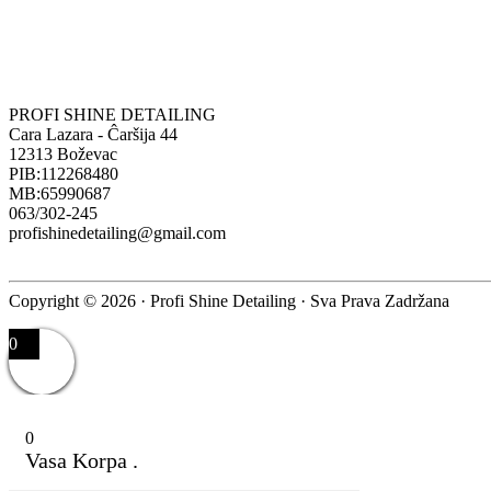
PROFI SHINE DETAILING
Cara Lazara - Ĉaršija 44
12313 Boževac
PIB:112268480
MB:65990687
063/302-245
profishinedetailing@gmail.com
Copyright © 2026 · Profi Shine Detailing · Sva Prava Zadržana
0
0
Vasa Korpa .