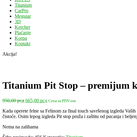
Titanium
CarPro
Meguiar
3D
Kercher
Plaćanje
Korpa
Kontakt
Akcija!
Titanium Pit Stop – premijum 
Originalna
Trenutna
950,00
рсд
665,00
рсд
Cena sa PDV-om
cena
cena
Kada operete felne sa Felinom za final touch savršenog izgleda Vaših 
je
je:
čistoće. Osim lepog izgleda Pit stop pruža i zaštitu od pucanja i beljen
bila:
665,00 рсд.
950,00 рсд.
Nema na zalihama