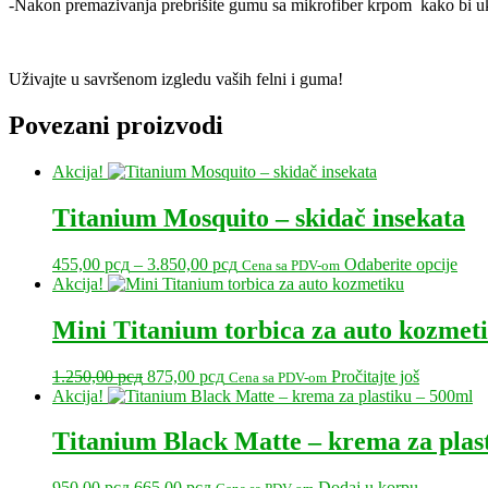
-Nakon premazivanja prebrišite gumu sa mikrofiber krpom kako bi uklo
Uživajte u savršenom izgledu vaših felni i guma!
Povezani proizvodi
Akcija!
Titanium Mosquito – skidač insekata
Raspon
Ova
455,00
рсд
–
3.850,00
рсд
Odaberite opcije
Cena sa PDV-om
cena:
proi
Akcija!
od
ima
455,00 рсд
više
Mini Titanium torbica za auto kozmet
do
varij
3.850,00 рсд
Opci
Originalna
Trenutna
1.250,00
рсд
875,00
рсд
Pročitajte još
Cena sa PDV-om
mog
cena
cena
Akcija!
biti
je
je:
izab
bila:
875,00 рсд.
Titanium Black Matte – krema za plas
na
1.250,00 рсд.
stran
proi
Originalna
Trenutna
950,00
рсд
665,00
рсд
Dodaj u korpu