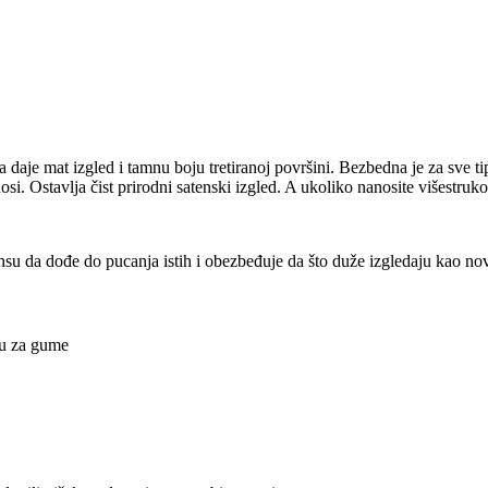
aje mat izgled i tamnu boju tretiranoj površini. Bezbedna je za sve ti
osi. Ostavlja čist prirodni satenski izgled. A ukoliko nanosite višestr
su da dođe do pucanja istih i obezbeđuje da što duže izgledaju kao nov
tku za gume