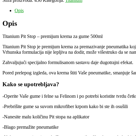
Šifra proizvoda:
456
Kategorija:
Titanium
Opis
Opis
Titanium Pit Stop – premijum krema za gume 500ml
Titanium Pit Stop je premijum krema za premazivanje pneumatika koja d
Vrhunska formulacija nije lepljiva na dodir, može višestruko da se nan
Zahvaljujući specijalno formulisanom sastavu daje dugotrajni efekat.
Pored prelepog izgleda, ova krema štiti Vaše pneumatike, smanjuje šan
Kako se upotrebljava?
-Operite Vaše gume i felne sa Felinom i po potrebi koristite tvrdu če
-Prebrišite gume sa suvom mikrofiber krpom kako bi ste ih osušili
-Nanesite malu količinu Pit stopa na aplikator
-Blago premažite pneumatike