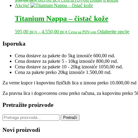
Cena sa PDV-om
cena
cena
Akcija!
je
je:
bila:
665,00 рсд.
Titanium Nappa – čistač kože
950,00 рсд.
Raspon
Ova
595,00
рсд
–
4.550,00
рсд
Odaberite opcije
Cena sa PDV-om
cena:
proi
od
ima
Primary
Isporuka
595,00 рсд
više
Sidebar
do
varij
Cena dostave za pakete do 5kg iznosiće 600,00 rsd.
4.550,00 рсд
Opci
Cena dostave za pakete 5 - 10kg iznosiće 800,00 rsd.
mog
Cena dostave za pakete 10 - 20kg iznosiće 1050,00 rsd.
biti
Cena za pakete preko 20kg iznosiće 1.500,00 rsd.
izab
na
Za verne kupce i kupovinu fizičkih lica u iznosu preko 10.000,00 rsd p
stran
proi
Za pravna lica i dogovorenu cenu preko računa, za kupovinu preko 50
Pretražite proizvode
Pretraga
Pretraži
za:
Novi proizvodi