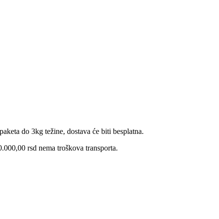
j
zvod
anti.
je
u
rane
aketa do 3kg težine, dostava će biti besplatna.
ici
zvoda.
.000,00 rsd nema troškova transporta.