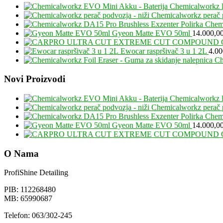
Chemicalworkz 
Chemicalworkz perač p
Chemi
Gyeon Matte EVO 50ml
14.000,0
Ewocar raspršivač 3 u 1 2L
4.0
Ch
Footer
Novi Proizvodi
Chemicalworkz 
Chemicalworkz perač p
Chemi
Gyeon Matte EVO 50ml
14.000,0
O Nama
ProfiShine Detailing
PIB: 112268480
MB: 65990687
Telefon: 063/302-245