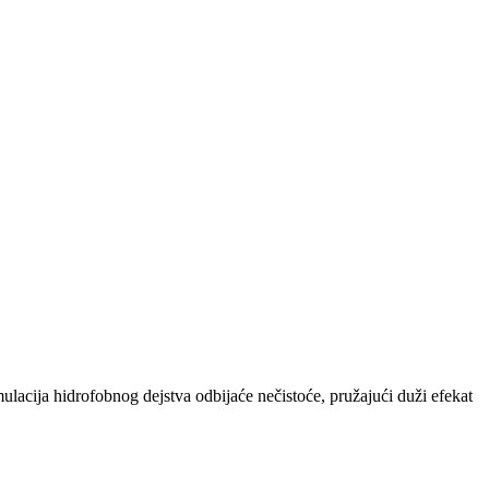
ulacija hidrofobnog dejstva odbijaće nečistoće, pružajući duži efekat