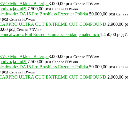
EVO Mini Akku - Baterija
3.000,00
рсд
Cena sa PDV-om
odvozja - niži
7.500,00
рсд
Cena sa PDV-om
calworkz DA15 Pro Brushless Exzenter Polirka
50.000,00
рсд
Cena s
0
рсд
Cena sa PDV-om
CARPRO ULTRA CUT EXTREME CUT COMPOUND
2.900,00
р
00,00
рсд
Cena sa PDV-om
emicalworkz Foil Eraser - Guma za skidanje nalepnica
1.450,00
рсд
C
EVO Mini Akku - Baterija
3.000,00
рсд
Cena sa PDV-om
odvozja - niži
7.500,00
рсд
Cena sa PDV-om
calworkz DA15 Pro Brushless Exzenter Polirka
50.000,00
рсд
Cena s
0
рсд
Cena sa PDV-om
CARPRO ULTRA CUT EXTREME CUT COMPOUND
2.900,00
р