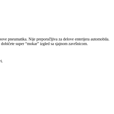
pove pneumatika. Nije preporučljiva za delove enterijera automobila.
uko dobićete super “mokar” izgled sa sjajnom završnicom.
i.