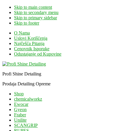
Skip to main content
Skip to secondary menu
Skip to primary sidebar
Skip to footer
O Nama
Uslovi Korišćenja
Najčešća Pitanja
Cenovnik Isporuke
Odustajanje od Kupovine
Profi Shine Detailing
Prodaja Detailing Opreme
Shop
chemicalworkz
Ewocar
Gyeon
Fraber
Unilite
SCANGRIP
RUPES