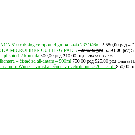
ACA 510 rubbing compound gruba pasta 237/946ml
2.580,00
рсд
–
7
Originalna
Tr
’s DA MICROFIBER CUTTING PAD 5
5.990,00
рсд
5.391,00
рсд
Ce
Originalna
Trenutna
cena
ce
 aplikatori 2 komada
300,00
рсд
210,00
рсд
Cena sa PDV-om
cena
cena
Originalna
je
Trenutna
je:
kantara – čistač za alkantaru – 500ml
750,00
рсд
525,00
рсд
Cena sa P
je
je:
cena
bila:
cena
5.
Titanium Winter – zimska tečnost za vetrobrane -22C – 2.5L
850,00
р
bila:
210,00 рсд.
je
5.990,00 рсд.
je:
300,00 рсд.
bila:
525,00 рс
750,00 рсд.