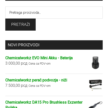
Pretraga
za:
PRETRAŽI
NOVI PROIZVODI
Chemicalworkz EVO Mini Akku - Baterija
3.000,00
рсд
Cena sa PDV-om
Chemicalworkz perač podvozja - niži
7.500,00
рсд
Cena sa PDV-om
Chemicalworkz DA15 Pro Brushless Exzenter
Polirka