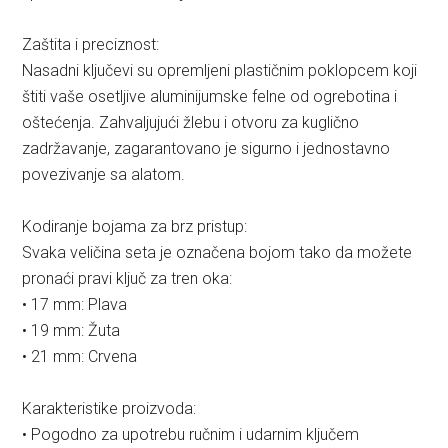
Zaštita i preciznost:
Nasadni ključevi su opremljeni plastičnim poklopcem koji
štiti vaše osetljive aluminijumske felne od ogrebotina i
oštećenja. Zahvaljujući žlebu i otvoru za kuglično
zadržavanje, zagarantovano je sigurno i jednostavno
povezivanje sa alatom.
Kodiranje bojama za brz pristup:
Svaka veličina seta je označena bojom tako da možete
pronaći pravi ključ za tren oka:
• 17 mm: Plava
• 19 mm: Žuta
• 21 mm: Crvena
Karakteristike proizvoda:
• Pogodno za upotrebu ručnim i udarnim ključem