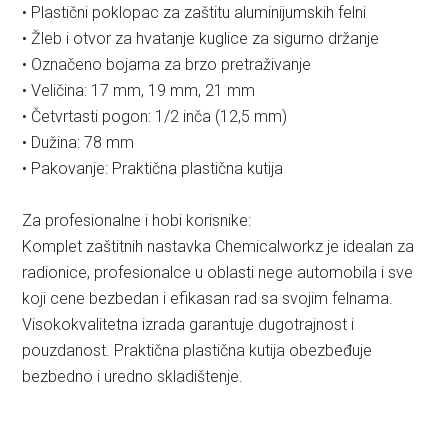
• Plastični poklopac za zaštitu aluminijumskih felni
• Žleb i otvor za hvatanje kuglice za sigurno držanje
• Označeno bojama za brzo pretraživanje
• Veličina: 17 mm, 19 mm, 21 mm
• Četvrtasti pogon: 1/2 inča (12,5 mm)
• Dužina: 78 mm
• Pakovanje: Praktična plastična kutija
Za profesionalne i hobi korisnike:
Komplet zaštitnih nastavka Chemicalworkz je idealan za
radionice, profesionalce u oblasti nege automobila i sve
koji cene bezbedan i efikasan rad sa svojim felnama.
Visokokvalitetna izrada garantuje dugotrajnost i
pouzdanost. Praktična plastična kutija obezbeđuje
bezbedno i uredno skladištenje.