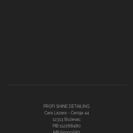
PROFI SHINE DETAILING
Cara Lazara - Ĉaršija 44
12313 Boževac
PIB:112268480
MB:65990687