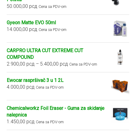
50.000,00
рсд
Cena sa PDV-om
Gyeon Matte EVO 50ml
14.000,00
рсд
Cena sa PDV-om
CARPRO ULTRA CUT EXTREME CUT
COMPOUND
Raspon
2.900,00
рсд
–
5.400,00
рсд
Cena sa PDV-om
cena:
od
Ewocar raspršivač 3 u 1 2L
2.900,00 рсд
4.000,00
рсд
Cena sa PDV-om
do
5.400,00 рсд
Chemicalworkz Foil Eraser - Guma za skidanje
nalepnica
1.450,00
рсд
Cena sa PDV-om