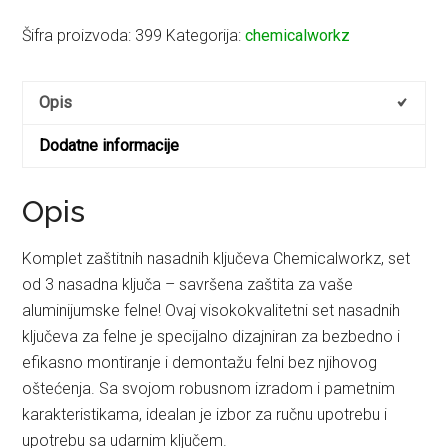
zaštitnih
nasadnih
Šifra proizvoda:
399
Kategorija:
chemicalworkz
ključeva
1/2
Opis
17,19
i
Dodatne informacije
21
količina
Opis
Komplet zaštitnih nasadnih ključeva Chemicalworkz, set
od 3 nasadna ključa – savršena zaštita za vaše
aluminijumske felne! Ovaj visokokvalitetni set nasadnih
ključeva za felne je specijalno dizajniran za bezbedno i
efikasno montiranje i demontažu felni bez njihovog
oštećenja. Sa svojom robusnom izradom i pametnim
karakteristikama, idealan je izbor za ručnu upotrebu i
upotrebu sa udarnim ključem.