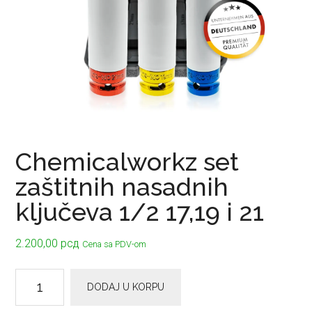
Chemicalworkz set
zaštitnih nasadnih
ključeva 1/2 17,19 i 21
2.200,00
рсд
Cena sa PDV-om
Chemicalworkz
DODAJ U KORPU
set