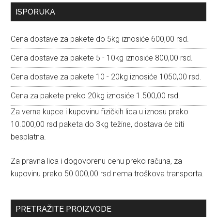
Primary
ISPORUKA
Sidebar
Cena dostave za pakete do 5kg iznosiće 600,00 rsd.
Cena dostave za pakete 5 - 10kg iznosiće 800,00 rsd.
Cena dostave za pakete 10 - 20kg iznosiće 1050,00 rsd.
Cena za pakete preko 20kg iznosiće 1.500,00 rsd.
Za verne kupce i kupovinu fizičkih lica u iznosu preko
10.000,00 rsd paketa do 3kg težine, dostava će biti
besplatna.
Za pravna lica i dogovorenu cenu preko računa, za
kupovinu preko 50.000,00 rsd nema troškova transporta.
PRETRAŽITE PROIZVODE