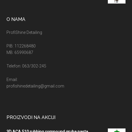
cena:
od
2.900,00 рсд
O NAMA
do
5.400,00 рсд
ProfiShine Detailing
PIB: 112268480
MB: 65990687
Telefon: 063/302-245
Email:
profishinedetailing@gmail.com
PROIZVODI NA AKCIJI
3D ACA 510 rubbing compound gruba pasta