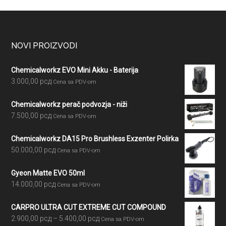
Footer
NOVI PROIZVODI
Chemicalworkz EVO Mini Akku - Baterija
3.000,00
рсд
Cena sa PDV-om
Chemicalworkz perač podvozja - niži
7.500,00
рсд
Cena sa PDV-om
Chemicalworkz DA15 Pro Brushless Exzenter Polirka
50.000,00
рсд
Cena sa PDV-om
Gyeon Matte EVO 50ml
14.000,00
рсд
Cena sa PDV-om
CARPRO ULTRA CUT EXTREME CUT COMPOUND
Raspon
2.900,00
рсд
–
5.400,00
рсд
Cena sa PDV-om