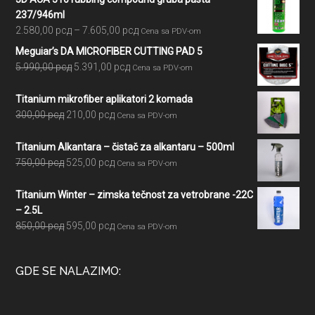
237/946ml
Raspon
2.580,00
рсд
–
7.605,00
рсд
Cena sa PDV-om
cena:
Meguiar’s DA MICROFIBER CUTTING PAD 5
od
Originalna
Trenutna
5.990,00
рсд
5.391,00
рсд
Cena sa PDV-om
2.580,00 рсд
cena
cena
do
je
je:
Titanium mikrofiber aplikatori 2 komada
7.605,00 рсд
bila:
5.391,00 рсд.
Originalna
Trenutna
300,00
рсд
210,00
рсд
Cena sa PDV-om
5.990,00 рсд.
cena
cena
je
je:
Titanium Alkantara – čistač za alkantaru – 500ml
bila:
210,00 рсд.
Originalna
Trenutna
750,00
рсд
525,00
рсд
Cena sa PDV-om
300,00 рсд.
cena
cena
je
je:
Titanium Winter – zimska tečnost za vetrobrane -22C
bila:
525,00 рсд.
– 2.5L
750,00 рсд.
Originalna
Trenutna
850,00
рсд
595,00
рсд
Cena sa PDV-om
cena
cena
je
je:
GDE SE NALAZIMO:
bila:
595,00 рсд.
850,00 рсд.