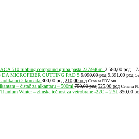
ACA 510 rubbing compound gruba pasta 237/946ml
2.580,00
рсд
–
7
Originalna
Tr
’s DA MICROFIBER CUTTING PAD 5
5.990,00
рсд
5.391,00
рсд
Ce
Originalna
Trenutna
cena
ce
 aplikatori 2 komada
300,00
рсд
210,00
рсд
Cena sa PDV-om
cena
cena
Originalna
je
Trenutna
je:
kantara – čistač za alkantaru – 500ml
750,00
рсд
525,00
рсд
Cena sa P
je
je:
cena
bila:
cena
5.
Titanium Winter – zimska tečnost za vetrobrane -22C – 2.5L
850,00
р
bila:
210,00 рсд.
je
5.990,00 рсд.
je:
300,00 рсд.
bila:
525,00 рс
750,00 рсд.