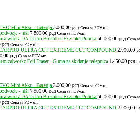
EVO Mini Akku - Baterija
3.000,00
рсд
Cena sa PDV-om
odvozja - niži
7.500,00
рсд
Cena sa PDV-om
calworkz DA15 Pro Brushless Exzenter Polirka
50.000,00
рсд
Cena s
0
рсд
Cena sa PDV-om
CARPRO ULTRA CUT EXTREME CUT COMPOUND
2.900,00
р
00,00
рсд
Cena sa PDV-om
emicalworkz Foil Eraser - Guma za skidanje nalepnica
1.450,00
рсд
C
EVO Mini Akku - Baterija
3.000,00
рсд
Cena sa PDV-om
odvozja - niži
7.500,00
рсд
Cena sa PDV-om
calworkz DA15 Pro Brushless Exzenter Polirka
50.000,00
рсд
Cena s
0
рсд
Cena sa PDV-om
CARPRO ULTRA CUT EXTREME CUT COMPOUND
2.900,00
р