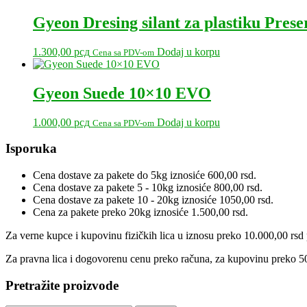
Gyeon Dresing silant za plastiku Prese
1.300,00
рсд
Dodaj u korpu
Cena sa PDV-om
Gyeon Suede 10×10 EVO
1.000,00
рсд
Dodaj u korpu
Cena sa PDV-om
Primary
Isporuka
Sidebar
Cena dostave za pakete do 5kg iznosiće 600,00 rsd.
Cena dostave za pakete 5 - 10kg iznosiće 800,00 rsd.
Cena dostave za pakete 10 - 20kg iznosiće 1050,00 rsd.
Cena za pakete preko 20kg iznosiće 1.500,00 rsd.
Za verne kupce i kupovinu fizičkih lica u iznosu preko 10.000,00 rsd p
Za pravna lica i dogovorenu cenu preko računa, za kupovinu preko 50
Pretražite proizvode