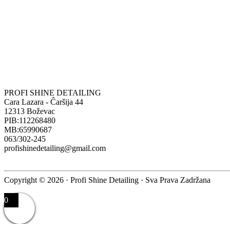
PROFI SHINE DETAILING
Cara Lazara - Ĉaršija 44
12313 Boževac
PIB:112268480
MB:65990687
063/302-245
profishinedetailing@gmail.com
Copyright © 2026 · Profi Shine Detailing · Sva Prava Zadržana
0