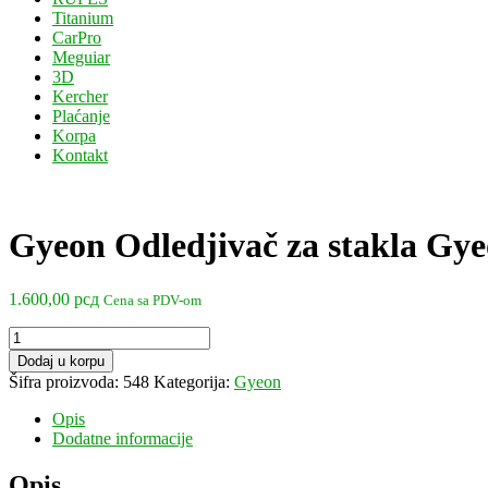
Titanium
CarPro
Meguiar
3D
Kercher
Plaćanje
Korpa
Kontakt
Gyeon Odledjivač za stakla Gye
1.600,00
рсд
Cena sa PDV-om
Gyeon
Odledjivač
Dodaj u korpu
za
Šifra proizvoda:
548
Kategorija:
Gyeon
stakla
Gyeon
Opis
Defrost
Dodatne informacije
količina
Opis