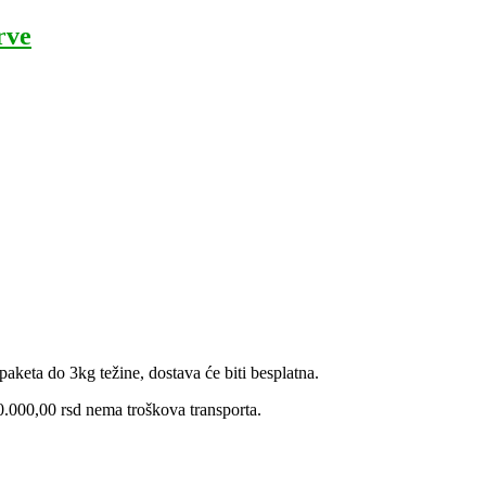
rve
aketa do 3kg težine, dostava će biti besplatna.
.000,00 rsd nema troškova transporta.