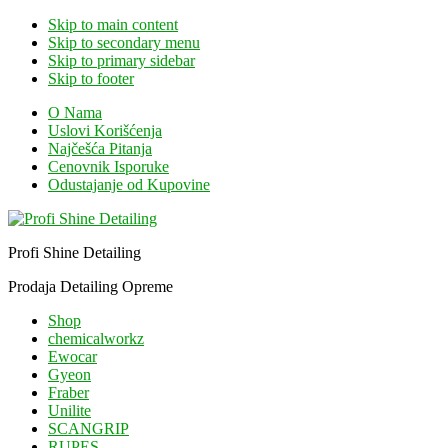
Skip to main content
Skip to secondary menu
Skip to primary sidebar
Skip to footer
O Nama
Uslovi Korišćenja
Najčešća Pitanja
Cenovnik Isporuke
Odustajanje od Kupovine
Profi Shine Detailing
Prodaja Detailing Opreme
Shop
chemicalworkz
Ewocar
Gyeon
Fraber
Unilite
SCANGRIP
RUPES