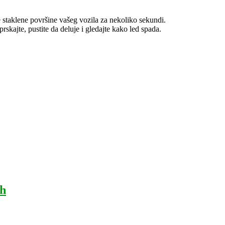
staklene površine vašeg vozila za nekoliko sekundi.
skajte, pustite da deluje i gledajte kako led spada.
sh