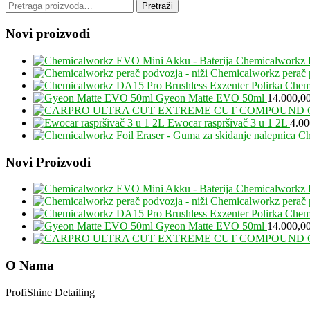
Pretraga
Pretraži
za:
Novi proizvodi
Chemicalworkz 
Chemicalworkz perač p
Chemi
Gyeon Matte EVO 50ml
14.000,0
Ewocar raspršivač 3 u 1 2L
4.0
Ch
Footer
Novi Proizvodi
Chemicalworkz 
Chemicalworkz perač p
Chemi
Gyeon Matte EVO 50ml
14.000,0
O Nama
ProfiShine Detailing