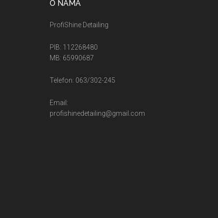
O NAMA
ProfiShine Detailing
PIB: 112268480
MB: 65990687
Telefon: 063/302-245
Email:
profishinedetailing@gmail.com