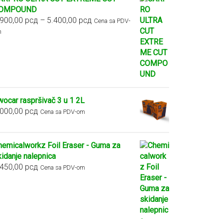
OMPOUND
Raspon
.900,00
рсд
–
5.400,00
рсд
Cena sa PDV-
cena:
m
od
2.900,00 рсд
do
5.400,00 рсд
wocar raspršivač 3 u 1 2L
.000,00
рсд
Cena sa PDV-om
hemicalworkz Foil Eraser - Guma za
kidanje nalepnica
.450,00
рсд
Cena sa PDV-om