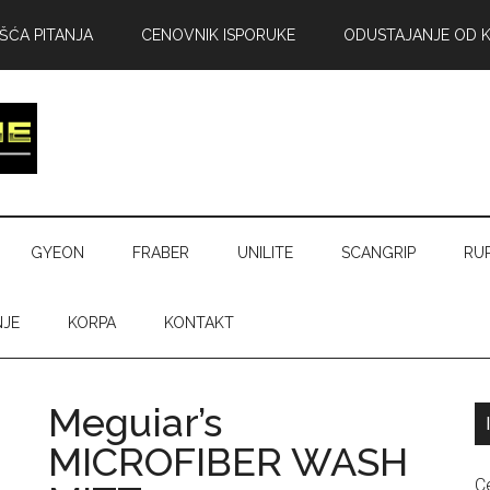
ŠĆA PITANJA
CENOVNIK ISPORUKE
ODUSTAJANJE OD 
GYEON
FRABER
UNILITE
SCANGRIP
RU
NJE
KORPA
KONTAKT
Meguiar’s
MICROFIBER WASH
C