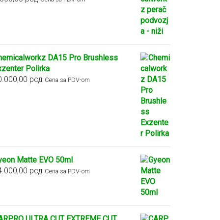
hemicalworkz DA15 Pro Brushless
xzenter Polirka
0.000,00
рсд
Cena sa PDV-om
yeon Matte EVO 50ml
4.000,00
рсд
Cena sa PDV-om
ARPRO ULTRA CUT EXTREME CUT