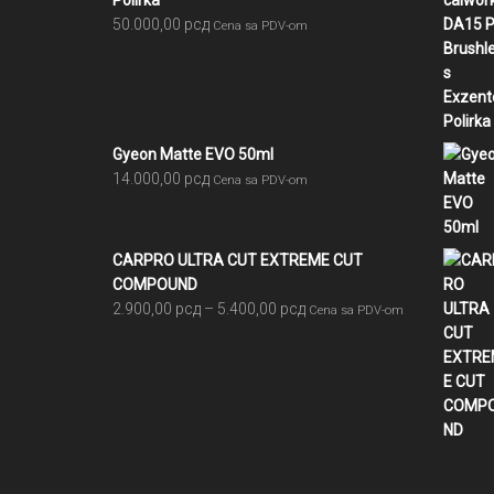
Polirka
50.000,00
рсд
Cena sa PDV-om
Gyeon Matte EVO 50ml
14.000,00
рсд
Cena sa PDV-om
CARPRO ULTRA CUT EXTREME CUT
COMPOUND
Raspon
2.900,00
рсд
–
5.400,00
рсд
Cena sa PDV-om
cena:
od
2.900,00 рсд
do
5.400,00 рсд