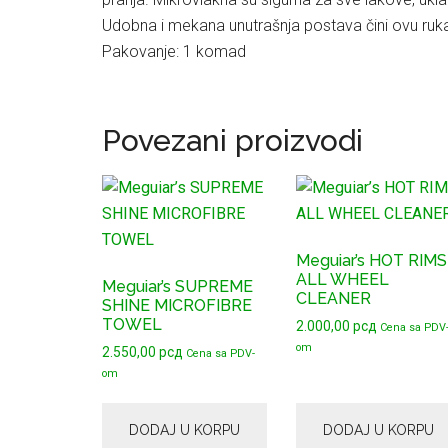
Udobna i mekana unutrašnja postava čini ovu ruk
Pakovanje: 1 komad
Povezani proizvodi
Meguiar’s HOT RIMS
ALL WHEEL
Meguiar’s SUPREME
CLEANER
SHINE MICROFIBRE
TOWEL
2.000,00
рсд
Cena sa PDV
om
2.550,00
рсд
Cena sa PDV-
om
DODAJ U KORPU
DODAJ U KORPU