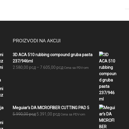
PROIZVODI NA AKCIJI
3D ACA 510 rubbing compound gruba pasta
237/946ml
Raspon
2.580,00
рсд
–
7.605,00
рсд
Cena sa PDV-om
cena:
od
2.580,00 рсд
do
7.605,00 рсд
Meguiar’s DA MICROFIBER CUTTING PAD 5
Originalna
Trenutna
5.990,00
рсд
5.391,00
рсд
Cena sa PDV-om
cena
cena
je
je: