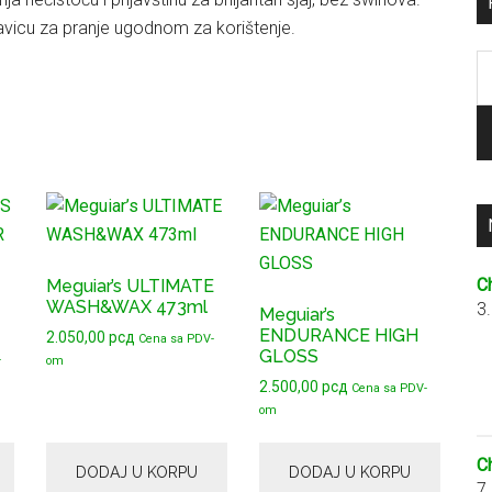
avicu za pranje ugodnom za korištenje.
P
za
C
Meguiar’s ULTIMATE
WASH&WAX 473ml
3
Meguiar’s
ENDURANCE HIGH
2.050,00
рсд
Cena sa PDV-
GLOSS
-
om
2.500,00
рсд
Cena sa PDV-
om
C
DODAJ U KORPU
DODAJ U KORPU
7