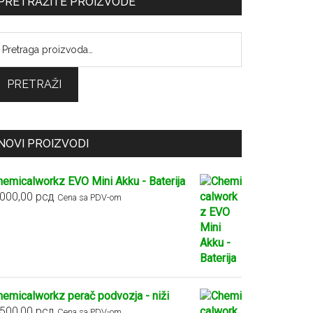
PRETRAŽITE PROIZVODE
retraga
:
PRETRAŽI
NOVI PROIZVODI
hemicalworkz EVO Mini Akku - Baterija
.000,00
рсд
Cena sa PDV-om
hemicalworkz perač podvozja - niži
.500,00
рсд
Cena sa PDV-om