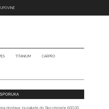
KUPOVINE
PES
TITANIUM
CARPRO
Primary
ISPORUKA
Sidebar
ena dostave za pakete do 5kg iznosiće 600,00