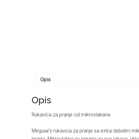
Opis
Opis
Rukavica za pranje od mikrovlakana
Meguiar’s rukavica za pranje sa extra debelim mi
pranja. Mikrovlakna su sigurna za sve lakove, uklanj