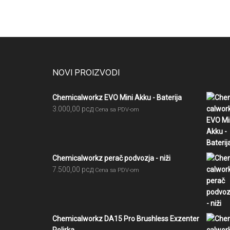
Footer
NOVI PROIZVODI
Chemicalworkz EVO Mini Akku - Baterija
3.000,00
рсд
Cena sa PDV-om
Chemicalworkz perač podvozja - niži
7.500,00
рсд
Cena sa PDV-om
Chemicalworkz DA15 Pro Brushless Exzenter