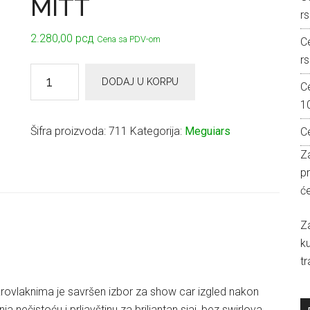
MITT
rs
2.280,00
рсд
Cena sa PDV-om
C
rs
Meguiar’s
DODAJ U KORPU
C
MICROFIBER
1
WASH
MITT
Šifra proizvoda:
711
Kategorija:
Meguiars
C
količina
Za
p
će
Z
k
tr
krovlaknima je savršen izbor za show car izgled nakon
a nečistoću i prljavštinu za briljantan sjaj, bez swirlova.