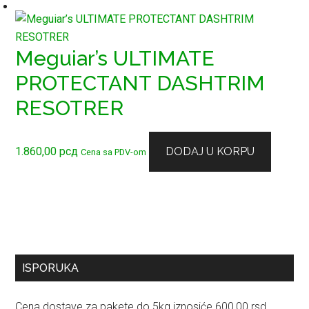
Meguiar’s ULTIMATE
PROTECTANT DASHTRIM
RESOTRER
1.860,00
рсд
DODAJ U KORPU
Cena sa PDV-om
Primary
ISPORUKA
Sidebar
Cena dostave za pakete do 5kg iznosiće 600,00 rsd.