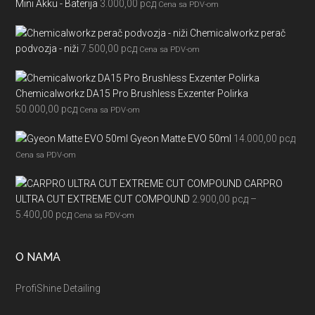
Mini Akku - Baterija
3.000,00
рсд
Cena sa PDV-om
Chemicalworkz perač
podvozja - niži
7.500,00
рсд
Cena sa PDV-om
Chemicalworkz DA15 Pro Brushless Exzenter Polirka
50.000,00
рсд
Cena sa PDV-om
Gyeon Matte EVO 50ml
14.000,00
рсд
Cena sa PDV-om
CARPRO
ULTRA CUT EXTREME CUT COMPOUND
2.900,00
рсд
–
Raspon
5.400,00
рсд
Cena sa PDV-om
cena:
od
O NAMA
2.900,00 рсд
do
ProfiShine Detailing
5.400,00 рсд