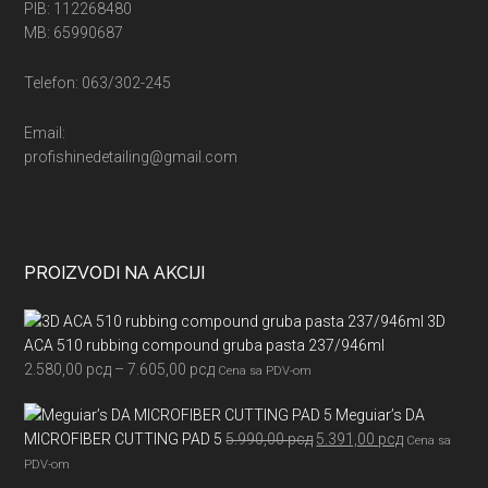
PIB: 112268480
MB: 65990687
Telefon: 063/302-245
Email:
profishinedetailing@gmail.com
PROIZVODI NA AKCIJI
3D
ACA 510 rubbing compound gruba pasta 237/946ml
Raspon
2.580,00
рсд
–
7.605,00
рсд
Cena sa PDV-om
cena:
Meguiar’s DA
od
Originalna
Trenutna
MICROFIBER CUTTING PAD 5
5.990,00
рсд
5.391,00
рсд
2.580,00 рсд
Cena sa
cena
cena
do
PDV-om
je
je: