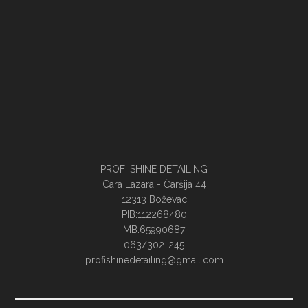
PROFI SHINE DETAILING
Cara Lazara - Ĉaršija 44
12313 Boževac
PIB:112268480
MB:65990687
063/302-245
profishinedetailing@gmail.com