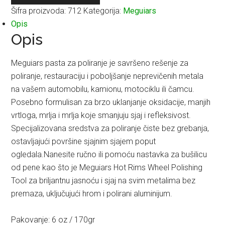
Šifra proizvoda:
712
Kategorija:
Meguiars
170g
Opis
količina
Opis
Meguiars pasta za poliranje je savršeno rešenje za
poliranje, restauraciju i poboljšanje neprevičenih metala
na vašem automobilu, kamionu, motociklu ili čamcu.
Posebno formulisan za brzo uklanjanje oksidacije, manjih
vrtloga, mrlja i mrlja koje smanjuju sjaj i refleksivost.
Specijalizovana sredstva za poliranje čiste bez grebanja,
ostavljajući površine sjajnim sjajem poput
ogledala.Nanesite ručno ili pomoću nastavka za bušilicu
od pene kao što je Meguiars Hot Rims Wheel Polishing
Tool za briljantnu jasnoću i sjaj na svim metalima bez
premaza, uključujući hrom i polirani aluminijum.
Pakovanje: 6 oz / 170gr