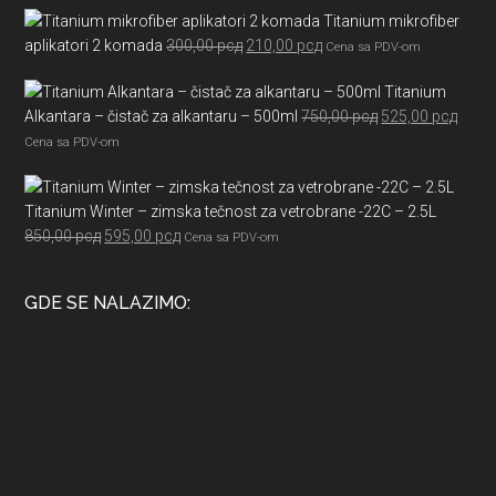
7.605,00 рсд
Titanium mikrofiber
bila:
5.391,00 рсд
Originalna
Trenutna
aplikatori 2 komada
300,00
рсд
210,00
рсд
5.990,00 рсд.
Cena sa PDV-om
cena
cena
Titanium
je
je:
Originalna
Trenu
Alkantara – čistač za alkantaru – 500ml
750,00
рсд
525,00
рсд
bila:
210,00 рсд.
cena
cena
300,00 рсд.
Cena sa PDV-om
je
je:
bila:
525,0
Titanium Winter – zimska tečnost za vetrobrane -22C – 2.5L
750,00 рсд.
Originalna
Trenutna
850,00
рсд
595,00
рсд
Cena sa PDV-om
cena
cena
je
je:
GDE SE NALAZIMO:
bila:
595,00 рсд.
850,00 рсд.