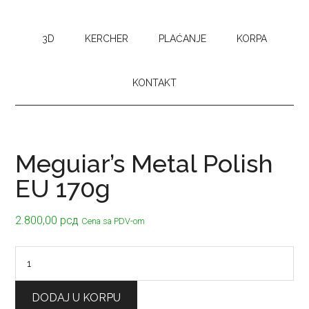
3D
KERCHER
PLAĆANJE
KORPA
KONTAKT
Meguiar’s Metal Polish
EU 170g
2.800,00
рсд
Cena sa PDV-om
Meguiar’s
Metal
Polish
DODAJ U KORPU
EU