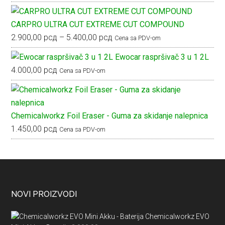
CARPRO ULTRA CUT EXTREME CUT COMPOUND
Raspon
2.900,00
рсд
–
5.400,00
рсд
Cena sa PDV-om
cena:
Ewocar raspršivač 3 u 1 2L
od
4.000,00
рсд
Cena sa PDV-om
2.900,00 рсд
do
5.400,00 рсд
Chemicalworkz Foil Eraser - Guma za skidanje nalepnica
1.450,00
рсд
Cena sa PDV-om
Footer
NOVI PROIZVODI
Chemicalworkz EVO