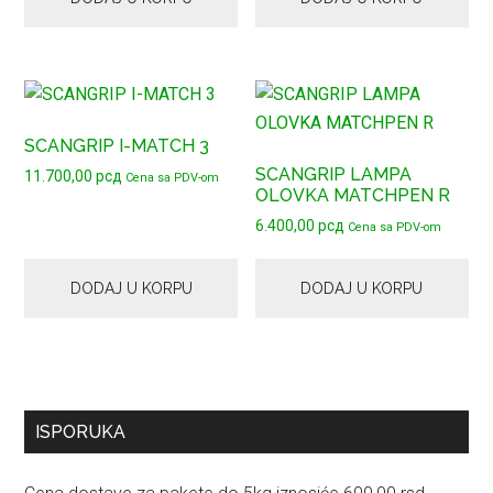
SCANGRIP I-MATCH 3
SCANGRIP LAMPA
11.700,00
рсд
Cena sa PDV-om
OLOVKA MATCHPEN R
6.400,00
рсд
Cena sa PDV-om
DODAJ U KORPU
DODAJ U KORPU
Primary
ISPORUKA
Sidebar