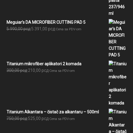
2.580,00 рсд
do
7.605,00 рсд
Meguiar’s DA MICROFIBER CUTTING PAD 5
Originalna
Trenutna
5.990,00
рсд
5.391,00
рсд
Cena sa PDV-om
cena
cena
je
je:
bila:
5.391,00 рсд.
5.990,00 рсд.
Titanium mikrofiber aplikatori 2 komada
Originalna
Trenutna
300,00
рсд
210,00
рсд
Cena sa PDV-om
cena
cena
je
je:
bila:
210,00 рсд.
300,00 рсд.
Titanium Alkantara – čistač za alkantaru – 500ml
Originalna
Trenutna
750,00
рсд
525,00
рсд
Cena sa PDV-om
cena
cena
je
je: