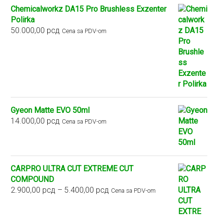
Chemicalworkz DA15 Pro Brushless Exzenter
Polirka
50.000,00
рсд
Cena sa PDV-om
Gyeon Matte EVO 50ml
14.000,00
рсд
Cena sa PDV-om
CARPRO ULTRA CUT EXTREME CUT
COMPOUND
Raspon
2.900,00
рсд
–
5.400,00
рсд
Cena sa PDV-om
cena:
od