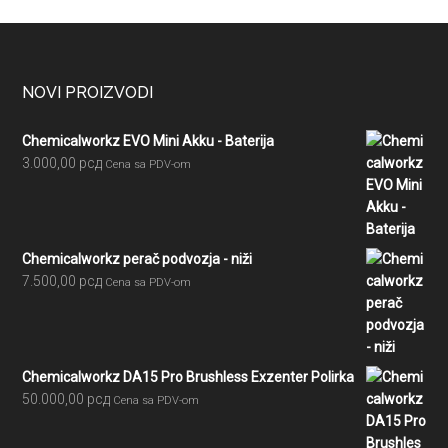
Footer
NOVI PROIZVODI
Chemicalworkz EVO Mini Akku - Baterija
3.000,00
рсд
Cena sa PDV-om
Chemicalworkz perač podvozja - niži
7.500,00
рсд
Cena sa PDV-om
Chemicalworkz DA15 Pro Brushless Exzenter Polirka
50.000,00
рсд
Cena sa PDV-om