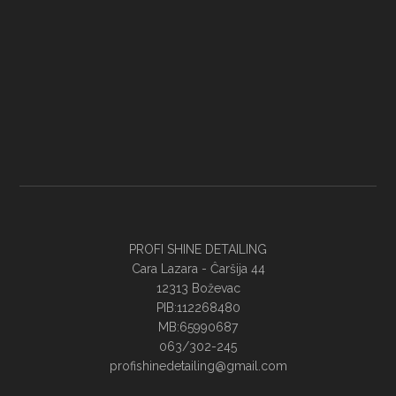
PROFI SHINE DETAILING
Cara Lazara - Ĉaršija 44
12313 Boževac
PIB:112268480
MB:65990687
063/302-245
profishinedetailing@gmail.com