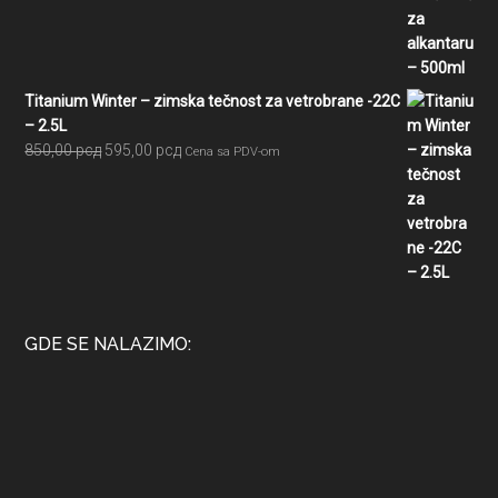
bila:
525,00 рсд.
750,00 рсд.
Titanium Winter – zimska tečnost za vetrobrane -22C
– 2.5L
Originalna
Trenutna
850,00
рсд
595,00
рсд
Cena sa PDV-om
cena
cena
je
je:
bila:
595,00 рсд.
850,00 рсд.
GDE SE NALAZIMO: