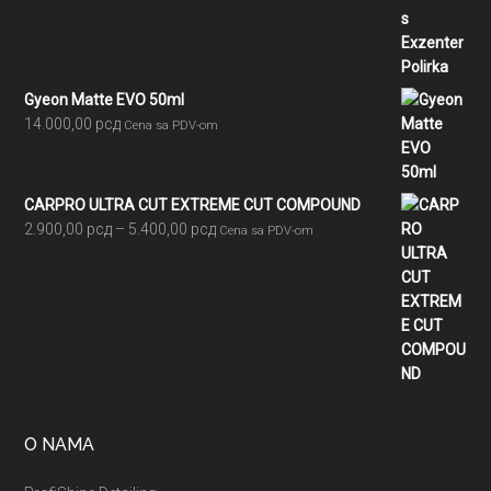
Gyeon Matte EVO 50ml
14.000,00
рсд
Cena sa PDV-om
CARPRO ULTRA CUT EXTREME CUT COMPOUND
Raspon
2.900,00
рсд
–
5.400,00
рсд
Cena sa PDV-om
cena:
od
2.900,00 рсд
do
5.400,00 рсд
O NAMA