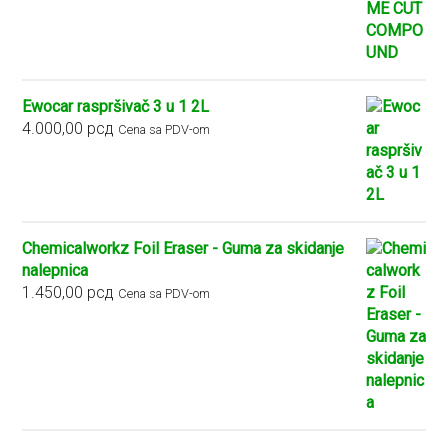
2.900,00 рсд
do
5.400,00 рсд
Ewocar raspršivač 3 u 1 2L
4.000,00
рсд
Cena sa PDV-om
Chemicalworkz Foil Eraser - Guma za skidanje
nalepnica
1.450,00
рсд
Cena sa PDV-om