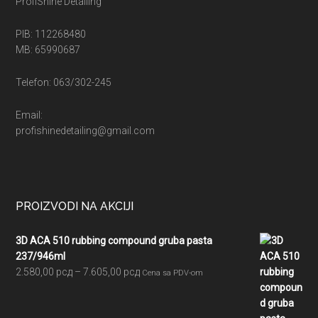
ProfiShine Detailing
PIB: 112268480
MB: 65990687
Telefon: 063/302-245
Email:
profishinedetailing@gmail.com
PROIZVODI NA AKCIJI
3D ACA 510 rubbing compound gruba pasta
237/946ml
Raspon
2.580,00
рсд
–
7.605,00
рсд
Cena sa PDV-om
cena:
od