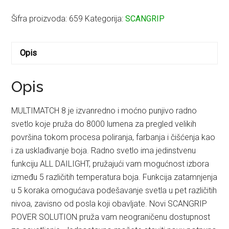
MULTIMATCH
8
Šifra proizvoda:
659
Kategorija:
SCANGRIP
količina
Opis
Opis
MULTIMATCH 8 je izvanredno i moćno punjivo radno
svetlo koje pruža do 8000 lumena za pregled velikih
površina tokom procesa poliranja, farbanja i čišćenja kao
i za usklađivanje boja. Radno svetlo ima jedinstvenu
funkciju ALL DAILIGHT, pružajući vam mogućnost izbora
između 5 različitih temperatura boja. Funkcija zatamnjenja
u 5 koraka omogućava podešavanje svetla u pet različitih
nivoa, zavisno od posla koji obavljate. Novi SCANGRIP
POVER SOLUTION pruža vam neograničenu dostupnost