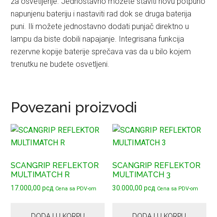
za osvetljenje. Jednostavno možete staviti novu potpuno
napunjenu bateriju i nastaviti rad dok se druga baterija
puni. Ili možete jednostavno dodati punjač direktno u
lampu da biste dobili napajanje. Integrisana funkcija
rezervne kopije baterije sprečava vas da u bilo kojem
trenutku ne budete osvetljeni.
Povezani proizvodi
SCANGRIP REFLEKTOR
SCANGRIP REFLEKTOR
MULTIMATCH R
MULTIMATCH 3
17.000,00
рсд
30.000,00
рсд
Cena sa PDV-om
Cena sa PDV-om
DODAJ U KORPU
DODAJ U KORPU