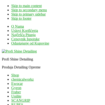
Skip to main content
Skip to secondary menu
Skip to primary sidebar
Skip to footer
O Nama
Uslovi Korišćenja
Najčešća Pitanja
Cenovnik Isporuke
Odustajanje od Kupovine
Profi Shine Detailing
Prodaja Detailing Opreme
Shop
chemicalworkz
Ewocar
Gyeon
Fraber
Unilite
SCANGRIP
RUPES