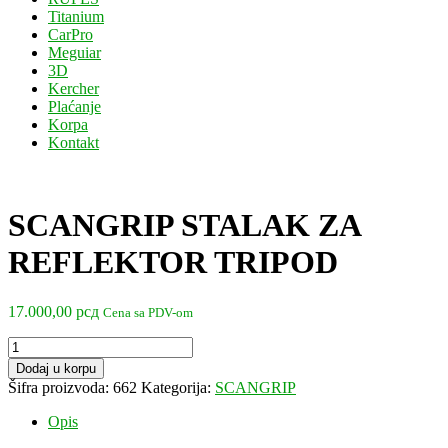
Titanium
CarPro
Meguiar
3D
Kercher
Plaćanje
Korpa
Kontakt
SCANGRIP STALAK ZA
REFLEKTOR TRIPOD
17.000,00
рсд
Cena sa PDV-om
SCANGRIP
STALAK
Dodaj u korpu
ZA
Šifra proizvoda:
662
Kategorija:
SCANGRIP
REFLEKTOR
TRIPOD
Opis
količina