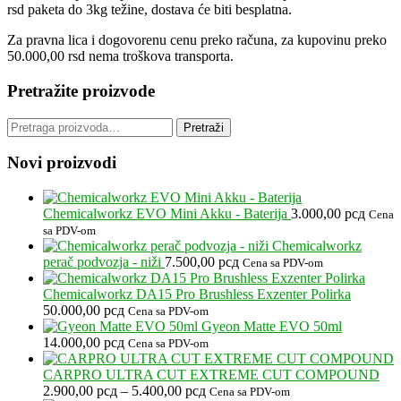
rsd paketa do 3kg težine, dostava će biti besplatna.
Za pravna lica i dogovorenu cenu preko računa, za kupovinu preko
50.000,00 rsd nema troškova transporta.
Pretražite proizvode
Pretraga
Pretraži
za:
Novi proizvodi
Chemicalworkz EVO Mini Akku - Baterija
3.000,00
рсд
Cena
sa PDV-om
Chemicalworkz
perač podvozja - niži
7.500,00
рсд
Cena sa PDV-om
Chemicalworkz DA15 Pro Brushless Exzenter Polirka
50.000,00
рсд
Cena sa PDV-om
Gyeon Matte EVO 50ml
14.000,00
рсд
Cena sa PDV-om
CARPRO ULTRA CUT EXTREME CUT COMPOUND
Raspon
2.900,00
рсд
–
5.400,00
рсд
Cena sa PDV-om