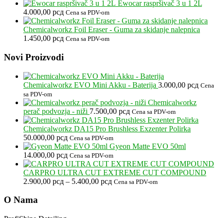
cena:
Ewocar raspršivač 3 u 1 2L
od
4.000,00
рсд
Cena sa PDV-om
2.900,00 рсд
do
Chemicalworkz Foil Eraser - Guma za skidanje nalepnica
5.400,00 рсд
1.450,00
рсд
Cena sa PDV-om
Footer
Novi Proizvodi
Chemicalworkz EVO Mini Akku - Baterija
3.000,00
рсд
Cena
sa PDV-om
Chemicalworkz
perač podvozja - niži
7.500,00
рсд
Cena sa PDV-om
Chemicalworkz DA15 Pro Brushless Exzenter Polirka
50.000,00
рсд
Cena sa PDV-om
Gyeon Matte EVO 50ml
14.000,00
рсд
Cena sa PDV-om
CARPRO ULTRA CUT EXTREME CUT COMPOUND
Raspon
2.900,00
рсд
–
5.400,00
рсд
Cena sa PDV-om
cena:
od
O Nama
2.900,00 рсд
do