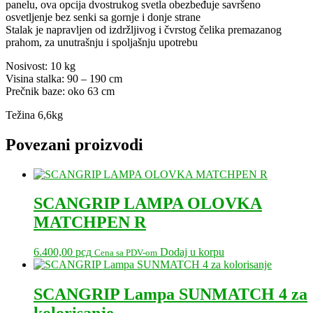
panelu, ova opcija dvostrukog svetla obezbeđuje savršeno
osvetljenje bez senki sa gornje i donje strane
Stalak je napravljen od izdržljivog i čvrstog čelika premazanog
prahom, za unutrašnju i spoljašnju upotrebu
Nosivost: 10 kg
Visina stalka: 90 – 190 cm
Prečnik baze: oko 63 cm
Težina 6,6kg
Povezani proizvodi
SCANGRIP LAMPA OLOVKA
MATCHPEN R
6.400,00
рсд
Dodaj u korpu
Cena sa PDV-om
SCANGRIP Lampa SUNMATCH 4 za