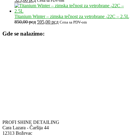
525,00
рсд
Cena sa PDV-om
cena
cena
je
je:
bila:
525,00 рсд.
Titanium Winter – zimska tečnost za vetrobrane -22C – 2.5L
750,00 рсд.
Originalna
Trenutna
850,00
рсд
595,00
рсд
Cena sa PDV-om
cena
cena
je
je:
Gde se nalazimo:
bila:
595,00 рсд.
850,00 рсд.
PROFI SHINE DETAILING
Cara Lazara - Ĉaršija 44
12313 Boževac