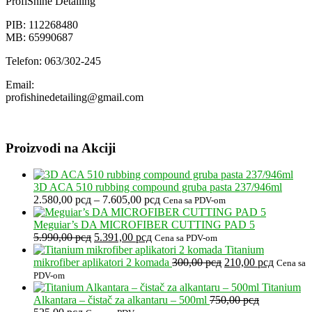
ProfiShine Detailing
5.400,00 рсд
PIB: 112268480
MB: 65990687
Telefon: 063/302-245
Email:
profishinedetailing@gmail.com
Proizvodi na Akciji
3D ACA 510 rubbing compound gruba pasta 237/946ml
Raspon
2.580,00
рсд
–
7.605,00
рсд
Cena sa PDV-om
cena:
od
Meguiar’s DA MICROFIBER CUTTING PAD 5
Originalna
Trenutna
2.580,00 рсд
5.990,00
рсд
5.391,00
рсд
Cena sa PDV-om
cena
cena
do
Titanium
je
je:
7.605,00 рсд
Originalna
Trenutna
mikrofiber aplikatori 2 komada
300,00
рсд
210,00
рсд
Cena sa
bila:
5.391,00 рсд.
cena
cena
PDV-om
5.990,00 рсд.
je
je:
Titanium
bila:
210,00 р
Alkantara – čistač za alkantaru – 500ml
750,00
рсд
Originalna
Trenutna
300,00 рсд.