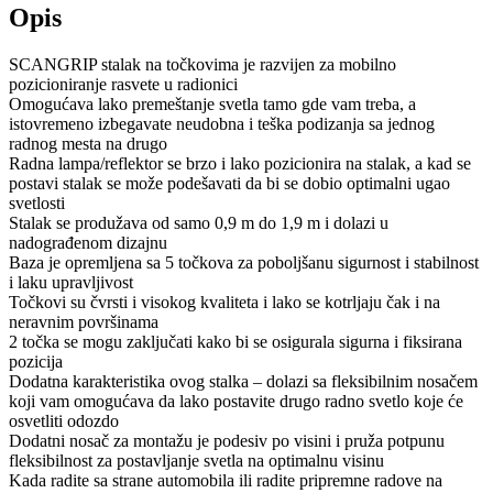
Opis
SCANGRIP stalak na točkovima je razvijen za mobilno
pozicioniranje rasvete u radionici
Omogućava lako premeštanje svetla tamo gde vam treba, a
istovremeno izbegavate neudobna i teška podizanja sa jednog
radnog mesta na drugo
Radna lampa/reflektor se brzo i lako pozicionira na stalak, a kad se
postavi stalak se može podešavati da bi se dobio optimalni ugao
svetlosti
Stalak se produžava od samo 0,9 m do 1,9 m i dolazi u
nadograđenom dizajnu
Baza je opremljena sa 5 točkova za poboljšanu sigurnost i stabilnost
i laku upravljivost
Točkovi su čvrsti i visokog kvaliteta i lako se kotrljaju čak i na
neravnim površinama
2 točka se mogu zaključati kako bi se osigurala sigurna i fiksirana
pozicija
Dodatna karakteristika ovog stalka – dolazi sa fleksibilnim nosačem
koji vam omogućava da lako postavite drugo radno svetlo koje će
osvetliti odozdo
Dodatni nosač za montažu je podesiv po visini i pruža potpunu
fleksibilnost za postavljanje svetla na optimalnu visinu
Kada radite sa strane automobila ili radite pripremne radove na