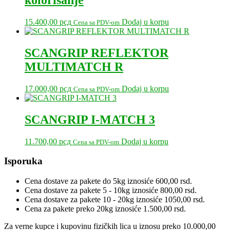
kolorisanje
15.400,00
рсд
Dodaj u korpu
Cena sa PDV-om
SCANGRIP REFLEKTOR
MULTIMATCH R
17.000,00
рсд
Dodaj u korpu
Cena sa PDV-om
SCANGRIP I-MATCH 3
11.700,00
рсд
Dodaj u korpu
Cena sa PDV-om
Primary
Isporuka
Sidebar
Cena dostave za pakete do 5kg iznosiće 600,00 rsd.
Cena dostave za pakete 5 - 10kg iznosiće 800,00 rsd.
Cena dostave za pakete 10 - 20kg iznosiće 1050,00 rsd.
Cena za pakete preko 20kg iznosiće 1.500,00 rsd.
Za verne kupce i kupovinu fizičkih lica u iznosu preko 10.000,00