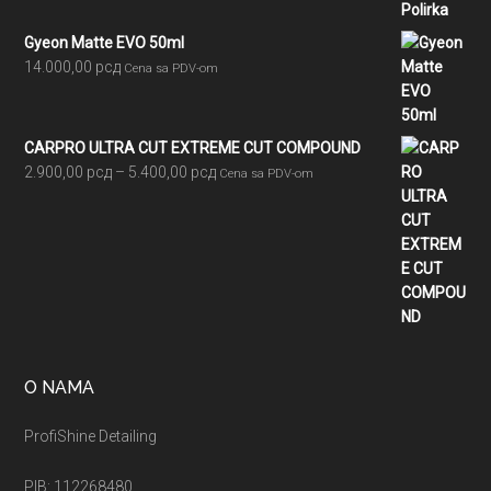
Gyeon Matte EVO 50ml
14.000,00
рсд
Cena sa PDV-om
CARPRO ULTRA CUT EXTREME CUT COMPOUND
Raspon
2.900,00
рсд
–
5.400,00
рсд
Cena sa PDV-om
cena:
od
2.900,00 рсд
do
5.400,00 рсд
O NAMA
ProfiShine Detailing
PIB: 112268480