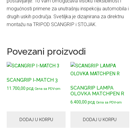
postavljanje. To vam omogućava visoku fleksibilnost i
mogućnosti primene za unutrašnju inspekciju automobila i
drugih uskih područja. Svetiljka je dizajnirana za direktnu
montažu na TRIPOD SCANGRIP i STOJAK.
Povezani proizvodi
SCANGRIP I-MATCH 3
SCANGRIP LAMPA
11.700,00
рсд
Cena sa PDV-om
OLOVKA MATCHPEN R
6.400,00
рсд
Cena sa PDV-om
DODAJ U KORPU
DODAJ U KORPU