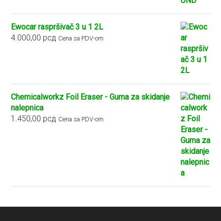
Ewocar raspršivač 3 u 1 2L
4.000,00
рсд
Cena sa PDV-om
Chemicalworkz Foil Eraser - Guma za skidanje
nalepnica
1.450,00
рсд
Cena sa PDV-om