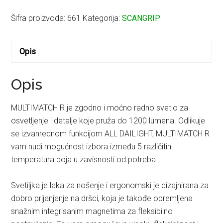
MULTIMATCH
R
Šifra proizvoda:
661
Kategorija:
SCANGRIP
količina
Opis
Opis
MULTIMATCH R je zgodno i moćno radno svetlo za
osvetljenje i detalje koje pruža do 1200 lumena. Odlikuje
se izvanrednom funkcijom ALL DAILIGHT, MULTIMATCH R
vam nudi mogućnost izbora između 5 različitih
temperatura boja u zavisnosti od potreba.
Svetiljka je laka za nošenje i ergonomski je dizajnirana za
dobro prijanjanje na dršci, koja je takođe opremljena
snažnim integrisanim magnetima za fleksibilno