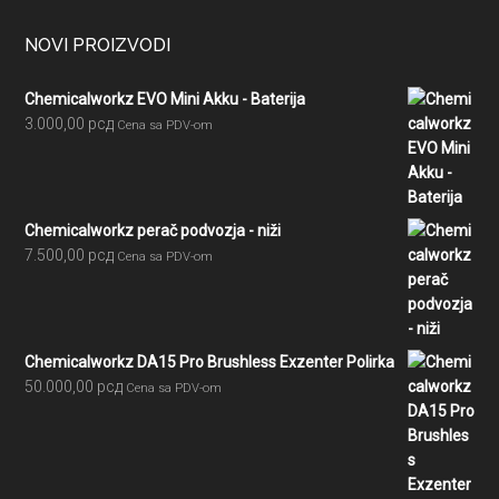
Footer
NOVI PROIZVODI
Chemicalworkz EVO Mini Akku - Baterija
3.000,00
рсд
Cena sa PDV-om
Chemicalworkz perač podvozja - niži
7.500,00
рсд
Cena sa PDV-om
Chemicalworkz DA15 Pro Brushless Exzenter Polirka
50.000,00
рсд
Cena sa PDV-om