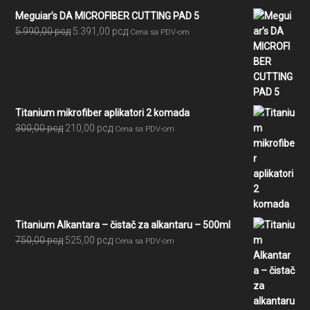
Meguiar’s DA MICROFIBER CUTTING PAD 5
Originalna
Trenutna
5.990,00
рсд
5.391,00
рсд
Cena sa PDV-om
cena
cena
je
je:
bila:
5.391,00 рсд.
5.990,00 рсд.
Titanium mikrofiber aplikatori 2 komada
Originalna
Trenutna
300,00
рсд
210,00
рсд
Cena sa PDV-om
cena
cena
je
je:
bila:
210,00 рсд.
300,00 рсд.
Titanium Alkantara – čistač za alkantaru – 500ml
Originalna
Trenutna
750,00
рсд
525,00
рсд
Cena sa PDV-om
cena
cena
je
je:
bila:
525,00 рсд.
750,00 рсд.