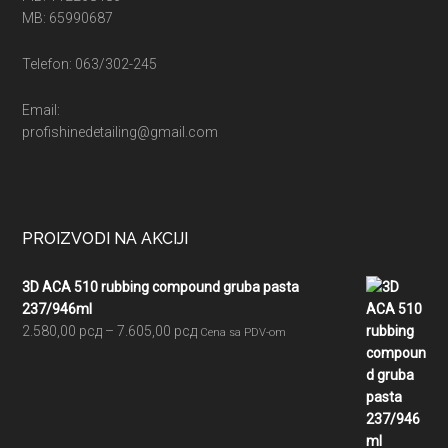
MB: 65990687
Telefon: 063/302-245
Email:
profishinedetailing@gmail.com
PROIZVODI NA AKCIJI
3D ACA 510 rubbing compound gruba pasta
237/946ml
Raspon
2.580,00
рсд
–
7.605,00
рсд
Cena sa PDV-om
cena:
od
2.580,00 рсд
do
7.605,00 рсд