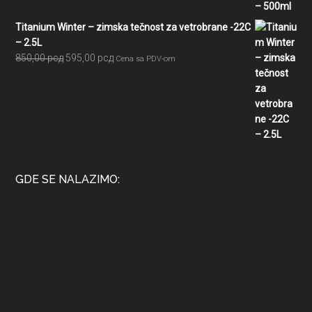
Titanium Winter – zimska tečnost za vetrobrane -22C
– 2.5L
Originalna
Trenutna
850,00
рсд
595,00
рсд
Cena sa PDV-om
cena
cena
je
je:
bila:
595,00 рсд.
850,00 рсд.
GDE SE NALAZIMO: