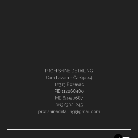
PROFI SHINE DETAILING
Cara Lazara - Ĉaršija 44
12313 Boževac
PIB:112268480
MB:65990687
063/302-245
profishinedetailing@gmail.com