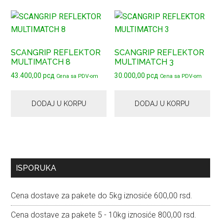
SCANGRIP REFLEKTOR
SCANGRIP REFLEKTOR
MULTIMATCH 8
MULTIMATCH 3
43.400,00
рсд
30.000,00
рсд
Cena sa PDV-om
Cena sa PDV-om
DODAJ U KORPU
DODAJ U KORPU
Primary
ISPORUKA
Sidebar
Cena dostave za pakete do 5kg iznosiće 600,00 rsd.
Cena dostave za pakete 5 - 10kg iznosiće 800,00 rsd.