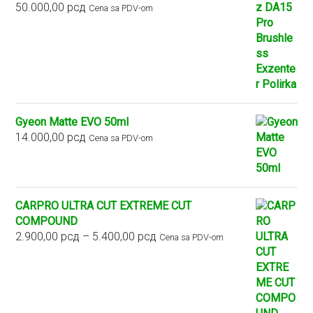
50.000,00
рсд
Cena sa PDV-om
Gyeon Matte EVO 50ml
14.000,00
рсд
Cena sa PDV-om
CARPRO ULTRA CUT EXTREME CUT
COMPOUND
Raspon
2.900,00
рсд
–
5.400,00
рсд
Cena sa PDV-om
cena:
od
2.900,00 рсд
do
5.400,00 рсд