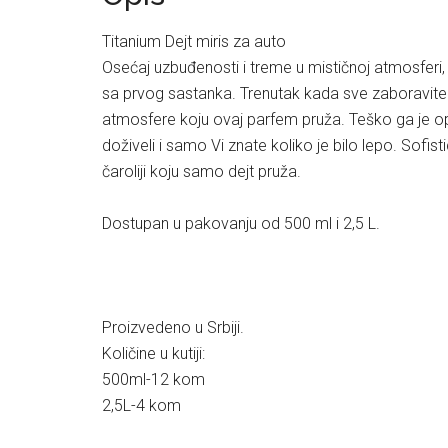
Titanium Dejt miris za auto
Osećaj uzbuđenosti i treme u mističnoj atmosferi,
sa prvog sastanka. Trenutak kada sve zaboravite i
atmosfere koju ovaj parfem pruža. Teško ga je opis
doživeli i samo Vi znate koliko je bilo lepo. Sofist
čaroliji koju samo dejt pruža.
Dostupan u pakovanju od 500 ml i 2,5 L.
Proizvedeno u Srbiji.
Količine u kutiji:
500ml-12 kom
2,5L-4 kom