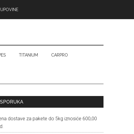
KUPOVINE
PES
TITANIUM
CARPRO
Primary
ISPORUKA
Sidebar
ena dostave za pakete do 5kg iznosiće 600,00
d.