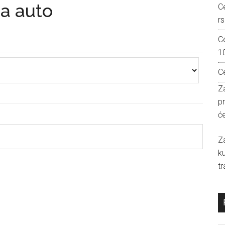
za auto
C
rs
C
1
C
Za
p
će
Z
k
tr