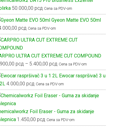
hemicalworkz DA15 Pro Brushless Exzenter
lirka
50.000,00
рсд
Cena sa PDV-om
Gyeon Matte EVO 50ml
4.000,00
рсд
Cena sa PDV-om
ARPRO ULTRA CUT EXTREME CUT COMPOUND
Raspon
.900,00
рсд
–
5.400,00
рсд
Cena sa PDV-om
cena:
Ewocar raspršivač 3 u
od
 2L
4.000,00
рсд
Cena sa PDV-om
2.900,00 рсд
do
5.400,00 рсд
hemicalworkz Foil Eraser - Guma za skidanje
alepnica
1.450,00
рсд
Cena sa PDV-om