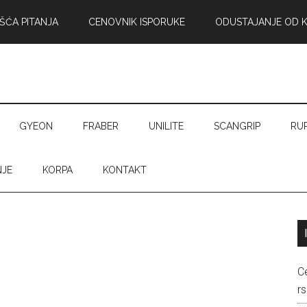
ŠĆA PITANJA
CENOVNIK ISPORUKE
ODUSTAJANJE OD 
GYEON
FRABER
UNILITE
SCANGRIP
RU
NJE
KORPA
KONTAKT
C
rs