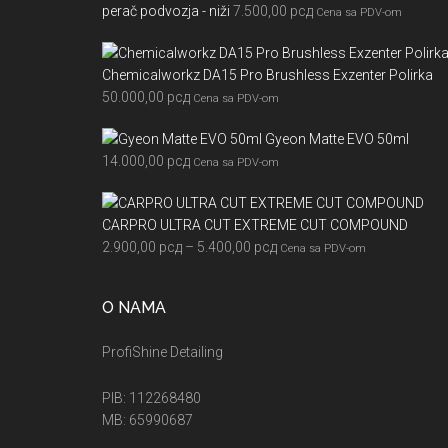
perač podvozja - niži
7.500,00
рсд
Cena sa PDV-om
Chemicalworkz DA15 Pro Brushless Exzenter Polirka
50.000,00
рсд
Cena sa PDV-om
Gyeon Matte EVO 50ml
14.000,00
рсд
Cena sa PDV-om
CARPRO ULTRA CUT EXTREME CUT COMPOUND
Raspon
2.900,00
рсд
–
5.400,00
рсд
Cena sa PDV-om
cena:
od
O NAMA
2.900,00 рсд
do
ProfiShine Detailing
5.400,00 рсд
PIB: 112268480
MB: 65990687