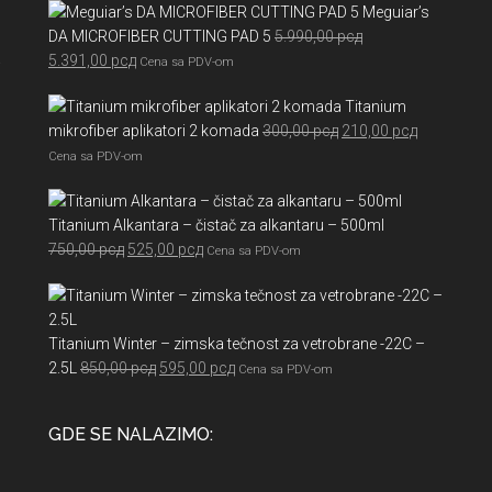
Meguiar’s
od
DA MICROFIBER CUTTING PAD 5
5.990,00
рсд
2.580,00 рсд
Originalna
Trenutna
5.391,00
рсд
do
Cena sa PDV-om
cena
cena
7.605,00 рсд
Titanium
je
je:
Originalna
Trenutna
mikrofiber aplikatori 2 komada
300,00
рсд
210,00
рсд
bila:
5.391,00 рсд.
cena
cena
5.990,00 рсд.
Cena sa PDV-om
je
je:
bila:
210,00 рсд
Titanium Alkantara – čistač za alkantaru – 500ml
300,00 рсд.
Originalna
Trenutna
750,00
рсд
525,00
рсд
Cena sa PDV-om
cena
cena
je
je:
bila:
525,00 рсд.
Titanium Winter – zimska tečnost za vetrobrane -22C –
750,00 рсд.
Originalna
Trenutna
2.5L
850,00
рсд
595,00
рсд
Cena sa PDV-om
cena
cena
je
je:
GDE SE NALAZIMO:
bila:
595,00 рсд.
850,00 рсд.