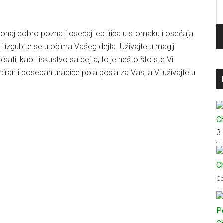
P
za
 onaj dobro poznati osećaj leptirića u stomaku i osećaja
 izgubite se u očima Vašeg dejta. Uživajte u magiji
ati, kao i iskustvo sa dejta, to je nešto što ste Vi
iciran i poseban uradiće pola posla za Vas, a Vi uživajte u
C
3
C
Ce