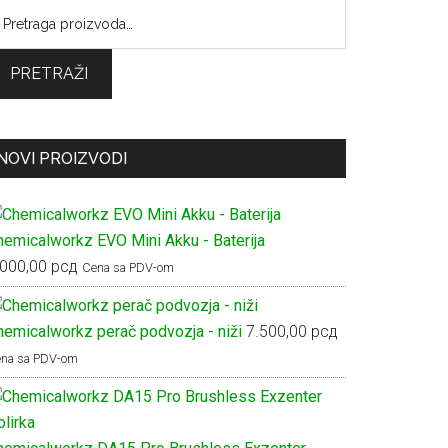
retraga
:
PRETRAŽI
NOVI PROIZVODI
hemicalworkz EVO Mini Akku - Baterija
.000,00
рсд
Cena sa PDV-om
hemicalworkz perač podvozja - niži
7.500,00
рсд
na sa PDV-om