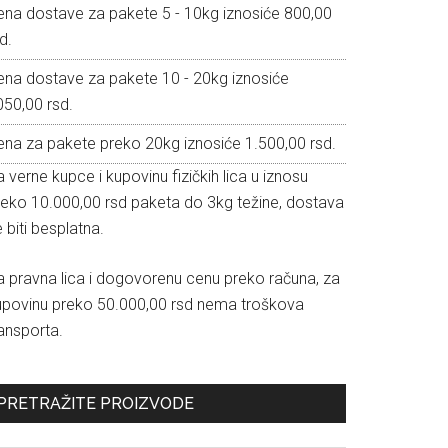
ena dostave za pakete 5 - 10kg iznosiće 800,00
d.
ena dostave za pakete 10 - 20kg iznosiće
050,00 rsd.
ena za pakete preko 20kg iznosiće 1.500,00 rsd.
 verne kupce i kupovinu fizičkih lica u iznosu
reko 10.000,00 rsd paketa do 3kg težine, dostava
 biti besplatna.
a pravna lica i dogovorenu cenu preko računa, za
upovinu preko 50.000,00 rsd nema troškova
ansporta.
PRETRAŽITE PROIZVODE