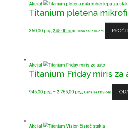
Akcija!
Titanium pletena mikrofi
Originalna
Trenutna
350,00
рсд
245,00
рсд
PROČIT
Cena sa PDV-om
cena
cena
je
je:
bila:
245,00 рсд.
350,00 рсд.
Akcija!
Titanium Friday miris za 
Raspon
945,00
рсд
–
2.765,00
рсд
ODA
Cena sa PDV-om
cena:
od
945,00 рсд
do
2.765,00 рсд
Akcija!