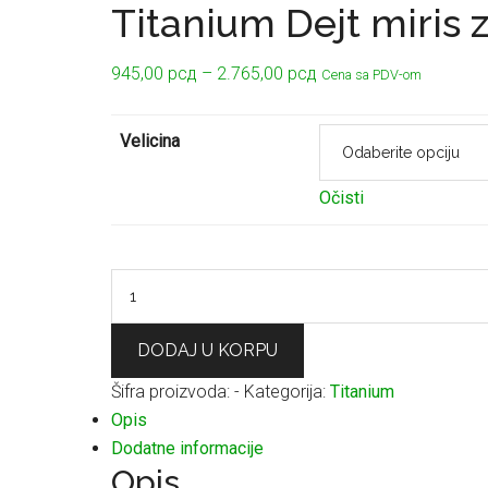
Titanium Dejt miris 
Raspon
945,00
рсд
–
2.765,00
рсд
Cena sa PDV-om
cena:
od
Velicina
945,00 рсд
do
Očisti
2.765,00 рсд
Titanium
Dejt
miris
DODAJ U KORPU
za
Šifra proizvoda:
-
Kategorija:
Titanium
auto
Opis
količina
Dodatne informacije
Opis