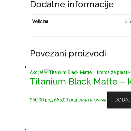
Dodatne informacije
Velicina
2.
Povezani proizvodi
Akcija!
Titanium Black Matte – 
Originalna
Trenutna
950,00
рсд
665,00
рсд
DODAJ
Cena sa PDV-om
cena
cena
je
je:
bila:
665,00 рсд.
950,00 рсд.