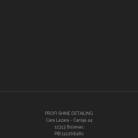
PROFI SHINE DETAILING
Cara Lazara - Ĉaršija 44
12313 Boževac
PIB:112268480