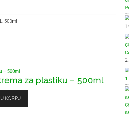
C
Po
5L, 500ml
1
C
2
krema za plastiku – 500ml
1
 U KORPU
C
n